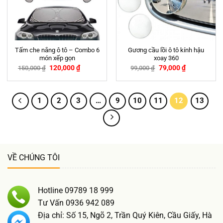
Tấm che nắng ô tô – Combo 6
Gương cầu lồi ô tô kính hậu
món xếp gọn
xoay 360
120,000
₫
79,000
₫
150,000
₫
99,000
₫
-20%
-20%
1
2
3
…
9
10
11
12
13
VỀ CHÚNG TÔI
Hotline 09789 18 999
Tư Vấn 0936 942 089
Địa chỉ: Số 15, Ngõ 2, Trần Quý Kiên, Cầu Giấy, Hà