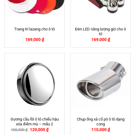
Đèn LED năng lượng gió cho ô
Trang trí lazang cho ô tô
tô
169,000
₫
169,000
₫
Gương cầu lồi ô tô chiếu hậu
Chụp ống xả cổ pô ô tô dạng
xóa điểm mù – mẫu 2
cong
120,000
₫
110,000
₫
150,000
₫
-20%