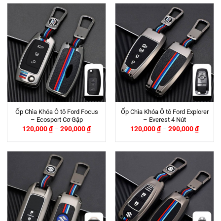
Ốp Chìa Khóa Ô tô Ford Focus
Ốp Chìa Khóa Ô tô Ford Explorer
– Ecosport Cơ Gập
– Everest 4 Nút
120,000
₫
–
290,000
₫
120,000
₫
–
290,000
₫