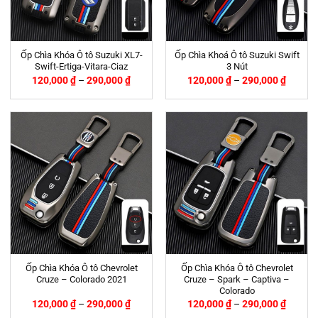
Ốp Chìa Khóa Ô tô Suzuki XL7-
Ốp Chìa Khoá Ô tô Suzuki Swift
Swift-Ertiga-Vitara-Ciaz
3 Nút
120,000
₫
–
290,000
₫
120,000
₫
–
290,000
₫
Ốp Chìa Khóa Ô tô Chevrolet
Ốp Chìa Khóa Ô tô Chevrolet
Cruze – Colorado 2021
Cruze – Spark – Captiva –
Colorado
120,000
₫
–
290,000
₫
120,000
₫
–
290,000
₫