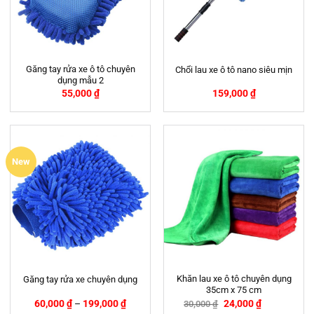
Găng tay rửa xe ô tô chuyên
Chổi lau xe ô tô nano siêu mịn
dụng mẫu 2
55,000
₫
159,000
₫
New
Khăn lau xe ô tô chuyên dụng
Găng tay rửa xe chuyên dụng
35cm x 75 cm
60,000
₫
–
199,000
₫
24,000
₫
30,000
₫
-20%