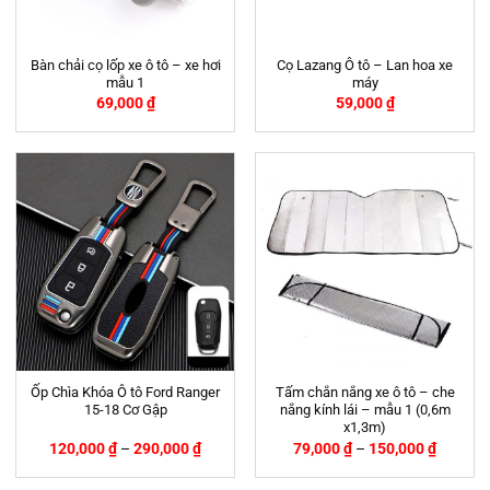
Bàn chải cọ lốp xe ô tô – xe hơi
Cọ Lazang Ô tô – Lan hoa xe
mẫu 1
máy
69,000
₫
59,000
₫
Ốp Chìa Khóa Ô tô Ford Ranger
Tấm chắn nắng xe ô tô – che
15-18 Cơ Gập
nắng kính lái – mẫu 1 (0,6m
x1,3m)
120,000
₫
–
290,000
₫
79,000
₫
–
150,000
₫