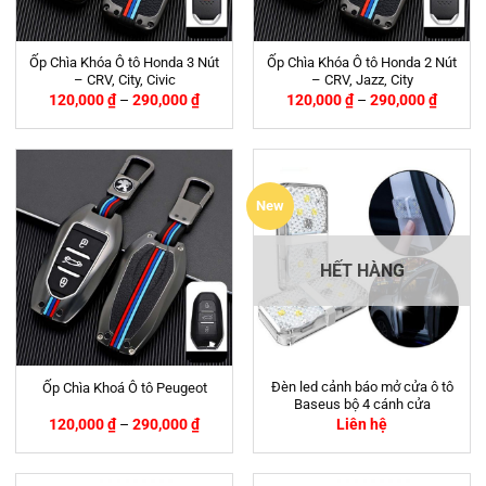
Ốp Chìa Khóa Ô tô Honda 3 Nút
Ốp Chìa Khóa Ô tô Honda 2 Nút
– CRV, City, Civic
– CRV, Jazz, City
120,000
₫
–
290,000
₫
120,000
₫
–
290,000
₫
New
HẾT HÀNG
Đèn led cảnh báo mở cửa ô tô
Ốp Chìa Khoá Ô tô Peugeot
Baseus bộ 4 cánh cửa
120,000
₫
–
290,000
₫
Liên hệ