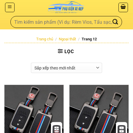
Trang chủ
/
Ngoại thất
/
Trang 12
LỌC