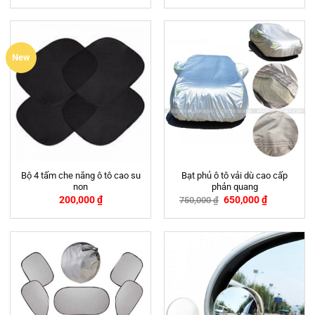
New
Bộ 4 tấm che nắng ô tô cao su
Bạt phủ ô tô vải dù cao cấp
non
phản quang
200,000
₫
650,000
₫
750,000
₫
-13%