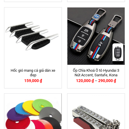
Hốc gió mang cá giả dán xe
Ốp Chìa Khoá Ô tô Hyundai 3
đẹp
Nút Accent, Santafe, Kona
159,000
₫
120,000
₫
–
290,000
₫