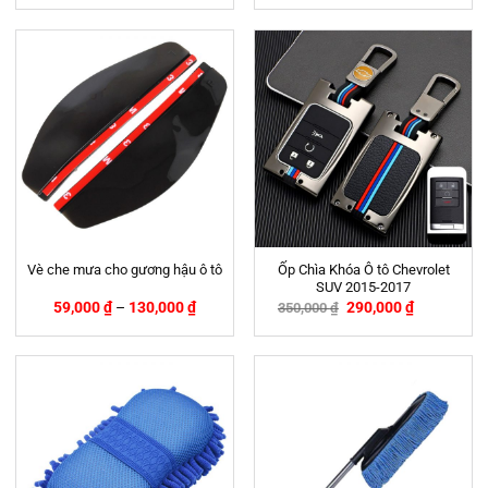
Ốp Chìa Khóa Ô tô Chevrolet
Vè che mưa cho gương hậu ô tô
SUV 2015-2017
59,000
₫
–
130,000
₫
290,000
₫
350,000
₫
-17%