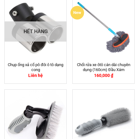
New
HẾT HÀNG
Chụp ống xả cổ pô đôi ô tô dạng
Chổi rửa xe ôtô cán dài chuyên
cong
dụng (160cm) Đầu Xám
Liên hệ
160,000
₫