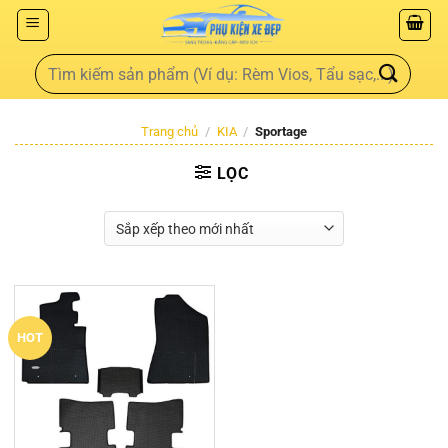
Trang chủ
/
KIA
/
Sportage
LỌC
HOT