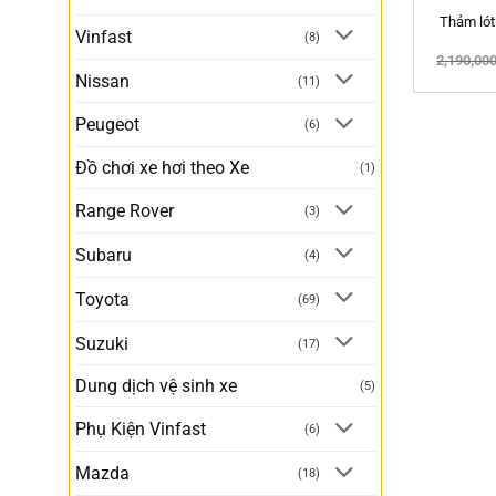
Thảm lót
Vinfast
(8)
2,190,00
Nissan
(11)
Peugeot
(6)
Đồ chơi xe hơi theo Xe
(1)
Range Rover
(3)
Subaru
(4)
Toyota
(69)
Suzuki
(17)
Dung dịch vệ sinh xe
(5)
Phụ Kiện Vinfast
(6)
Mazda
(18)