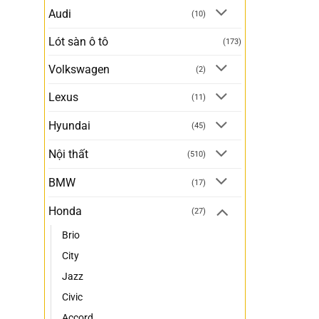
Audi
(10)
Lót sàn ô tô
(173)
Volkswagen
(2)
Lexus
(11)
Hyundai
(45)
Nội thất
(510)
BMW
(17)
Honda
(27)
Brio
City
Jazz
Civic
Accord