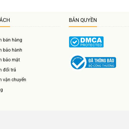
SÁCH
BẢN QUYỀN
h bán hàng
h bảo hành
h bảo mật
 đổi trả
h vận chuyển
ng