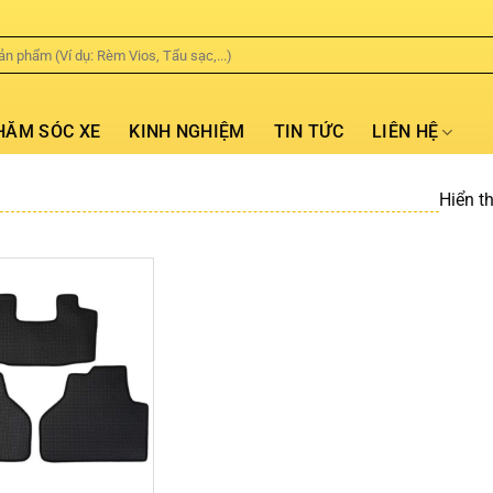
HĂM SÓC XE
KINH NGHIỆM
TIN TỨC
LIÊN HỆ
Hiển t