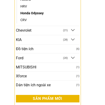
HRV
Honda Odyssey
CRV
Chevrolet
(21)
KIA
(28)
Đồ tiện ích
(6)
Ford
(20)
MITSUBISHI
(1)
Xforce
(1)
Dán tiện ích ngoài xe
(1)
SẢN PHẨM MỚI