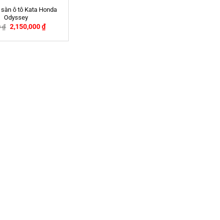
 sàn ô tô Kata Honda
Odyssey
2,150,000
₫
0
₫
-2%