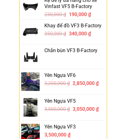
Kệ để ly đa năng cho xe
Vinfast VF5 B-Factory
230,000
₫
190,000
₫
-17%
Khay để đồ VF3 B-Factory
350,000
₫
340,000
₫
-3%
Chắn bùn VF3 B-Factory
Yên Ngựa VF6
3,200,000
₫
2,850,000
₫
-11%
Yên Ngựa VF5
3,500,000
₫
3,050,000
₫
-13%
Yên Ngựa VF3
3,500,000
₫