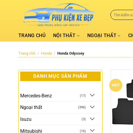
TRANG CHỦ
NỘI THẤT
NGOẠI THẤT
C
Trang chủ
/
Honda
/
Honda Odyssey
DANH MỤC SẢN PHẨM
HOT
Mercedes-Benz
(17)
Ngoại thất
(396)
Isuzu
(3)
Mitsubishi
(16)