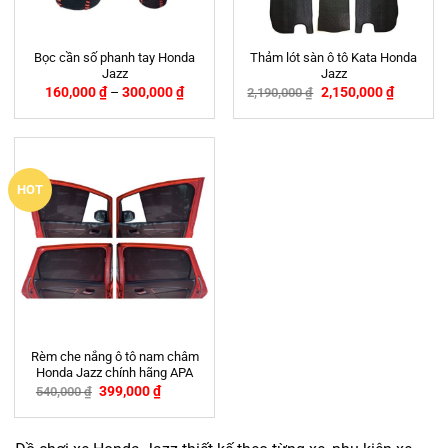
Bọc cần số phanh tay Honda
Thảm lót sàn ô tô Kata Honda
Jazz
Jazz
160,000
₫
–
300,000
₫
2,150,000
₫
2,190,000
₫
-2%
HOT
Rèm che nắng ô tô nam châm
Honda Jazz chính hãng APA
399,000
₫
540,000
₫
-26%