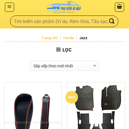
Trang chủ
/
Honda
/
Jazz
LỌC
HOT