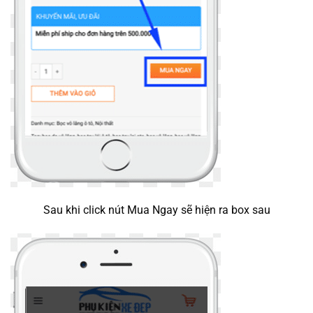
Sau khi click nút Mua Ngay sẽ hiện ra box sau