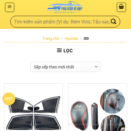
Trang chủ
/
Hyundai
/
i30
LỌC
HOT