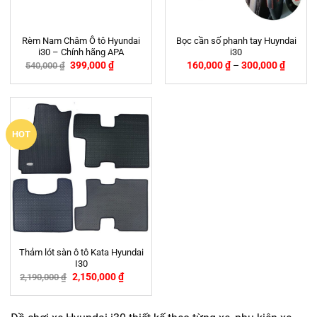
Rèm Nam Châm Ô tô Hyundai
Bọc cần số phanh tay Huyndai
i30 – Chính hãng APA
i30
399,000
₫
160,000
₫
–
300,000
₫
540,000
₫
-26%
HOT
Thảm lót sàn ô tô Kata Hyundai
I30
2,150,000
₫
2,190,000
₫
-2%