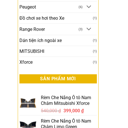
Peugeot
(6)
Đồ chơi xe hơi theo Xe
(1)
Range Rover
(3)
Dán tiện ích ngoài xe
(1)
MITSUBISHI
(1)
Xforce
(1)
SẢN PHẨM MỚI
Rèm Che Nắng Ô tô Nam
Châm Mitsubishi Xforce
540,000
₫
399,000
₫
-26%
Rèm Che Nắng Ô tô Nam
Châm Limo Green