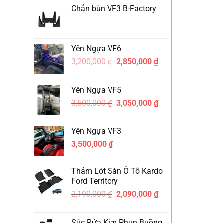
Chắn bùn VF3 B-Factory
Yên Ngựa VF6
3,200,000
₫
2,850,000
₫
-11%
Yên Ngựa VF5
3,500,000
₫
3,050,000
₫
-13%
Yên Ngựa VF3
3,500,000
₫
Thảm Lót Sàn Ô Tô Kardo
Ford Territory
2,190,000
₫
2,090,000
₫
-5%
Súc Rửa Kim Phun Buồng