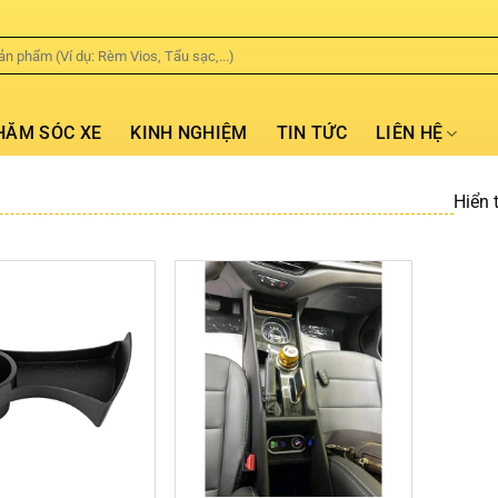
HĂM SÓC XE
KINH NGHIỆM
TIN TỨC
LIÊN HỆ
Hiển t