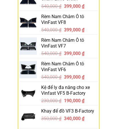
540,000
₫
399,000
₫
-26%
Rèm Nam Châm Ô tô
VinFast VF8
540,000
₫
399,000
₫
-26%
Rèm Nam Châm Ô tô
VinFast VF7
540,000
₫
399,000
₫
-26%
Rèm Nam Châm Ô tô
VinFast VF6
540,000
₫
399,000
₫
-26%
Kệ để ly đa năng cho xe
Vinfast VF5 B-Factory
230,000
₫
190,000
₫
-17%
Khay để đồ VF3 B-Factory
350,000
₫
340,000
₫
-3%