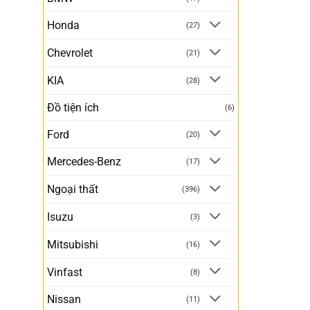
Honda
(27)
Chevrolet
(21)
KIA
(28)
Đồ tiện ích
(6)
Ford
(20)
Mercedes-Benz
(17)
Ngoại thất
(396)
Isuzu
(3)
Mitsubishi
(16)
Vinfast
(8)
Nissan
(11)