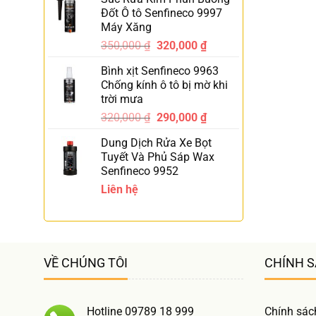
Đốt Ô tô Senfineco 9997
Máy Xăng
350,000
₫
320,000
₫
-9%
Bình xịt Senfineco 9963
Chống kính ô tô bị mờ khi
trời mưa
320,000
₫
290,000
₫
-9%
Dung Dịch Rửa Xe Bọt
Tuyết Và Phủ Sáp Wax
Senfineco 9952
Liên hệ
VỀ CHÚNG TÔI
CHÍNH 
Hotline 09789 18 999
Chính sác