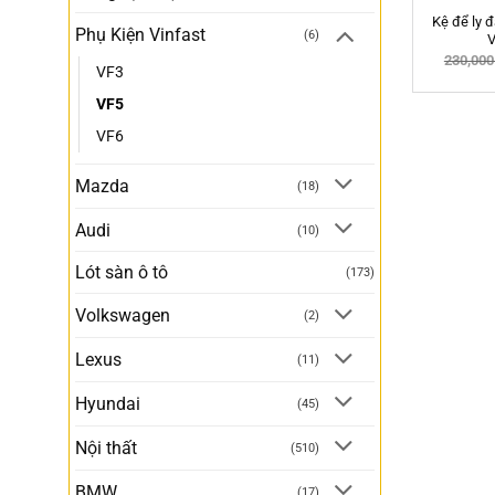
Kệ để ly 
Phụ Kiện Vinfast
(6)
V
230,00
VF3
VF5
VF6
Mazda
(18)
Audi
(10)
Lót sàn ô tô
(173)
Volkswagen
(2)
Lexus
(11)
Hyundai
(45)
Nội thất
(510)
BMW
(17)