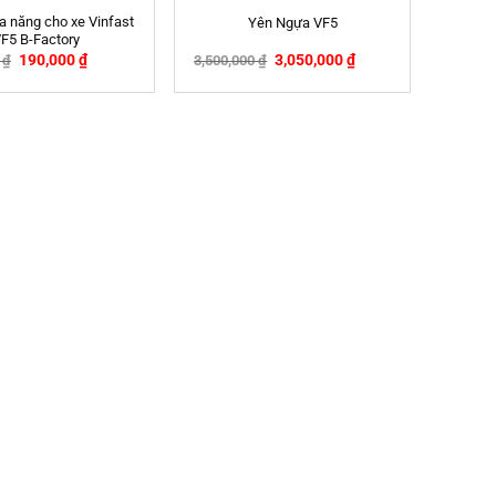
đa năng cho xe Vinfast
Yên Ngựa VF5
F5 B-Factory
190,000
₫
3,050,000
₫
0
₫
3,500,000
₫
-17%
-13%