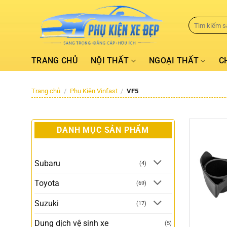
TRANG CHỦ
NỘI THẤT
NGOẠI THẤT
C
Trang chủ
/
Phụ Kiện Vinfast
/
VF5
DANH MỤC SẢN PHẨM
Subaru
(4)
Toyota
(69)
Suzuki
(17)
Dung dịch vệ sinh xe
(5)