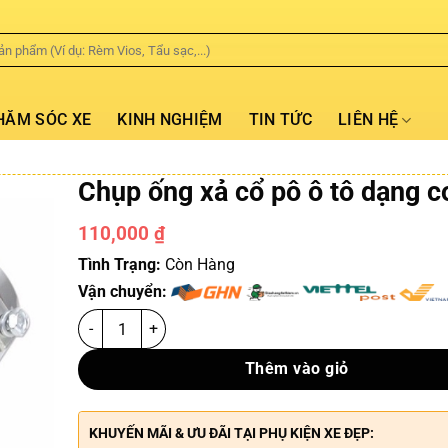
HĂM SÓC XE
KINH NGHIỆM
TIN TỨC
LIÊN HỆ
Chụp ống xả cổ pô ô tô dạng 
110,000
₫
Tình Trạng:
Còn Hàng
Vận chuyển:
Thêm vào giỏ
KHUYẾN MÃI & ƯU ĐÃI TẠI PHỤ KIỆN XE ĐẸP: