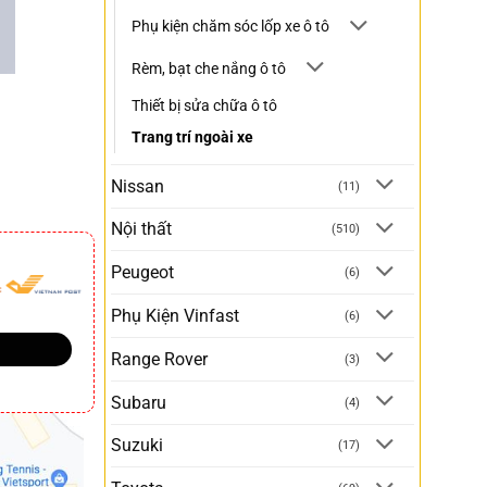
Phụ kiện chăm sóc lốp xe ô tô
Rèm, bạt che nắng ô tô
Thiết bị sửa chữa ô tô
Trang trí ngoài xe
Nissan
(11)
Nội thất
(510)
Peugeot
(6)
Phụ Kiện Vinfast
(6)
Range Rover
(3)
Subaru
(4)
Suzuki
(17)