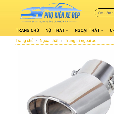
TRANG CHỦ
NỘI THẤT
NGOẠI THẤT
C
Trang chủ
/
Ngoại thất
/
Trang trí ngoài xe