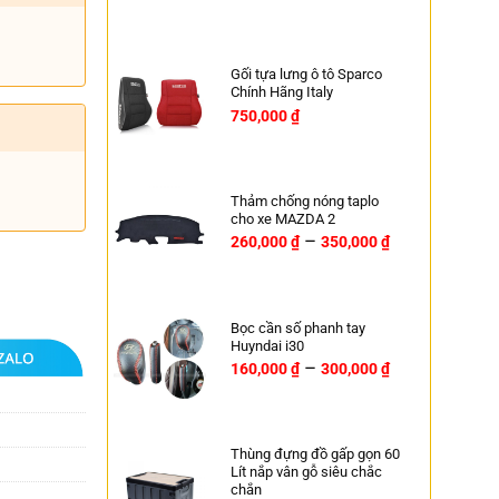
Gối tựa lưng ô tô Sparco
Chính Hãng Italy
750,000
₫
Thảm chống nóng taplo
cho xe MAZDA 2
–
260,000
₫
350,000
₫
Bọc cần số phanh tay
Huyndai i30
–
160,000
₫
300,000
₫
Thùng đựng đồ gấp gọn 60
Lít nắp vân gỗ siêu chắc
chắn