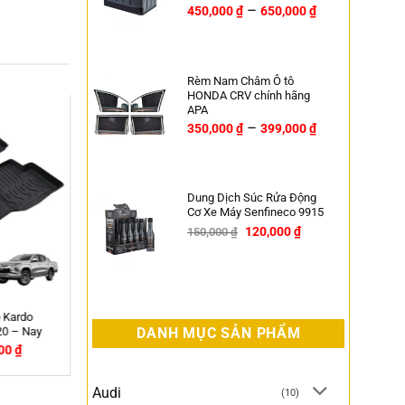
–
450,000
₫
650,000
₫
Rèm Nam Châm Ô tô
HONDA CRV chính hãng
APA
–
350,000
₫
399,000
₫
New
Dung Dịch Súc Rửa Động
Cơ Xe Máy Senfineco 9915
120,000
₫
150,000
₫
-20%
ô Gỗ Bách
Lót ghế cho ô tô gỗ Hương – Hạt để
mộc cao cấp
DANH MỤC SẢN PHẨM
650,000
₫
Audi
(10)