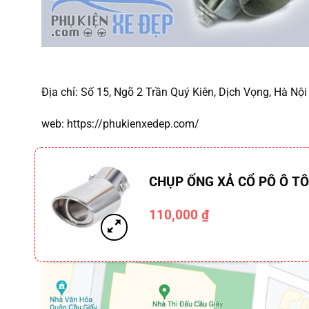
Địa chỉ:
Số 15, Ngõ 2 Trần Quý Kiên, Dịch Vọng, Hà Nội
web:
https://phukienxedep.com/
CHỤP ỐNG XẢ CỔ PÔ Ô T
110,000
₫