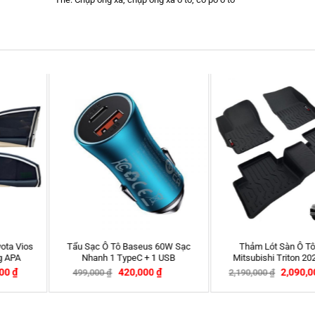
xe ô tô
Tượng quan âm để xe ô t
Tượng gỗ Di Lặc gỗ Ngọc Am
Xanh
0
₫
699,000
₫
819,000
₫