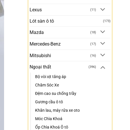
Lexus
(11)
Lót sàn ô tô
(173)
Mazda
(18)
Mercedes-Benz
(17)
Mitsubishi
(16)
Ngoại thất
(396)
Bộ vòi xịt tăng áp
Chăm Sóc Xe
Đệm cao su chống trầy
Gương cầu ô tô
Khăn lau, máy rửa xe oto
Móc Chìa Khoá
Ốp Chìa Khoá Ô tô