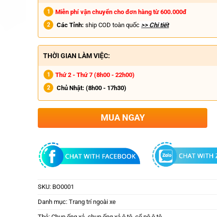
Miễn phí vận chuyển cho đơn hàng từ 600.000đ
Các Tỉnh:
ship COD toàn quốc
>> Chi tiết
THỜI GIAN LÀM VIỆC:
Thứ 2 - Thứ 7 (8h00 - 22h00)
Chủ Nhật:
(8h00 - 17h30)
MUA NGAY
SKU:
BO0001
Danh mục:
Trang trí ngoài xe
Thẻ:
Chụp ống xả
,
chụp ống xả ô tô
,
cổ pô ô tô