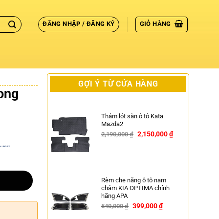
ĐĂNG NHẬP / ĐĂNG KÝ
GIỎ HÀNG
GỢI Ý TỪ CỬA HÀNG
cong
Thảm lót sàn ô tô Kata
Mazda2
2,150,000
₫
2,190,000
₫
-2%
Rèm che nắng ô tô nam
châm KIA OPTIMA chính
hãng APA
399,000
₫
540,000
₫
-26%