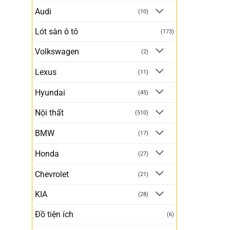
Audi
(10)
Lót sàn ô tô
(173)
Volkswagen
(2)
Lexus
(11)
Hyundai
(45)
Nội thất
(510)
BMW
(17)
Honda
(27)
Chevrolet
(21)
KIA
(28)
Đồ tiện ích
(6)