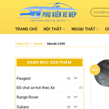
TRANG CHỦ
NỘI THẤT
NGOẠI THẤT
C
Trang chủ
/
Mazda
/
Mazda CX30
DANH MỤC SẢN PHẨM
New
Peugeot
(6)
Đồ chơi xe hơi theo Xe
(1)
Range Rover
(3)
Subaru
(4)