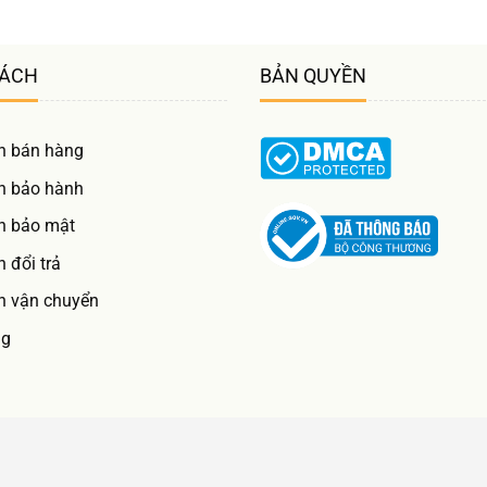
SÁCH
BẢN QUYỀN
h bán hàng
h bảo hành
h bảo mật
 đổi trả
h vận chuyển
ng