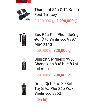
Thảm Lót Sàn Ô Tô Kardo
Ford Territory
2,190,000
₫
2,090,000
₫
-5%
Súc Rửa Kim Phun Buồng
Đốt Ô tô Senfineco 9997
Máy Xăng
350,000
₫
320,000
₫
-9%
Bình xịt Senfineco 9963
Chống kính ô tô bị mờ khi
trời mưa
320,000
₫
290,000
₫
-9%
Dung Dịch Rửa Xe Bọt
Tuyết Và Phủ Sáp Wax
Senfineco 9952
Liên hệ