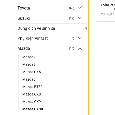
Thảm lót 
Toyota
(69)
2,190,00
Suzuki
(17)
Dung dịch vệ sinh xe
(5)
Phụ Kiện Vinfast
(6)
Mazda
(18)
Mazda2
Mazda3
Mazda CX5
Mazda6
Mazda BT50
Mazda CX8
Mazda CX9
Mazda CX30