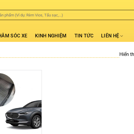
HĂM SÓC XE
KINH NGHIỆM
TIN TỨC
LIÊN HỆ
Hiển t