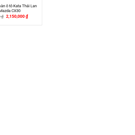
sàn ô tô Kata Thái Lan
Mazda CX30
2,150,000
₫
0
₫
-2%