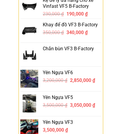
Kệ để ly đa năng cho xe
Vinfast VF5 B-Factory
230,000
₫
190,000
₫
-17%
Khay để đồ VF3 B-Factory
350,000
₫
340,000
₫
-3%
Chắn bùn VF3 B-Factory
Yên Ngựa VF6
3,200,000
₫
2,850,000
₫
-11%
Yên Ngựa VF5
3,500,000
₫
3,050,000
₫
-13%
Yên Ngựa VF3
3,500,000
₫