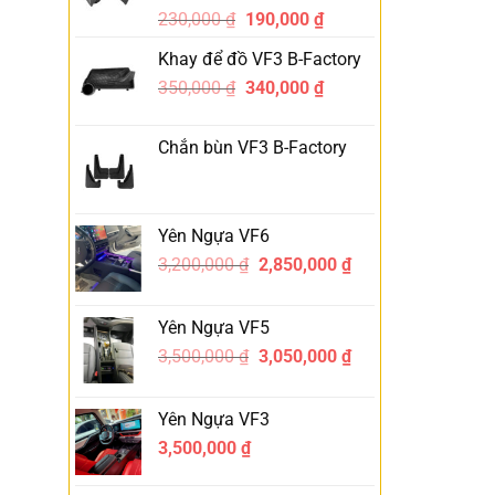
230,000
₫
190,000
₫
-17%
Khay để đồ VF3 B-Factory
350,000
₫
340,000
₫
-3%
Chắn bùn VF3 B-Factory
Yên Ngựa VF6
3,200,000
₫
2,850,000
₫
-11%
Yên Ngựa VF5
3,500,000
₫
3,050,000
₫
-13%
Yên Ngựa VF3
3,500,000
₫