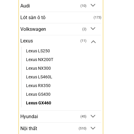
Audi
(10)
Lót sàn ô tô
(173)
Volkswagen
(2)
Lexus
(11)
Lexus LS250
Lexus NX200T
Lexus NX300
Lexus LS460L
Lexus RX350
Lexus GS430
Lexus GX460
Hyundai
(45)
Nội thất
(510)