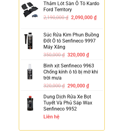
Thảm Lót Sàn Ô Tô Kardo
Ford Territory
2,190,000
₫
2,090,000
₫
-5%
Súc Rửa Kim Phun Buồng
Đốt Ô tô Senfineco 9997
Máy Xăng
350,000
₫
320,000
₫
-9%
Bình xịt Senfineco 9963
Chống kính ô tô bị mờ khi
trời mưa
320,000
₫
290,000
₫
-9%
Dung Dịch Rửa Xe Bọt
Tuyết Và Phủ Sáp Wax
Senfineco 9952
Liên hệ