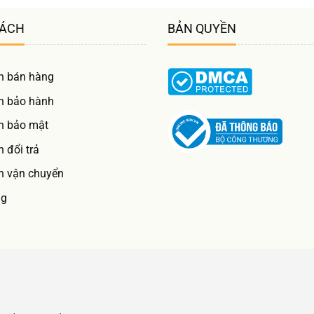
SÁCH
BẢN QUYỀN
h bán hàng
h bảo hành
h bảo mật
 đổi trả
h vận chuyển
ng