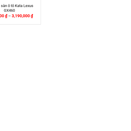
 sàn ô tô Kata Lexus
GX460
000
₫
–
3,190,000
₫