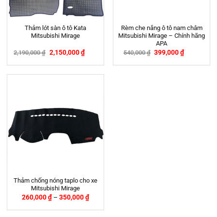
Thảm lót sàn ô tô Kata
Rèm che nắng ô tô nam châm
Mitsubishi Mirage
Mitsubishi Mirage – Chính hãng
APA
2,150,000
₫
399,000
₫
2,190,000
₫
540,000
₫
-2%
-26%
Thảm chống nóng taplo cho xe
Mitsubishi Mirage
260,000
₫
–
350,000
₫