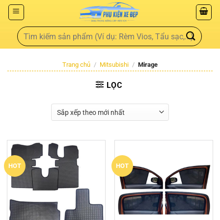
Trang chủ
/
Mitsubishi
/
Mirage
LỌC
HOT
HOT