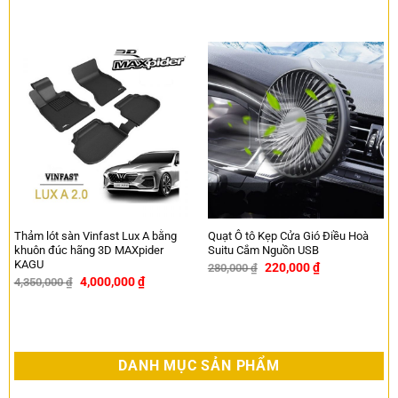
Thảm lót sàn Vinfast Lux A bằng
Quạt Ô tô Kẹp Cửa Gió Điều Hoà
khuôn đúc hãng 3D MAXpider
Suitu Cắm Nguồn USB
KAGU
220,000
₫
280,000
₫
-21%
4,000,000
₫
4,350,000
₫
-8%
DANH MỤC SẢN PHẨM