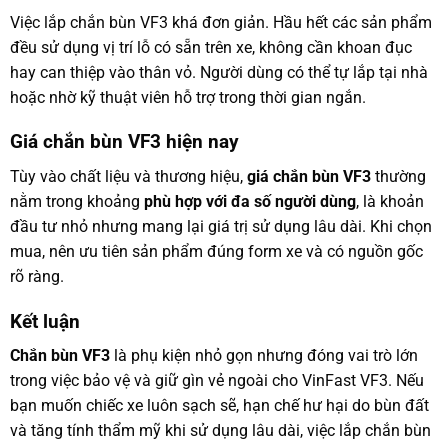
Việc lắp chắn bùn VF3 khá đơn giản. Hầu hết các sản phẩm
đều sử dụng vị trí lỗ có sẵn trên xe, không cần khoan đục
hay can thiệp vào thân vỏ. Người dùng có thể tự lắp tại nhà
hoặc nhờ kỹ thuật viên hỗ trợ trong thời gian ngắn.
Giá chắn bùn VF3 hiện nay
Tùy vào chất liệu và thương hiệu,
giá chắn bùn VF3
thường
nằm trong khoảng
phù hợp với đa số người dùng
, là khoản
đầu tư nhỏ nhưng mang lại giá trị sử dụng lâu dài. Khi chọn
mua, nên ưu tiên sản phẩm đúng form xe và có nguồn gốc
rõ ràng.
Kết luận
Chắn bùn VF3
là phụ kiện nhỏ gọn nhưng đóng vai trò lớn
trong việc bảo vệ và giữ gìn vẻ ngoài cho VinFast VF3. Nếu
bạn muốn chiếc xe luôn sạch sẽ, hạn chế hư hại do bùn đất
và tăng tính thẩm mỹ khi sử dụng lâu dài, việc lắp chắn bùn