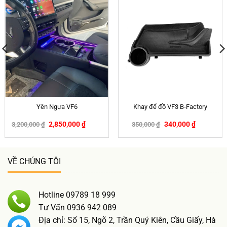
Yên Ngựa VF6
Khay để đồ VF3 B-Factory
2,850,000
₫
340,000
₫
3,200,000
₫
350,000
₫
-11%
-3%
VỀ CHÚNG TÔI
Hotline 09789 18 999
Tư Vấn 0936 942 089
Địa chỉ: Số 15, Ngõ 2, Trần Quý Kiên, Cầu Giấy, Hà