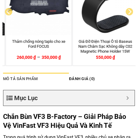
Thảm chống nóng taplo cho xe
Giá Đỡ Điện Thoại Ô tô Baseus
Ford FOCUS
Nam Châm Sạc Không dây C02
Magnetic Phone Holder 15W
–
260,000
₫
350,000
₫
550,000
₫
MÔ TẢ SẢN PHẨM
ĐÁNH GIÁ (0)
Mục Lục
Chắn Bùn VF3 B-Factory – Giải Pháp Bảo
Vệ VinFast VF3 Hiệu Quả Và Kinh Tế
Trong quá trình sử dụng VinFast VF3, nhiều chủ xe nhận ra