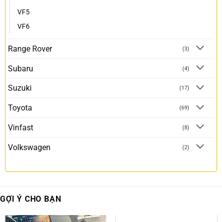
VF5
VF6
Range Rover
(3)
Subaru
(4)
Suzuki
(17)
Toyota
(69)
Vinfast
(8)
Volkswagen
(2)
GỢI Ý CHO BẠN