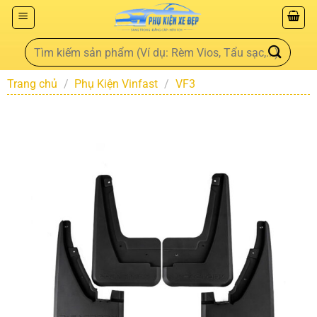
Trang chủ
/
Phụ Kiện Vinfast
/
VF3