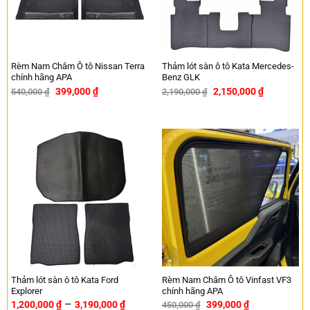
Rèm Nam Châm Ô tô Nissan Terra
Thảm lót sàn ô tô Kata Mercedes-
chính hãng APA
Benz GLK
399,000
₫
2,150,000
₫
540,000
₫
2,190,000
₫
-26%
-2%
Thảm lót sàn ô tô Kata Ford
Rèm Nam Châm Ô tô Vinfast VF3
Explorer
chính hãng APA
–
1,200,000
₫
3,190,000
₫
399,000
₫
450,000
₫
-11%