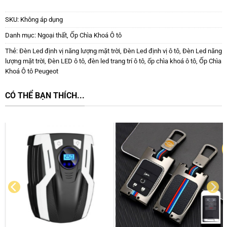
SKU:
Không áp dụng
Danh mục:
Ngoại thất
,
Ốp Chìa Khoá Ô tô
Thẻ:
Đèn Led định vị năng lượng mặt trời
,
Đèn Led định vị ô tô
,
Đèn Led năng
lượng mặt trời
,
Đèn LED ô tô
,
đèn led trang trí ô tô
,
ốp chìa khoá ô tô
,
Ốp Chìa
Khoá Ô tô Peugeot
CÓ THỂ BẠN THÍCH...
New
HOT