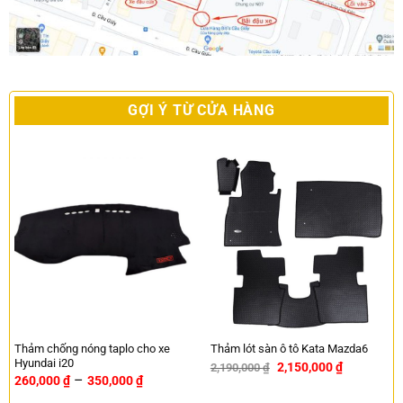
GỢI Ý TỪ CỬA HÀNG
Thảm chống nóng taplo cho xe
Thảm lót sàn ô tô Kata Mazda6
Hyundai i20
2,150,000
₫
2,190,000
₫
-2%
–
260,000
₫
350,000
₫