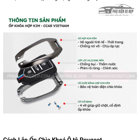
Cách Lắp Ốp Chìa Khoá Ô tô Peugeot