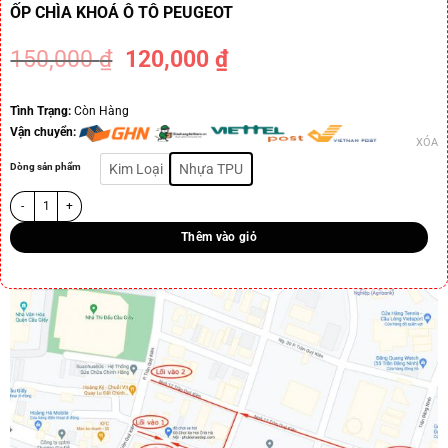
ỐP CHÌA KHOÁ Ô TÔ PEUGEOT
150,000
₫
120,000
₫
-20%
Tình Trạng:
Còn Hàng
Vận chuyển:
XÓA
Dòng sản phẩm
Kim Loại
Nhựa TPU
Thêm vào giỏ