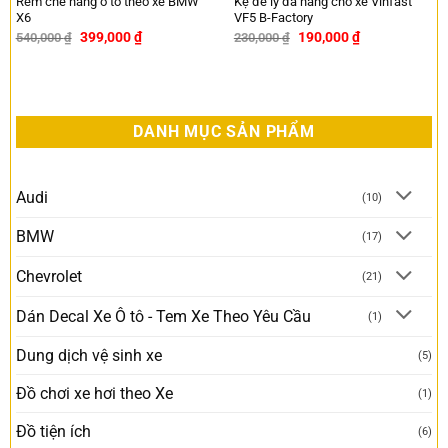
Rèm che nắng ô tô theo xe BMW
Kệ để ly đa năng cho xe Vinfast
X6
VF5 B-Factory
399,000
₫
190,000
₫
540,000
₫
230,000
₫
-26%
-17%
DANH MỤC SẢN PHẨM
Audi
(10)
BMW
(17)
Chevrolet
(21)
Dán Decal Xe Ô tô - Tem Xe Theo Yêu Cầu
(1)
Dung dịch vệ sinh xe
(5)
Đồ chơi xe hơi theo Xe
(1)
Đồ tiện ích
(6)