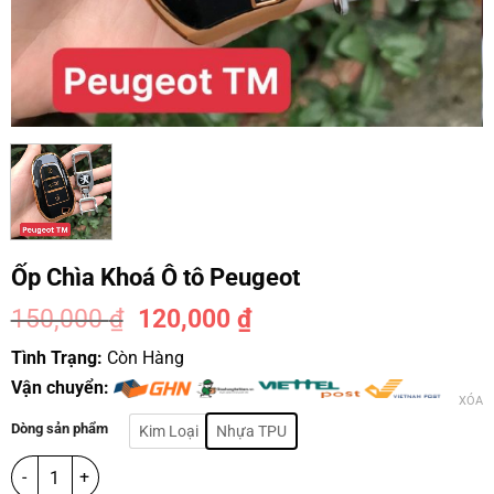
Ốp Chìa Khoá Ô tô Peugeot
150,000
₫
120,000
₫
-20%
Tình Trạng:
Còn Hàng
Vận chuyển:
XÓA
Dòng sản phẩm
Kim Loại
Nhựa TPU