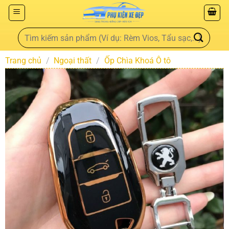
Trang chủ
/
Ngoại thất
/
Ốp Chìa Khoá Ô tô