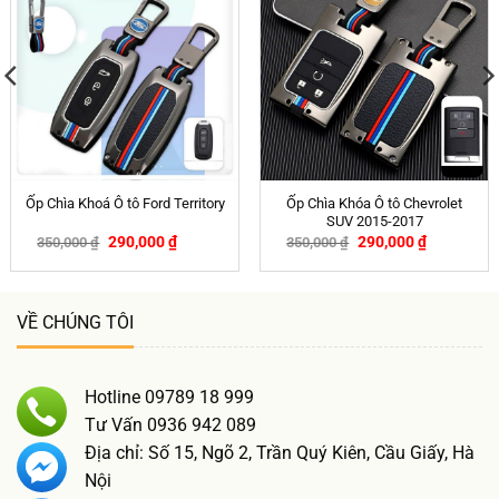
Ốp Chìa Khóa Ô tô Chevrolet
Ốp Chìa Khoá Ô tô Ford Territory
SUV 2015-2017
290,000
₫
290,000
₫
350,000
₫
350,000
₫
-17%
-17%
VỀ CHÚNG TÔI
Hotline 09789 18 999
Tư Vấn 0936 942 089
Địa chỉ: Số 15, Ngõ 2, Trần Quý Kiên, Cầu Giấy, Hà
Nội