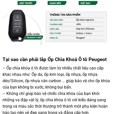
Tại sao cần phải lắp Ốp Chìa Khoá Ô tô Peugeot
– Ốp chìa khóa ô tô được làm từ nhiều chất liệu cao cấp
khác nhau như: Ốp da, ốp kim loại, ốp nhựa, ốp nhựa
dẻo/Silicon, ốp nhựa vân carbon … giúp bảo vệ cho ốp khóa
của bạn không bị xước, không bụi bẩn.
– Không chỉ giúp bảo vệ chiếc chìa khóa của bạn khỏi
những va đập vật lý, ốp chìa khóa ô tô với kiểu dáng sang
trọng và màu sắc thời thượng trở thành một phụ kiện hoàn
hảo tạo nên vẻ đẹp sang trọng và đẳng cấp hơn.