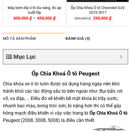
vrolet SUV
Rèm che nắng ô tô na
Túi để đồ sau ghế bằng Da
Toyota Yaris 2019 – 
0
₫
250,000
₫
399,000
₫
540,000
₫
-17%
MÔ TẢ SẢN PHẨM
ĐÁNH GIÁ (0)
Mục Lục
Ốp Chìa Khoá Ô tô Peugeot
Chìa khóa xe ô tô luôn được sử dụng hàng ngày nên khó
tránh khỏi các tác động xấu từ bên ngoài như: Bụi bẩn, rơi
vỡ, va đập, … Điều đó sẽ khiến bề mặt khóa bị trầy xước,
nhanh bạc màu, bong tróc sơn, bị nặng hơn thì có thể gây
hỏng mạch điều khiển vì vậy việc trang bị
Ốp Chìa Khoá Ô tô
Peugeot (2008, 3008, 5008) là điều cần thiết.