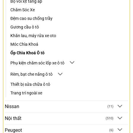
Bộ vòi xịt tăng áp
Chăm Sóc Xe
Đệm cao su chống trầy
Gương cầu ô tô
Khăn lau, máy rửa xe oto
Móc Chìa Khoá
Ốp Chìa Khoá Ô tô
Phụ kiện chăm sóc lốp xe ô tô
Rèm, bạt che nắng ô tô
Thiết bị sửa chữa ô tô
Trang trí ngoài xe
Nissan
(11)
Nội thất
(510)
Peugeot
(6)