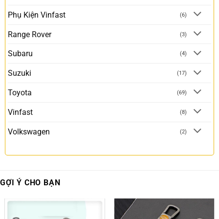
Phụ Kiện Vinfast
(6)
Range Rover
(3)
Subaru
(4)
Suzuki
(17)
Toyota
(69)
Vinfast
(8)
Volkswagen
(2)
GỢI Ý CHO BẠN