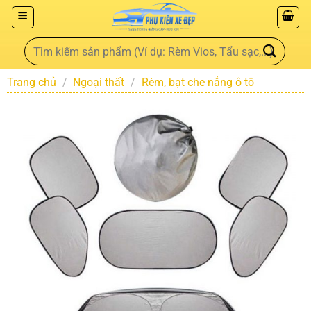
Trang chủ
/
Ngoại thất
/
Rèm, bạt che nắng ô tô