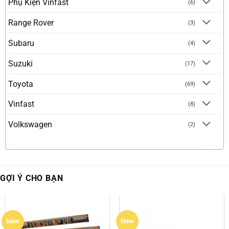
Phụ Kiện Vinfast
(6)
Range Rover
(3)
Subaru
(4)
Suzuki
(17)
Toyota
(69)
Vinfast
(8)
Volkswagen
(2)
GỢI Ý CHO BẠN
New
New