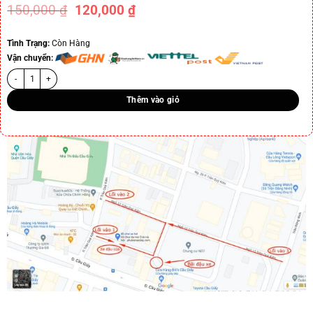
150,000
₫
120,000
₫
-20%
Tình Trạng:
Còn Hàng
Vận chuyển:
Thêm vào giỏ