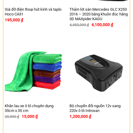
Giá đỡ điện thoại hút kính và taplo
Thảm lót sàn Mercedes GLC X253
Hoco CA31
2016 – 2020 bằng khuôn đúc hãng
3D MAXpider KAGU
195,000
₫
4,100,000
₫
4,450,000
₫
-8%
Khăn lau xe ô tô chuyên dụng
Bộ chuyển đổi nguồn 12v sang
35cm x 35 cm
220v ô tô Introsan
15,000
₫
1,200,000
₫
20,000
₫
-25%