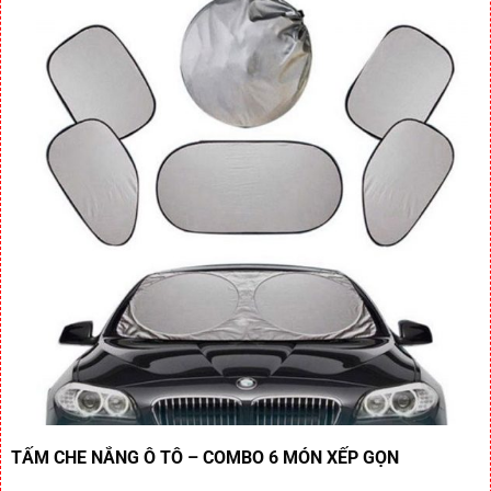
TẤM CHE NẮNG Ô TÔ – COMBO 6 MÓN XẾP GỌN