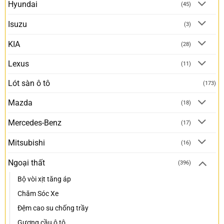
Hyundai
(45)
Isuzu
(3)
KIA
(28)
Lexus
(11)
Lót sàn ô tô
(173)
Mazda
(18)
Mercedes-Benz
(17)
Mitsubishi
(16)
Ngoại thất
(396)
Bộ vòi xịt tăng áp
Chăm Sóc Xe
Đệm cao su chống trầy
Gương cầu ô tô