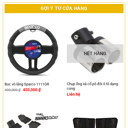
GỢI Ý TỪ CỬA HÀNG
HẾT HÀNG
Chụp ống xả cổ pô đôi ô tô dạng
Bọc vô lăng Sparco 1111GR
cong
420,000
₫
490,000
₫
-14%
Liên hệ