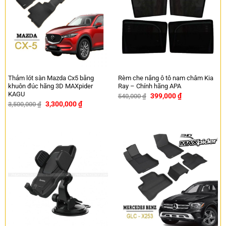
Thảm lót sàn Mazda Cx5 bằng
Rèm che nắng ô tô nam châm Kia
khuôn đúc hãng 3D MAXpider
Ray – Chính hãng APA
KAGU
399,000
₫
540,000
₫
-26%
3,300,000
₫
3,500,000
₫
-6%