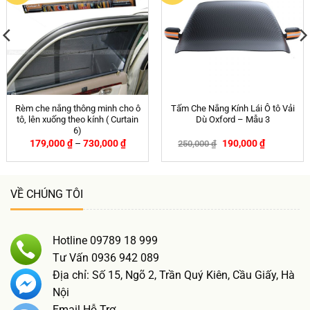
Rèm che nắng thông minh cho ô
Tấm Che Nắng Kính Lái Ô tô Vải
tô, lên xuống theo kính ( Curtain
Dù Oxford – Mẫu 3
6)
179,000
₫
–
730,000
₫
190,000
₫
250,000
₫
-24%
VỀ CHÚNG TÔI
Hotline 09789 18 999
Tư Vấn 0936 942 089
Địa chỉ: Số 15, Ngõ 2, Trần Quý Kiên, Cầu Giấy, Hà
Nội
Email Hỗ Trợ