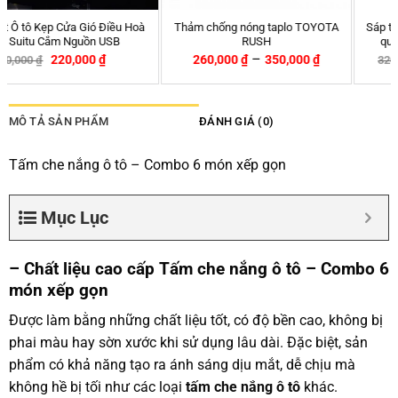
Thảm chống nóng taplo TOYOTA
Sáp thơm ô tô Areon hương táo –
RUSH
quế Ken Apple – Cinnamon
–
260,000
₫
350,000
₫
270,000
₫
320,000
₫
-16%
MÔ TẢ SẢN PHẨM
ĐÁNH GIÁ (0)
Tấm che nắng ô tô – Combo 6 món xếp gọn
Mục Lục
– Chất liệu cao cấp Tấm che nắng ô tô – Combo 6
món xếp gọn
Được làm bằng những chất liệu tốt, có độ bền cao, không bị
phai màu hay sờn xước khi sử dụng lâu dài. Đặc biệt, sản
phẩm có khả năng tạo ra ánh sáng dịu mắt, dễ chịu mà
không hề bị tối như các loại
tấm che nắng ô tô
khác.