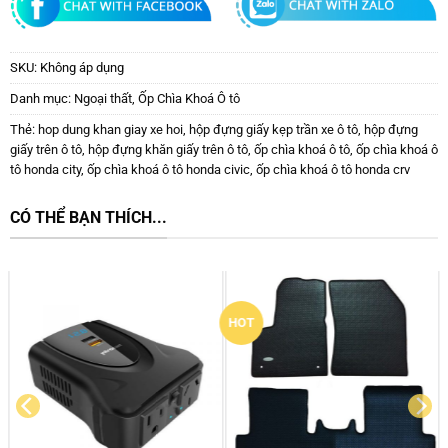
SKU:
Không áp dụng
Danh mục:
Ngoại thất
,
Ốp Chìa Khoá Ô tô
Thẻ:
hop dung khan giay xe hoi
,
hộp đựng giấy kẹp trần xe ô tô
,
hộp đựng
giấy trên ô tô
,
hộp đựng khăn giấy trên ô tô
,
ốp chìa khoá ô tô
,
ốp chìa khoá ô
tô honda city
,
ốp chìa khoá ô tô honda civic
,
ốp chìa khoá ô tô honda crv
CÓ THỂ BẠN THÍCH...
HOT