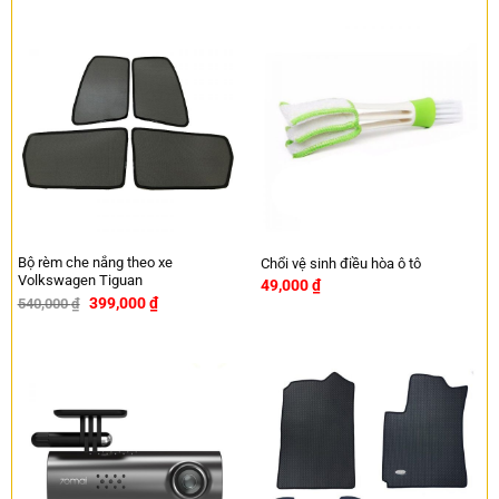
Bộ rèm che nắng theo xe
Chổi vệ sinh điều hòa ô tô
Volkswagen Tiguan
49,000
₫
399,000
₫
540,000
₫
-26%