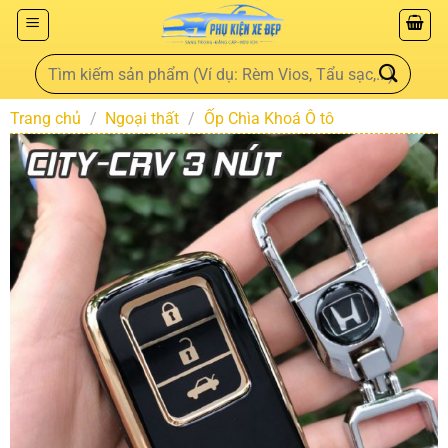
Trang chủ
/
Ngoại thất
/
Ốp Chìa Khoá Ô tô