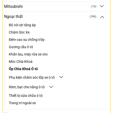
Mitsubishi
(16)
Ngoại thất
(396)
Bộ vòi xịt tăng áp
Chăm Sóc Xe
Đệm cao su chống trầy
Gương cầu ô tô
Khăn lau, máy rửa xe oto
Móc Chìa Khoá
Ốp Chìa Khoá Ô tô
Phụ kiện chăm sóc lốp xe ô tô
Rèm, bạt che nắng ô tô
Thiết bị sửa chữa ô tô
Trang trí ngoài xe