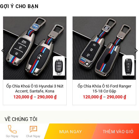
GỢI Ý CHO BẠN
Ốp Chìa Khoá Ô tô Hyundai 3 Nút
Ốp Chìa Khóa Ô tô Ford Ranger
Accent, Santafe, Kona
15-18 Cơ Gập
120,000
₫
–
290,000
₫
120,000
₫
–
290,000
₫
VỀ CHÚNG TÔI
MUA NGAY
THÊM VÀO GIỎ
Gọi Ngay
Chat Ngay