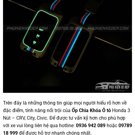
Trên đây là những thông tin giúp mọi người hiểu rõ hơn về
đặc điểm, tính năng nổi trội của
Ốp Chìa Khóa Ô tô
Honda 3
Nút – CRV, City, Civic. Để được tư vấn kỹ hơn cho phù hợp
với xe vui lòng liên hệ qua hotline:
0936 942 089
hoặc
09789
18 999
để được hỗ trợ nhanh chóng nhất.