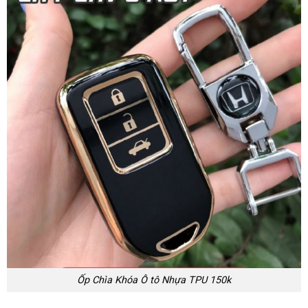
Ốp Chìa Khóa Ô tô Nhựa TPU 150k