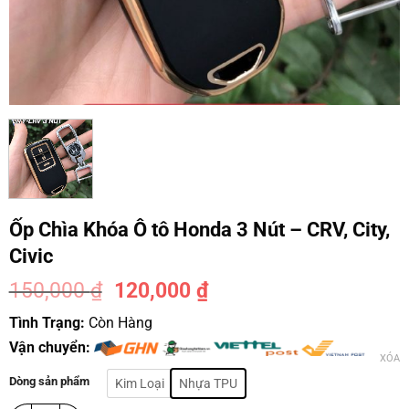
Ốp Chìa Khóa Ô tô Honda 3 Nút – CRV, City,
Civic
150,000
₫
120,000
₫
-20%
Tình Trạng:
Còn Hàng
Vận chuyển:
XÓA
Dòng sản phẩm
Kim Loại
Nhựa TPU