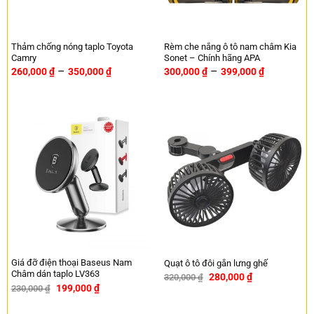
Thảm chống nóng taplo Toyota
Rèm che nắng ô tô nam châm Kia
Camry
Sonet – Chính hãng APA
–
–
260,000
₫
350,000
₫
300,000
₫
399,000
₫
Giá đỡ điện thoại Baseus Nam
Quạt ô tô đôi gắn lưng ghế
Châm dán taplo LV363
280,000
₫
320,000
₫
-13%
199,000
₫
230,000
₫
-13%