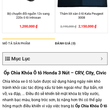
Tấm chắn nắng xe ô tô – che
Thảm lót sàn ô tô Kata Mazda2
nắng kính lái – mẫu 1 (0,7m
x1,45m)
99,000
₫
2,150,000
₫
2,190,000
₫
-2%
MÔ TẢ SẢN PHẨM
ĐÁNH GIÁ (0)
Mục Lục
Ốp Chìa Khóa Ô tô Honda 3 Nút – CRV, City, Civic
Chìa khóa xe ô tô luôn được sử dụng hàng ngày nên khó
tránh khỏi các tác động xấu từ bên ngoài như: Bụi bẩn, rơi
vỡ, va đập, … Điều đó sẽ khiến bề mặt khóa bị trầy xước,
nhanh bạc màu, bong tróc sơn, bị nặng hơn thì có thể gây
hỏng mạch điều khiển vì vậy việc trang bị
Ốp Chìa Khóa Ô tô