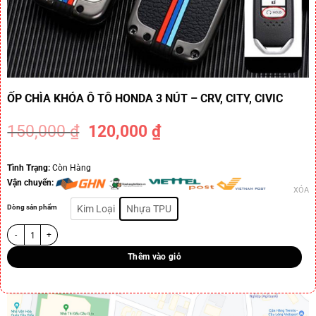
ỐP CHÌA KHÓA Ô TÔ HONDA 3 NÚT – CRV, CITY, CIVIC
150,000
₫
120,000
₫
-20%
Tình Trạng:
Còn Hàng
Vận chuyển:
XÓA
Dòng sản phẩm
Kim Loại
Nhựa TPU
Thêm vào giỏ