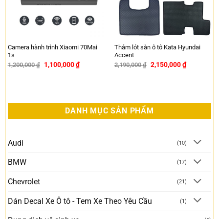
Camera hành trình Xiaomi 70Mai
Thảm lót sàn ô tô Kata Hyundai
1s
Accent
1,100,000
₫
2,150,000
₫
1,200,000
₫
2,190,000
₫
-8%
-2%
DANH MỤC SẢN PHẨM
Audi
(10)
BMW
(17)
Chevrolet
(21)
Dán Decal Xe Ô tô - Tem Xe Theo Yêu Cầu
(1)