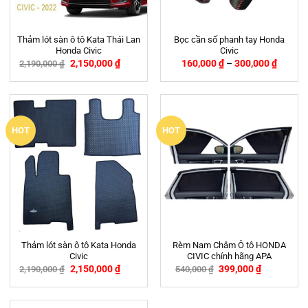
Thảm lót sàn ô tô Kata Thái Lan
Bọc cần số phanh tay Honda
Honda Civic
Civic
2,150,000
₫
160,000
₫
–
300,000
₫
2,190,000
₫
-2%
HOT
HOT
Thảm lót sàn ô tô Kata Honda
Rèm Nam Châm Ô tô HONDA
Civic
CIVIC chính hãng APA
2,150,000
₫
399,000
₫
2,190,000
₫
540,000
₫
-2%
-26%