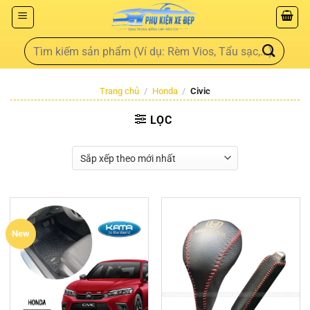
Trang chủ
/
Honda
/
Civic
LỌC
New