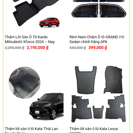
Thảm Lót Sàn Ô Tô Kardo
Rèm Nam Châm Ô tô GRAND i10
Mitsubishi Xforce 2024 – Nay
Sedan chính hãng APA
2,190,000
₫
399,000
₫
2,290,000
₫
540,000
₫
-4%
-26%
Thảm lót sàn ô tô Kata Thái Lan
Thảm lót sàn ô tô Kata Lexus