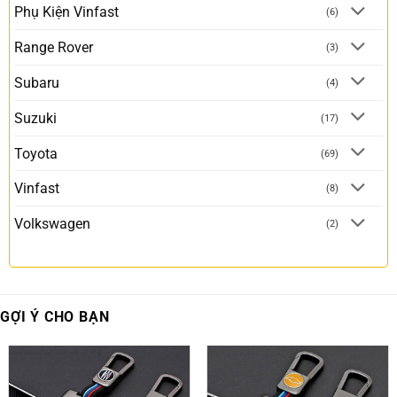
Phụ Kiện Vinfast
(6)
Range Rover
(3)
Subaru
(4)
Suzuki
(17)
Toyota
(69)
Vinfast
(8)
Volkswagen
(2)
GỢI Ý CHO BẠN