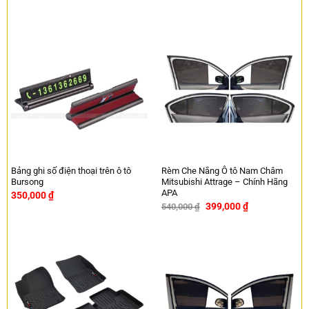
Bảng ghi số điện thoại trên ô tô
Rèm Che Nắng Ô tô Nam Châm
Bursong
Mitsubishi Attrage – Chính Hãng
APA
350,000
₫
399,000
₫
540,000
₫
-26%