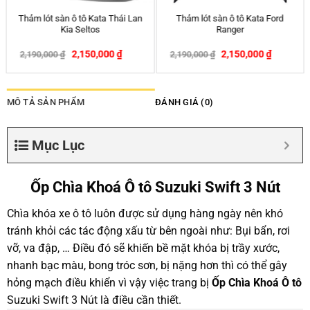
 lót sàn ô tô Kata Ford
Lót ghế ô tô hạt gỗ Bách Xanh
Rèm che
Ranger
đan viền cao cấp
Mitsubis
2,150,000
₫
1,500,000
₫
,000
₫
1,600,000
₫
540,00
-2%
-6%
MÔ TẢ SẢN PHẨM
ĐÁNH GIÁ (0)
Mục Lục
Ốp Chìa Khoá Ô tô Suzuki Swift 3 Nút
Chìa khóa xe ô tô luôn được sử dụng hàng ngày nên khó
tránh khỏi các tác động xấu từ bên ngoài như: Bụi bẩn, rơi
vỡ, va đập, … Điều đó sẽ khiến bề mặt khóa bị trầy xước,
nhanh bạc màu, bong tróc sơn, bị nặng hơn thì có thể gây
hỏng mạch điều khiển vì vậy việc trang bị
Ốp Chìa Khoá Ô tô
Suzuki Swift 3 Nút là điều cần thiết.