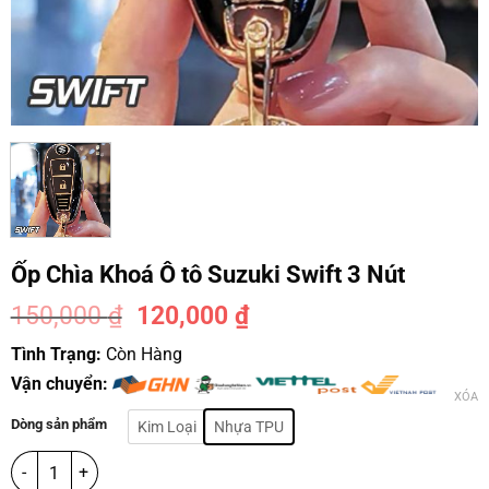
Ốp Chìa Khoá Ô tô Suzuki Swift 3 Nút
150,000
₫
120,000
₫
-20%
Tình Trạng:
Còn Hàng
Vận chuyển:
XÓA
Dòng sản phẩm
Kim Loại
Nhựa TPU