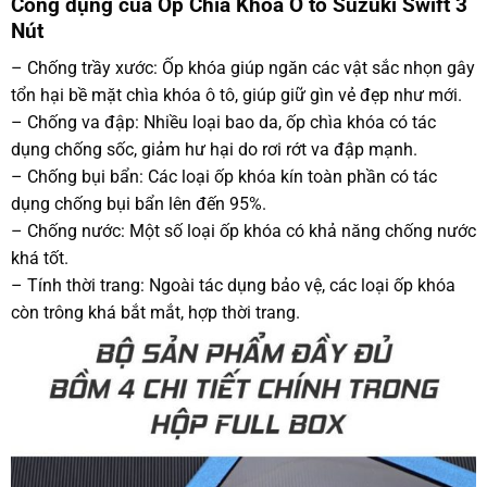
Công dụng của Ốp Chìa Khoá Ô tô Suzuki Swift 3
Nút
– Chống trầy xước: Ốp khóa giúp ngăn các vật sắc nhọn gây
tổn hại bề mặt chìa khóa ô tô, giúp giữ gìn vẻ đẹp như mới.
– Chống va đập: Nhiều loại bao da, ốp chìa khóa có tác
dụng chống sốc, giảm hư hại do rơi rớt va đập mạnh.
– Chống bụi bẩn: Các loại ốp khóa kín toàn phần có tác
dụng chống bụi bẩn lên đến 95%.
– Chống nước: Một số loại ốp khóa có khả năng chống nước
khá tốt.
– Tính thời trang: Ngoài tác dụng bảo vệ, các loại ốp khóa
còn trông khá bắt mắt, hợp thời trang.