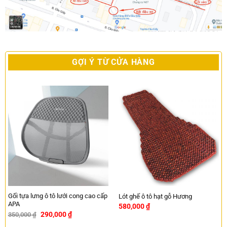
GỢI Ý TỪ CỬA HÀNG
Gối tựa lưng ô tô lưới cong cao cấp
Lót ghế ô tô hạt gỗ Hương
APA
580,000
₫
290,000
₫
350,000
₫
-17%