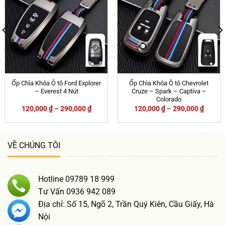
Ốp Chìa Khóa Ô tô Ford Explorer
Ốp Chìa Khóa Ô tô Chevrolet
– Everest 4 Nút
Cruze – Spark – Captiva –
Colorado
120,000
₫
–
290,000
₫
120,000
₫
–
290,000
₫
VỀ CHÚNG TÔI
Hotline 09789 18 999
Tư Vấn 0936 942 089
Địa chỉ: Số 15, Ngõ 2, Trần Quý Kiên, Cầu Giấy, Hà
Nội