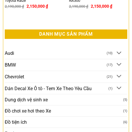
Toyota Raize
NX300
2,150,000
₫
2,150,000
₫
2,190,000
₫
2,190,000
₫
-2%
-2%
DANH MỤC SẢN PHẨM
Audi
(10)
BMW
(17)
Chevrolet
(21)
Dán Decal Xe Ô tô - Tem Xe Theo Yêu Cầu
(1)
Dung dịch vệ sinh xe
(5)
Đồ chơi xe hơi theo Xe
(1)
Đồ tiện ích
(6)