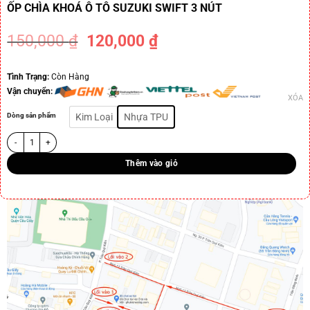
ỐP CHÌA KHOÁ Ô TÔ SUZUKI SWIFT 3 NÚT
150,000
₫
120,000
₫
-20%
Tình Trạng:
Còn Hàng
Vận chuyển:
XÓA
Dòng sản phẩm
Kim Loại
Nhựa TPU
Thêm vào giỏ