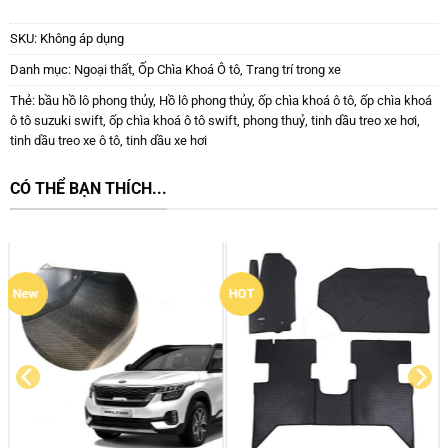
SKU:
Không áp dụng
Danh mục:
Ngoại thất
,
Ốp Chìa Khoá Ô tô
,
Trang trí trong xe
Thẻ:
bầu hồ lô phong thủy
,
Hồ lô phong thủy
,
ốp chìa khoá ô tô
,
ốp chìa khoá
ô tô suzuki swift
,
ốp chìa khoá ô tô swift
,
phong thuỷ
,
tinh dầu treo xe hơi
,
tinh dầu treo xe ô tô
,
tinh dầu xe hơi
CÓ THỂ BẠN THÍCH...
HOT