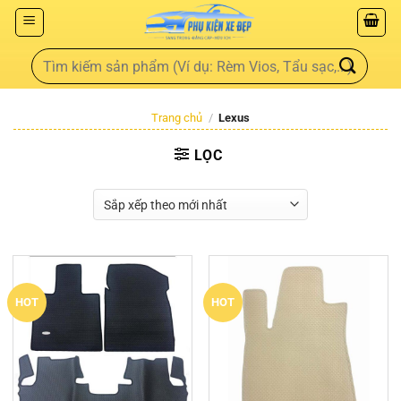
Trang chủ
/
Lexus
LỌC
HOT
HOT