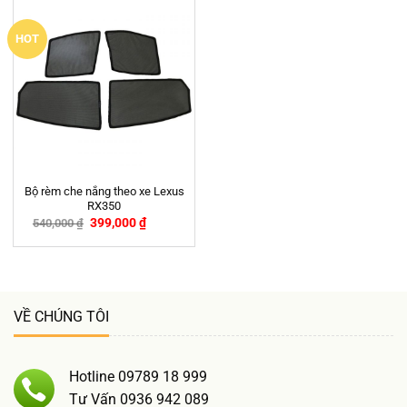
HOT
Bộ rèm che nắng theo xe Lexus
RX350
399,000
₫
540,000
₫
-26%
VỀ CHÚNG TÔI
Hotline 09789 18 999
Tư Vấn 0936 942 089