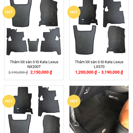
HOT
HOT
Thảm lót sàn ô tô Kata Lexus
Thảm lót sàn ô tô Kata Lexus
NX200T
LX570
2,150,000
₫
1,200,000
₫
–
3,190,000
₫
2,190,000
₫
-2%
HOT
HOT