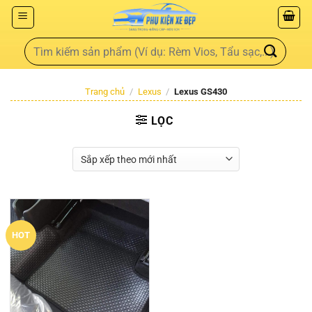
Trang chủ
/
Lexus
/
Lexus GS430
LỌC
HOT