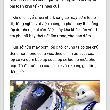
bơm lốp xe khi không quá vội vàng. Xem ra đây là
bài toán kinh tế khá hiệu quả.
Khi di chuyển, nếu như không có máy bơm lốp ô
tô, đồng nghĩa với việc chúng ta phải thay thế bằng
lốp dự phòng khi cần. Việc này khá khó khăn với chị
em phụ nữ hay thời tiết ẩm ương, vào ban đêm.
Khi sở hữu máy bơm lốp ô tô, chúng ta có thể chủ
động hơn trong công việc điều chỉnh áp suất của
lốp xe và đảm bảo áp suất lốp sẽ luôn ở mức phù
hợp. Từ đó tuổi thọ của lốp xe và xe cũng gia tăng
đáng kể.