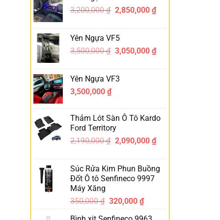
3,200,000
₫
2,850,000
₫
-11%
Yên Ngựa VF5
3,500,000
₫
3,050,000
₫
-13%
Yên Ngựa VF3
3,500,000
₫
Thảm Lót Sàn Ô Tô Kardo
Ford Territory
2,190,000
₫
2,090,000
₫
-5%
Súc Rửa Kim Phun Buồng
Đốt Ô tô Senfineco 9997
Máy Xăng
350,000
₫
320,000
₫
-9%
Bình xịt Senfineco 9963