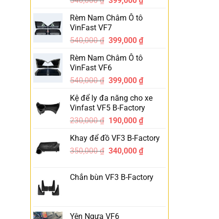
540,000
₫
399,000
₫
-26%
Rèm Nam Châm Ô tô
VinFast VF7
540,000
₫
399,000
₫
-26%
Rèm Nam Châm Ô tô
VinFast VF6
540,000
₫
399,000
₫
-26%
Kệ để ly đa năng cho xe
Vinfast VF5 B-Factory
230,000
₫
190,000
₫
-17%
Khay để đồ VF3 B-Factory
350,000
₫
340,000
₫
-3%
Chắn bùn VF3 B-Factory
Yên Ngựa VF6