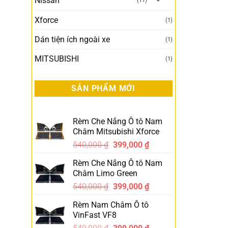
Nissan
(11)
Xforce
(1)
Dán tiện ích ngoài xe
(1)
MITSUBISHI
(1)
SẢN PHẨM MỚI
Rèm Che Nắng Ô tô Nam
Châm Mitsubishi Xforce
540,000
₫
399,000
₫
-26%
Rèm Che Nắng Ô tô Nam
Châm Limo Green
540,000
₫
399,000
₫
-26%
Rèm Nam Châm Ô tô
VinFast VF8