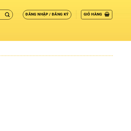
ĐĂNG NHẬP / ĐĂNG KÝ
GIỎ HÀNG