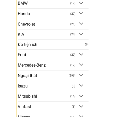
BMW
(17)
Honda
(27)
Chevrolet
(21)
KIA
(28)
Đồ tiện ích
(6)
Ford
(20)
Mercedes-Benz
(17)
Ngoại thất
(396)
Isuzu
(3)
Mitsubishi
(16)
Vinfast
(8)