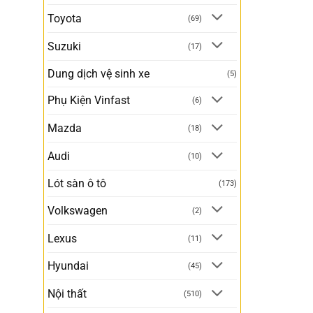
Toyota
(69)
Suzuki
(17)
Dung dịch vệ sinh xe
(5)
Phụ Kiện Vinfast
(6)
Mazda
(18)
Audi
(10)
Lót sàn ô tô
(173)
Volkswagen
(2)
Lexus
(11)
Hyundai
(45)
Nội thất
(510)