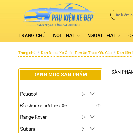
TRANG CHỦ
NỘI THẤT
NGOẠI THẤT
C
Trang chủ
/
Dán Decal Xe Ô tô - Tem Xe Theo Yêu Cầu
/
Dán tiện 
SẢN PHẨM
DANH MỤC SẢN PHẨM
Peugeot
(6)
Đồ chơi xe hơi theo Xe
(1)
Range Rover
(3)
Subaru
(4)