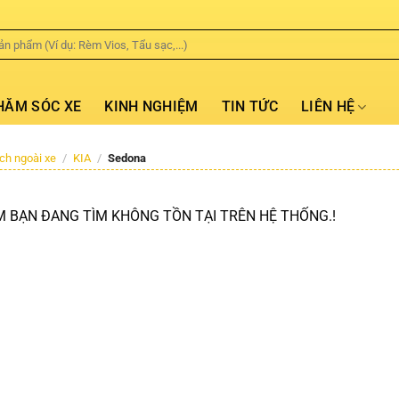
HĂM SÓC XE
KINH NGHIỆM
TIN TỨC
LIÊN HỆ
ích ngoài xe
/
KIA
/
Sedona
 BẠN ĐANG TÌM KHÔNG TỒN TẠI TRÊN HỆ THỐNG.!