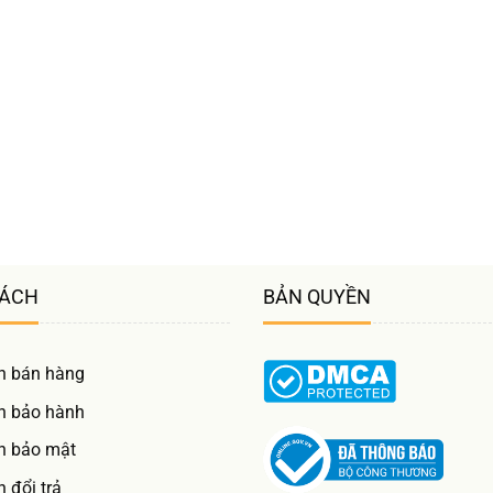
SÁCH
BẢN QUYỀN
h bán hàng
h bảo hành
h bảo mật
 đổi trả