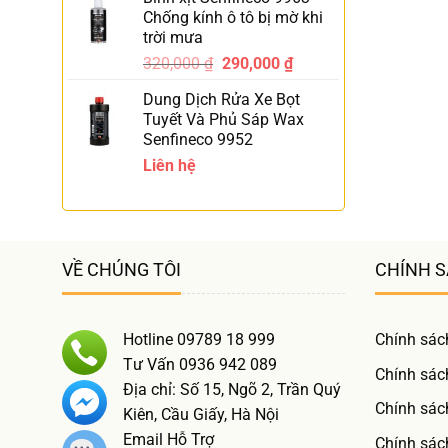
Chống kính ô tô bị mờ khi
trời mưa
320,000
₫
290,000
₫
-9%
Dung Dịch Rửa Xe Bọt
Tuyết Và Phủ Sáp Wax
Senfineco 9952
Liên hệ
VỀ CHÚNG TÔI
CHÍNH 
Hotline 09789 18 999
Chính sác
Tư Vấn 0936 942 089
Chính sác
Địa chỉ: Số 15, Ngõ 2, Trần Quý
Chính sác
Kiên, Cầu Giấy, Hà Nội
Email Hỗ Trợ
Chính sách