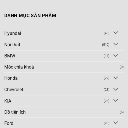
DANH MỤC SẢN PHẨM
Hyundai
(45)
Nội thất
(510)
BMW
(17)
Móc chìa khoá
(0)
Honda
(27)
Chevrolet
(21)
KIA
(28)
Đồ tiện ích
(6)
Ford
(20)