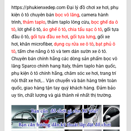
https://phukienxedep.com Đại lý đồ chơi xe hơi, phụ
kiện ô tô chuyên bán
bọc vô lăng
, camera hành
trình,
thảm taplo
, thảm taplo lông cừu,
bọc ghế da ô
tô
, lót ghế ô tô,
áo ghế ô tô
,
chia tẩu sạc ô tô
, gối tựa
đầu ô tô,
gối tựa đầu xe hơi
,
gối tựa lưng
, gối xe
hơi, khăn microfiber,
dụng cụ rửa xe ô tô
,
bạt phủ ô
tô
, tấm che nắng ô tô và tem dán sườn xe ô tô.
Chuyên bán chính hãng các dòng sản phẩm bọc vô
lăng Sparco chính hang Italy, thảm taplo hàn quốc,
phụ kiện ô tô chính hãng, chăm sóc xe hơi, trang trí
nội thất xe hơi,… Vận chuyển và bán hàng trên toàn
quốc, giao hàng tận tay quý khách hàng. Đảm bảo
uy tín, chất lượng và giá thành rẻ nhất thị trường.