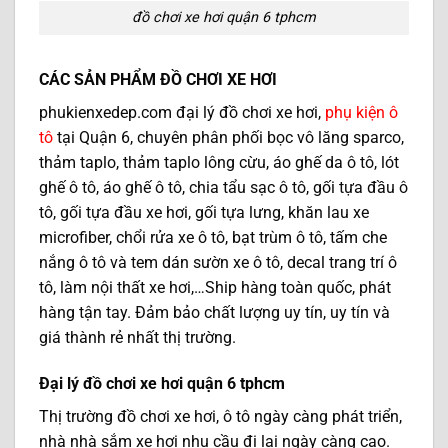
đồ chơi xe hơi quận 6 tphcm
CÁC SẢN PHẨM ĐỒ CHƠI XE HƠI
phukienxedep.com đại lý đồ chơi xe hơi,
phụ kiện ô
tô
tại Quận 6, chuyên phân phối bọc vô lăng sparco,
thảm taplo, thảm taplo lông cừu, áo ghế da ô tô, lót
ghế ô tô, áo ghế ô tô, chia tẩu sạc ô tô, gối tựa đầu ô
tô, gối tựa đầu xe hơi, gối tựa lưng, khăn lau xe
microfiber, chổi rửa xe ô tô, bạt trùm ô tô, tấm che
nắng ô tô và tem dán sườn xe ô tô, decal trang trí ô
tô, làm nội thất xe hơi,…Ship hàng toàn quốc, phát
hàng tận tay. Đảm bảo chất lượng uy tín, uy tín và
giá thành rẻ nhất thị trường.
Đại lý đồ chơi xe hơi quận 6 tphcm
Thị trường đồ chơi xe hơi, ô tô ngày càng phát triển,
nhà nhà sắm xe hơi nhu cầu đi lại ngày càng cao.