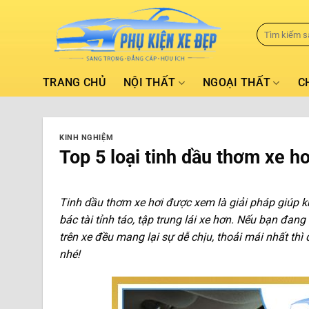
TRANG CHỦ
NỘI THẤT
NGOẠI THẤT
C
KINH NGHIỆM
Top 5 loại tinh dầu thơm xe h
Tinh dầu thơm xe hơi được xem là giải pháp giúp k
bác tài tỉnh táo, tập trung lái xe hơn. Nếu bạn đ
trên xe đều mang lại sự dễ chịu, thoải mái nhất th
nhé!