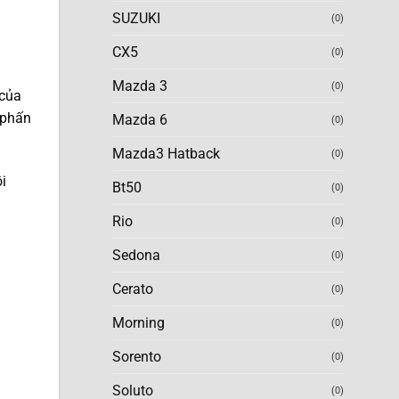
SUZUKI
(0)
CX5
(0)
Mazda 3
(0)
 của
 phấn
Mazda 6
(0)
Mazda3 Hatback
(0)
i
Bt50
(0)
Rio
(0)
Sedona
(0)
Cerato
(0)
Morning
(0)
Sorento
(0)
Soluto
(0)