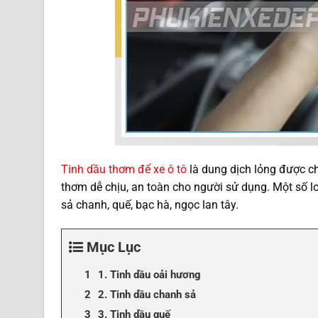
Tinh dầu thơm để xe ô tô
là dung dịch lỏng được ch
thơm dễ chịu, an toàn cho người sử dụng. Một số lo
sả chanh, quế, bạc hà, ngọc lan tây.
Mục Lục
1. Tinh dầu oải hương
2. Tinh dầu chanh sả
3. Tinh dầu quế