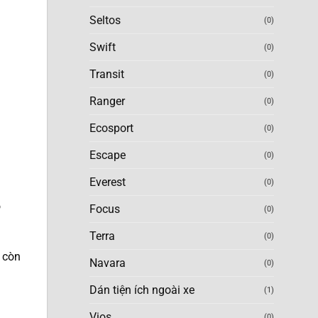
Seltos
(0)
Swift
(0)
Transit
(0)
Ranger
(0)
Ecosport
(0)
Escape
(0)
Everest
(0)
o
Focus
(0)
Terra
(0)
 còn
Navara
(0)
Dán tiện ích ngoài xe
(1)
Vios
(0)