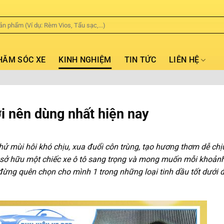
HĂM SÓC XE
KINH NGHIỆM
TIN TỨC
LIÊN HỆ
ơi nên dùng nhất hiện nay
hử mùi hôi khó chịu, xua đuổi côn trùng, tạo hương thơm dễ chị
ang sở hữu một chiếc xe ô tô sang trọng và mong muốn mỗi khoản
ì đừng quên chọn cho mình 1 trong những loại tinh dầu tốt dưới 