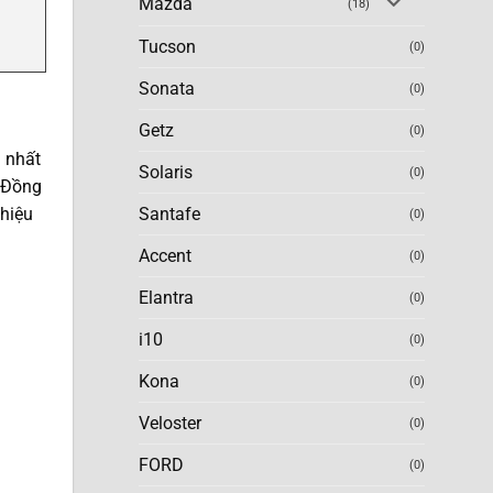
Mazda
(18)
Tucson
(0)
Sonata
(0)
Getz
(0)
u nhất
Solaris
(0)
. Đồng
hiệu
Santafe
(0)
Accent
(0)
Elantra
(0)
i10
(0)
Kona
(0)
Veloster
(0)
FORD
(0)