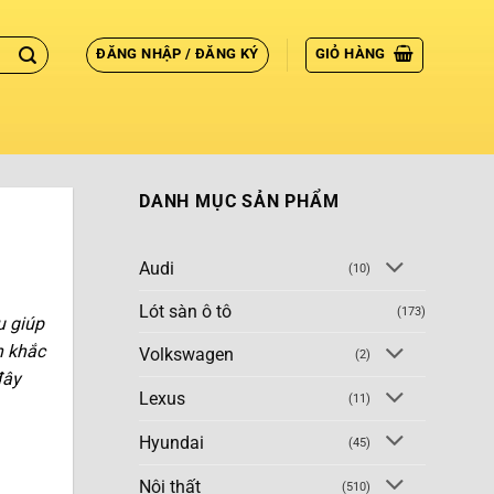
ĐĂNG NHẬP / ĐĂNG KÝ
GIỎ HÀNG
DANH MỤC SẢN PHẨM
Audi
(10)
Lót sàn ô tô
(173)
u giúp
h khắc
Volkswagen
(2)
đây
Lexus
(11)
Hyundai
(45)
Nội thất
(510)