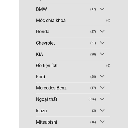
BMW
(17)
Móc chìa khoá
(0)
Honda
(27)
Chevrolet
(21)
KIA
(28)
Đồ tiện ích
(6)
Ford
(20)
Mercedes-Benz
(17)
Ngoại thất
(396)
Isuzu
(3)
Mitsubishi
(16)