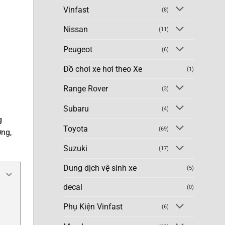
Vinfast
(8)
Nissan
(11)
Peugeot
(6)
Đồ chơi xe hơi theo Xe
(1)
Range Rover
(3)
Subaru
(4)
g
Toyota
(69)
ơng,
Suzuki
(17)
Dung dịch vệ sinh xe
(5)
decal
(0)
Phụ Kiện Vinfast
(6)