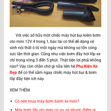
Với việc sở hữu một chiếc máy hút bụi kiêm bơm
oto mini 12V 4 trong 1, bác tài có thể dễ dàng vệ
sinh nội thất ô tô mỗi ngày mà không sợ tốn công
sức lẫn thời gian. Cũng như việc bơm đầy hơi lốp xe
chỉ trong vòng 3 đến 5 phút. Thật tiện lợi phải không
nào? Vậy còn chần chờ gì nữa liên hệ
Phụ Kiện Xe
Đẹp
để có thể sắm ngay chiếc máy hút bụi & bơm
lốp đầy tiện ích này.
XEM THÊM:
Có nên mua máy bơm bánh xe mini?
Máy bơm lốp oto mini có ưu và nhược điểm gì