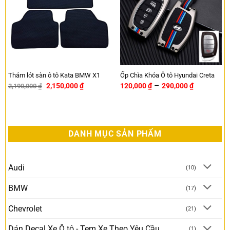
Thảm lót sàn ô tô Kata BMW X1
Ốp Chìa Khóa Ô tô Hyundai Creta
–
2,150,000
₫
120,000
₫
290,000
₫
2,190,000
₫
-2%
DANH MỤC SẢN PHẨM
Audi
(10)
BMW
(17)
Chevrolet
(21)
Dán Decal Xe Ô tô - Tem Xe Theo Yêu Cầu
(1)