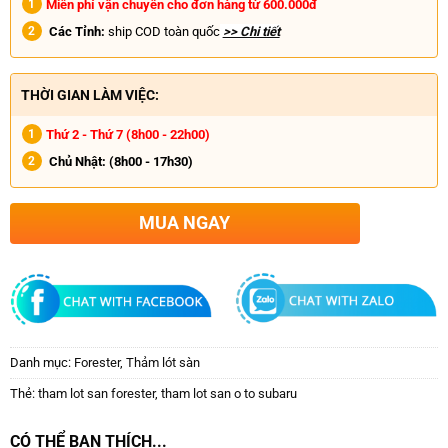
Miễn phí vận chuyển cho đơn hàng từ 600.000đ
Các Tỉnh:
ship COD toàn quốc
>> Chi tiết
THỜI GIAN LÀM VIỆC:
Thứ 2 - Thứ 7 (8h00 - 22h00)
Chủ Nhật:
(8h00 - 17h30)
MUA NGAY
Danh mục:
Forester
,
Thảm lót sàn
Thẻ:
tham lot san forester
,
tham lot san o to subaru
CÓ THỂ BẠN THÍCH...