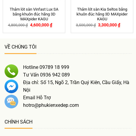
Thảm lót sàn Vinfast Lux SA
Thảm lót sàn Kia Seltos bằng
bằng khuôn đúc hãng 3D
khuôn đúc hãng 3D MAXpider
MAXpider KAGU
KAGU
4,600,000
₫
3,300,000
₫
4,800,000
₫
3,500,000
₫
-4%
-6%
VỀ CHÚNG TÔI
Hotline 09789 18 999
Tư Vấn 0936 942 089
Địa chỉ: Số 15, Ngõ 2, Trần Quý Kiên, Cầu Giấy, Hà
Nội
Email Hỗ Trợ
hotro@phukienxedep.com
CHÍNH SÁCH