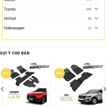
Toyota
(69)
Vinfast
(8)
Volkswagen
(2)
GỢI Ý CHO BẠN
New
New