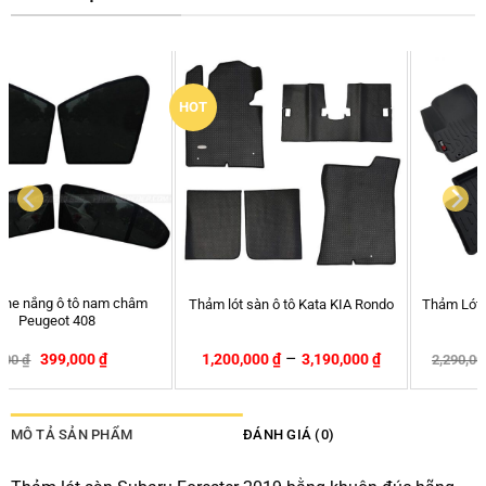
HOT
Thảm lót sàn ô tô Kata KIA Rondo
Thảm Lót Sàn Ô Tô Kardo Mazda3
–
1,200,000
₫
3,190,000
₫
2,190,000
₫
2,290,000
₫
-4%
MÔ TẢ SẢN PHẨM
ĐÁNH GIÁ (0)