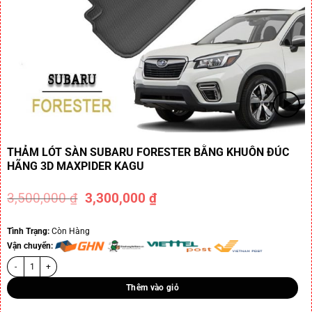
THẢM LÓT SÀN SUBARU FORESTER BẰNG KHUÔN ĐÚC
HÃNG 3D MAXPIDER KAGU
3,500,000
₫
3,300,000
₫
-6%
Tình Trạng:
Còn Hàng
Vận chuyển:
Thêm vào giỏ