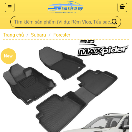
Trang chủ
/
Subaru
/
Forester
New