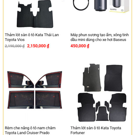
Thảm lót sàn ô tô Kata Thái Lan
Máy phun sương tạo ẩm, xông tinh
Toyota Vios
dầu mini dùng cho xe hơi Baseus
2,150,000
₫
450,000
₫
2,190,000
₫
-2%
Rèm che nắng ô tô nam châm
Thảm lót sàn ô tô Kata Toyota
Toyota Land Cruiser Prado
Fortuner