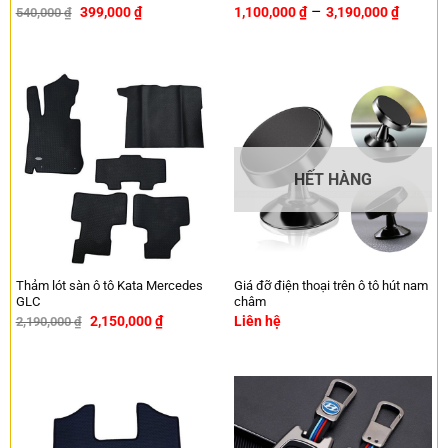
–
399,000
₫
1,100,000
₫
3,190,000
₫
540,000
₫
-26%
HẾT HÀNG
Thảm lót sàn ô tô Kata Mercedes
Giá đỡ điện thoại trên ô tô hút nam
GLC
châm
2,150,000
₫
Liên hệ
2,190,000
₫
-2%