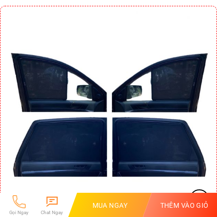
MUA NGAY
THÊM VÀO GIỎ
Gọi Ngay
Chat Ngay