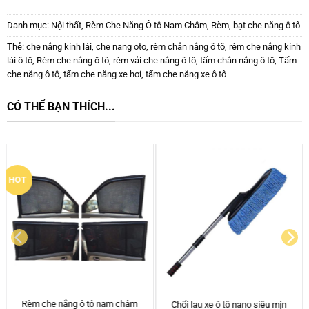
Danh mục:
Nội thất
,
Rèm Che Nắng Ô tô Nam Châm
,
Rèm, bạt che nắng ô tô
Thẻ:
che nắng kính lái
,
che nang oto
,
rèm chắn nắng ô tô
,
rèm che nắng kính
lái ô tô
,
Rèm che nắng ô tô
,
rèm vải che nắng ô tô
,
tấm chắn nắng ô tô
,
Tấm
che nắng ô tô
,
tấm che nắng xe hơi
,
tấm che nắng xe ô tô
CÓ THỂ BẠN THÍCH...
HOT
Bảng ghi số điện thoại GD – Mẫu
Rèm che nắng ô tô nam châm