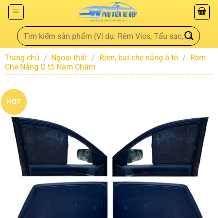
Trang chủ
/
Ngoại thất
/
Rèm, bạt che nắng ô tô
/
Rèm
Che Nắng Ô tô Nam Châm
HOT