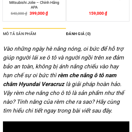
4
Ford Escape chính hãng APA
–
150,000
₫
250,000
₫
399,000
₫
540,000
₫
-26%
MÔ TẢ SẢN PHẨM
ĐÁNH GIÁ (0)
Vào những ngày hè nắng nóng, oi bức để hỗ trợ
giúp người lái xe ô tô và người ngồi trên xe đảm
bảo an toàn, không bị ánh nắng chiếu vào hay
hạn chế sự oi bức thì
rèm che nắng ô tô nam
châm Hyundai Veracruz
là giải pháp hoàn hảo.
Vậy rèm che nắng cho ô tô là sản phẩm như thế
nào? Tính năng của rèm che ra sao? Hãy cùng
tìm hiểu chi tiết ngay trong bài viết sau đây.