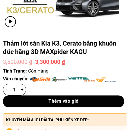
Thảm lót sàn Kia K3, Cerato bằng khuôn
đúc hãng 3D MAXpider KAGU
3,500,000
₫
3,300,000
₫
-6%
Tình Trạng:
Còn Hàng
Vận chuyển:
Thêm vào giỏ
KHUYẾN MÃI & ƯU ĐÃI TẠI PHỤ KIỆN XE ĐẸP: