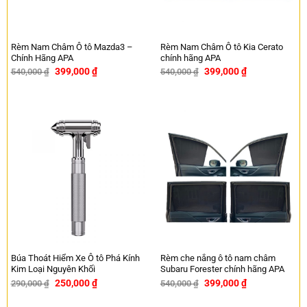
Rèm Nam Châm Ô tô Mazda3 –
Rèm Nam Châm Ô tô Kia Cerato
Chính Hãng APA
chính hãng APA
399,000
₫
399,000
₫
540,000
₫
540,000
₫
-26%
-26%
Búa Thoát Hiểm Xe Ô tô Phá Kính
Rèm che nắng ô tô nam châm
Kim Loại Nguyên Khối
Subaru Forester chính hãng APA
250,000
₫
399,000
₫
290,000
₫
540,000
₫
-14%
-26%