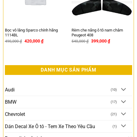
Bọc vô lăng Sparco chính hãng
Rèm che nắng ô tô nam châm
1114BL
Peugeot 408
420,000
₫
399,000
₫
490,000
₫
540,000
₫
-14%
-26%
DANH MỤC SẢN PHẨM
Audi
(10)
BMW
(17)
Chevrolet
(21)
Dán Decal Xe Ô tô - Tem Xe Theo Yêu Cầu
(1)