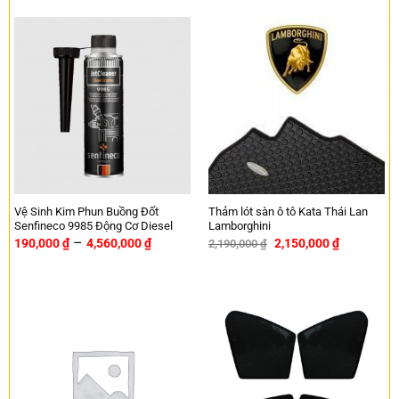
Vệ Sinh Kim Phun Buồng Đốt
Thảm lót sàn ô tô Kata Thái Lan
Senfineco 9985 Động Cơ Diesel
Lamborghini
–
190,000
₫
4,560,000
₫
2,150,000
₫
2,190,000
₫
-2%