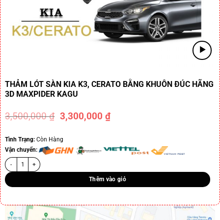
THẢM LÓT SÀN KIA K3, CERATO BẰNG KHUÔN ĐÚC HÃNG
3D MAXPIDER KAGU
3,500,000
₫
3,300,000
₫
-6%
Tình Trạng:
Còn Hàng
Vận chuyển:
Thêm vào giỏ