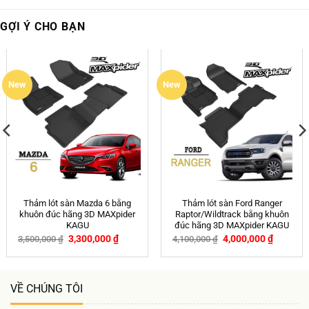
GỢI Ý CHO BẠN
New
New
Thảm lót sàn Mazda 6 bằng
Thảm lót sàn Ford Ranger
khuôn đúc hãng 3D MAXpider
Raptor/Wildtrack bằng khuôn
KAGU
đúc hãng 3D MAXpider KAGU
3,300,000
₫
4,000,000
₫
3,500,000
₫
4,100,000
₫
-6%
-2%
VỀ CHÚNG TÔI