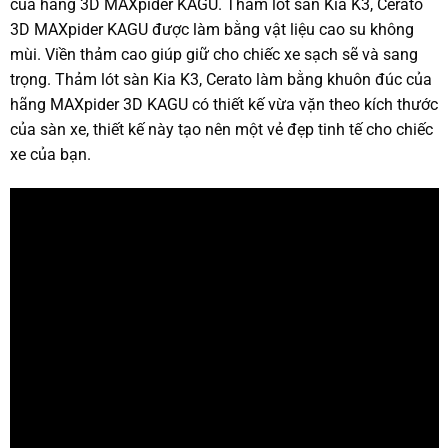
của hãng 3D MAXpider KAGU. Thảm lót sàn Kia K3, Cerato
3D MAXpider KAGU được làm bằng vật liệu cao su không
mùi. Viền thảm cao giúp giữ cho chiếc xe sạch sẽ và sang
trọng. Thảm lót sàn Kia K3, Cerato làm bằng khuôn đúc của
hãng MAXpider 3D KAGU có thiết kế vừa vặn theo kích thước
của sàn xe, thiết kế này tạo nên một vẻ đẹp tinh tế cho chiếc
xe của bạn.