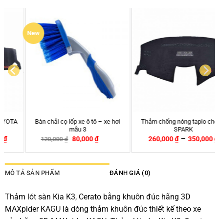
New
Bàn chải cọ lốp xe ô tô – xe hơi
Thảm chống nóng taplo cho xe
mẫu 3
SPARK
–
80,000
₫
260,000
₫
350,000
₫
120,000
₫
-33%
MÔ TẢ SẢN PHẨM
ĐÁNH GIÁ (0)
Thảm lót sàn Kia K3, Cerato bằng khuôn đúc hãng 3D
MAXpider KAGU là dòng thảm khuôn đúc thiết kế theo xe