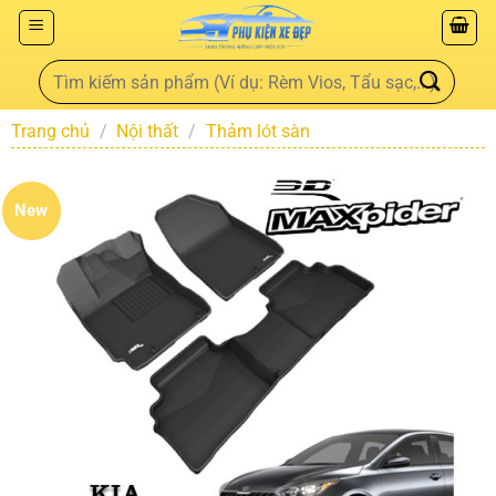
Trang chủ
/
Nội thất
/
Thảm lót sàn
New