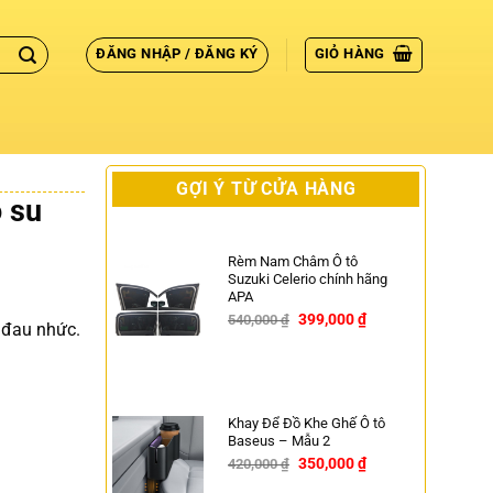
ĐĂNG NHẬP / ĐĂNG KÝ
GIỎ HÀNG
GỢI Ý TỪ CỬA HÀNG
o su
Rèm Nam Châm Ô tô
Suzuki Celerio chính hãng
APA
399,000
₫
540,000
₫
 đau nhức.
-26%
Khay Để Đồ Khe Ghế Ô tô
Baseus – Mẫu 2
350,000
₫
420,000
₫
-17%