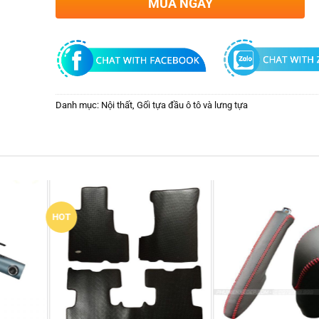
MUA NGAY
Danh mục:
Nội thất
,
Gối tựa đầu ô tô và lưng tựa
New
HOT