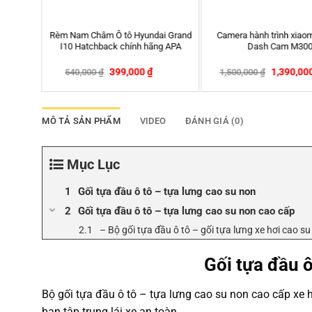
Rèm che nắng ô tô theo xe Lexus
Thảm lót sàn BMW G30 
da Accord
IS250
2017-2021 bằng khuôn đ
MAXpider KAG
00
₫
399,000
₫
4,200,0
540,000
₫
4,350,000
₫
-26%
MÔ TẢ SẢN PHẨM
VIDEO
ĐÁNH GIÁ (0)
Mục Lục
Gối tựa đầu ô tô – tựa lưng cao su non
Gối tựa đầu ô tô – tựa lưng cao su non cao cấp
– Bộ gối tựa đầu ô tô – gối tựa lưng xe hơi cao 
Gối tựa đầu ô
Bộ gối tựa đầu ô tô – tựa lưng cao su non cao cấp xe
bạn tập trung lái xe an toàn.