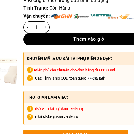
– Không bị mủn trong quá trình sử dụng
Tình Trạng:
Còn Hàng
Vận chuyển:
Thêm vào giỏ
KHUYẾN MÃI & ƯU ĐÃI TẠI PHỤ KIỆN XE ĐẸP:
Miễn phí vận chuyển cho đơn hàng từ 600.000đ
Các Tỉnh:
ship COD toàn quốc
>> Chi tiết
THỜI GIAN LÀM VIỆC:
Thứ 2 - Thứ 7 (8h00 - 22h00)
Chủ Nhật:
(8h00 - 17h30)