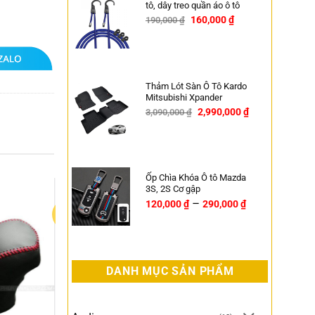
tô, dây treo quần áo ô tô
160,000
₫
190,000
₫
-16%
Thảm Lót Sàn Ô Tô Kardo
Mitsubishi Xpander
2,990,000
₫
3,090,000
₫
-3%
Ốp Chìa Khóa Ô tô Mazda
3S, 2S Cơ gập
–
120,000
₫
290,000
₫
DANH MỤC SẢN PHẨM