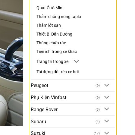
Quạt Ô tô Mini
Thảm chống nóng taplo
Thảm lót sàn
Thiết Bị Dẫn Đường
Thùng chứa rác
Tiện ích trong xe khác
Trang trí trong xe
Túi đựng đồ trên xe hơi
Peugeot
(6)
Phụ Kiện Vinfast
(6)
Range Rover
(3)
Subaru
(4)
Suzuki
(17)