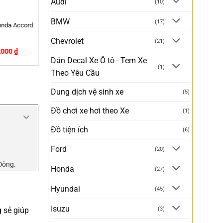
Audi
(10)
BMW
(17)
ta Thái Lan
s
Chevrolet
(21)
150,000
₫
Dán Decal Xe Ô tô - Tem Xe
(1)
Theo Yêu Cầu
Dung dịch vệ sinh xe
(5)
Đồ chơi xe hơi theo Xe
(1)
Đồ tiện ích
(6)
Ford
(20)
 Đông.
Honda
(27)
Hyundai
(45)
Isuzu
(3)
 sẻ giúp