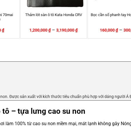
5 Series
Chổi rửa xe ô tô cán dài chuyên
Thảm lót sàn ô tô Ka
úc hãng 3D
dụng (100cm) Đầu Xám
Toyota Alti
U
–
–
00
₫
80,000
₫
130,000
₫
1,400,000
₫
2,
-3%
su non. Được sản xuất với kích thước tiêu chuẩn phù hợp với dáng người Á
 tô – tựa lưng cao su non
 hơi làm 100% từ cao su non mềm mại, mát lạnh không gây Nóng