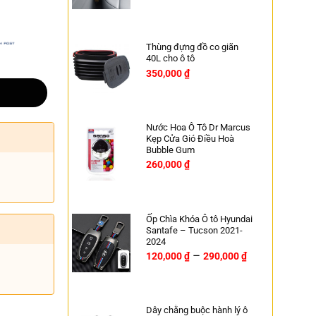
Thùng đựng đồ co giãn
40L cho ô tô
350,000
₫
Nước Hoa Ô Tô Dr Marcus
Kẹp Cửa Gió Điều Hoà
Bubble Gum
260,000
₫
Ốp Chìa Khóa Ô tô Hyundai
Santafe – Tucson 2021-
2024
–
120,000
₫
290,000
₫
Dây chằng buộc hành lý ô