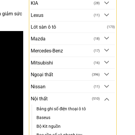
KIA
(28)
àm giảm sức
Lexus
(11)
Lót sàn ô tô
(173)
Mazda
(18)
Mercedes-Benz
(17)
Mitsubishi
(16)
Ngoại thất
(396)
Nissan
(11)
Nội thất
(510)
Bảng ghi số điện thoại ô tô
Baseus
Bộ Kit nguồn