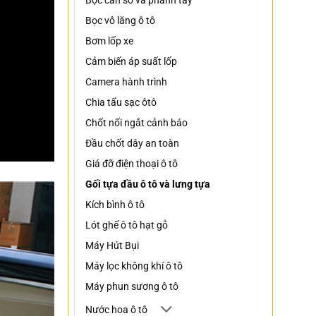
Bọc cần số và phanh tay
Bọc vô lăng ô tô
Bơm lốp xe
Cảm biến áp suất lốp
Camera hành trình
Chia tẩu sạc ôtô
Chốt nối ngắt cảnh báo
Đầu chốt dây an toàn
Giá đỡ điện thoại ô tô
Gối tựa đầu ô tô và lưng tựa
Kích bình ô tô
Lót ghế ô tô hạt gỗ
Máy Hút Bụi
Máy lọc không khí ô tô
Máy phun sương ô tô
Nước hoa ô tô