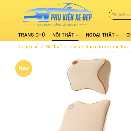
TRANG CHỦ
NỘI THẤT
NGOẠI THẤT
C
Trang chủ
/
Nội thất
/
Gối tựa đầu ô tô và lưng tựa
New