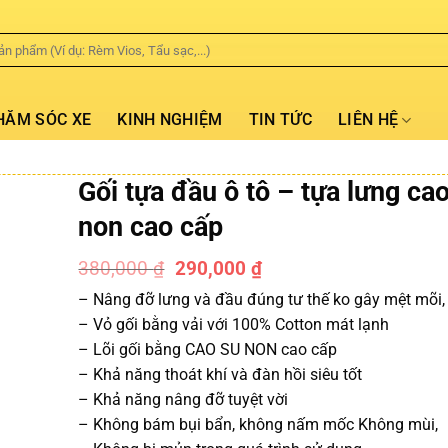
HĂM SÓC XE
KINH NGHIỆM
TIN TỨC
LIÊN HỆ
Gối tựa đầu ô tô – tựa lưng ca
non cao cấp
380,000
₫
290,000
₫
-24%
– Nâng đỡ lưng và đầu đúng tư thế ko gây mệt mõi,
– Vỏ gối bằng vải với 100% Cotton mát lạnh
– Lõi gối bằng CAO SU NON cao cấp
– Khả năng thoát khí và đàn hồi siêu tốt
– Khả năng nâng đỡ tuyệt vời
– Không bám bụi bẩn, không nấm mốc Không mùi,