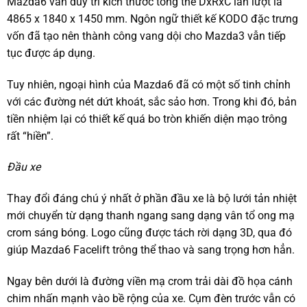
Mazda6 vẫn duy trì kích thước tổng thể DxRxC lần lượt là
4865 x 1840 x 1450 mm. Ngôn ngữ thiết kế KODO đặc trưng
vốn đã tạo nên thành công vang dội cho Mazda3 vẫn tiếp
tục được áp dụng.
Tuy nhiên, ngoại hình của Mazda6 đã có một số tinh chỉnh
với các đường nét dứt khoát, sắc sảo hơn. Trong khi đó, bản
tiền nhiệm lại có thiết kế quá bo tròn khiến diện mạo trông
rất “hiền”.
Đầu xe
Thay đổi đáng chú ý nhất ở phần đầu xe là bộ lưới tản nhiệt
mới chuyển từ dạng thanh ngang sang dạng vân tổ ong mạ
crom sáng bóng. Logo cũng được tách rời dạng 3D, qua đó
giúp Mazda6 Facelift trông thể thao và sang trọng hơn hẳn.
Ngay bên dưới là đường viền mạ crom trải dài đồ họa cánh
chim nhấn mạnh vào bề rộng của xe. Cụm đèn trước vẫn có