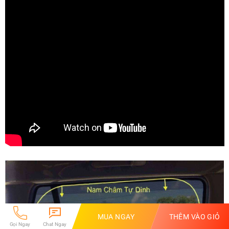
MUA NGAY
THÊM VÀO GIỎ
Gọi Ngay
Chat Ngay