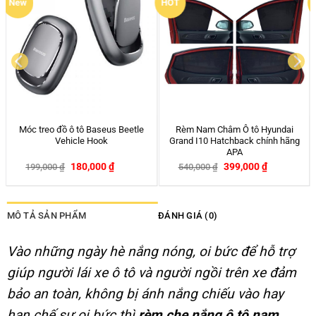
HOT
Rèm che nắng ô tô nam châm
Bộ Kit nguồn 70mai đấu điện
FORD RANGER chính hãng APA
24/24 cho camera hành trình
399,000
₫
450,000
₫
540,000
₫
-26%
MÔ TẢ SẢN PHẨM
ĐÁNH GIÁ (0)
Vào những ngày hè nắng nóng, oi bức để hỗ trợ
giúp người lái xe ô tô và người ngồi trên xe đảm
bảo an toàn, không bị ánh nắng chiếu vào hay
hạn chế sự oi bức thì
rèm che nắng ô tô nam