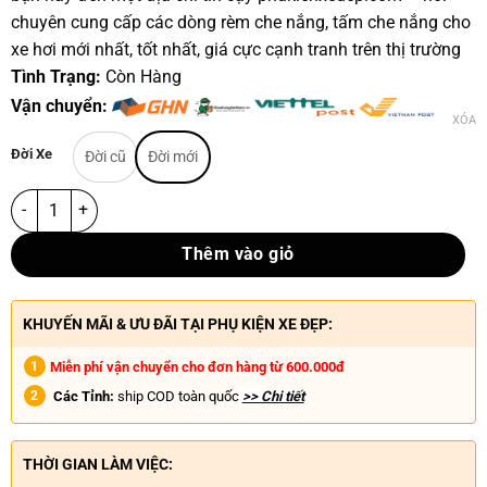
chuyên cung cấp các dòng rèm che nắng, tấm che nắng cho
xe hơi mới nhất, tốt nhất, giá cực cạnh tranh trên thị trường
Tình Trạng:
Còn Hàng
Vận chuyển:
XÓA
Đời Xe
Đời cũ
Đời mới
Thêm vào giỏ
KHUYẾN MÃI & ƯU ĐÃI TẠI PHỤ KIỆN XE ĐẸP:
Miễn phí vận chuyển cho đơn hàng từ 600.000đ
Các Tỉnh:
ship COD toàn quốc
>> Chi tiết
THỜI GIAN LÀM VIỆC: