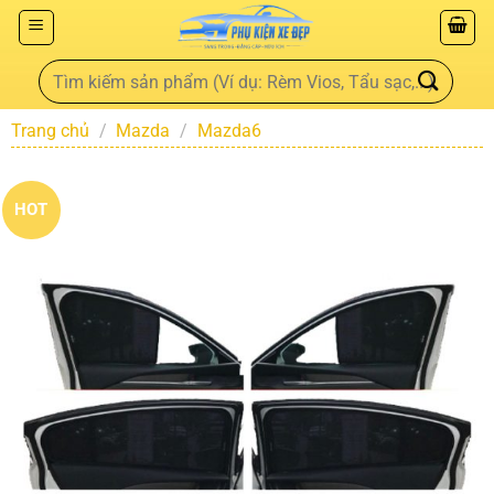
Trang chủ
/
Mazda
/
Mazda6
HOT