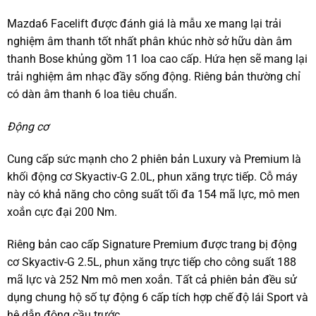
Mazda6 Facelift được đánh giá là mẫu xe mang lại trải
nghiệm âm thanh tốt nhất phân khúc nhờ sở hữu dàn âm
thanh Bose khủng gồm 11 loa cao cấp. Hứa hẹn sẽ mang lại
trải nghiệm âm nhạc đầy sống động. Riêng bản thường chỉ
có dàn âm thanh 6 loa tiêu chuẩn.
Động cơ
Cung cấp sức mạnh cho 2 phiên bản Luxury và Premium là
khối động cơ Skyactiv-G 2.0L, phun xăng trực tiếp. Cỗ máy
này có khả năng cho công suất tối đa 154 mã lực, mô men
xoắn cực đại 200 Nm.
Riêng bản cao cấp Signature Premium được trang bị động
cơ Skyactiv-G 2.5L, phun xăng trực tiếp cho công suất 188
mã lực và 252 Nm mô men xoắn. Tất cả phiên bản đều sử
dụng chung hộ số tự động 6 cấp tích hợp chế độ lái Sport và
hệ dẫn động cầu trước.