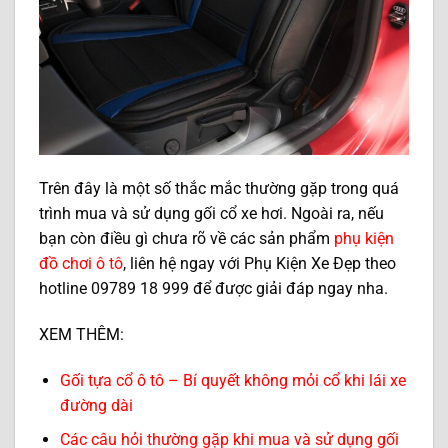
Trên đây là một số thắc mắc thường gặp trong quá
trình mua và sử dụng gối cổ xe hơi. Ngoài ra, nếu
bạn còn điều gì chưa rõ về các sản phẩm
phụ kiện
đồ chơi ô tô
, liên hệ ngay với Phụ Kiện Xe Đẹp theo
hotline 09789 18 999 để được giải đáp ngay nha.
XEM THÊM:
Gối tựa cổ ô tô – Bí quyết không mỏi cổ khi lái xe
đường dài
Các câu hỏi thường gặp khi mua và sử dụng gối