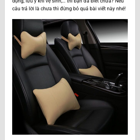
dụng, lưu ý khi vệ sinh,… thì bạn đã biết chưa? Nếu
câu trả lời là chưa thì đừng bỏ quả bài viết này nhé!