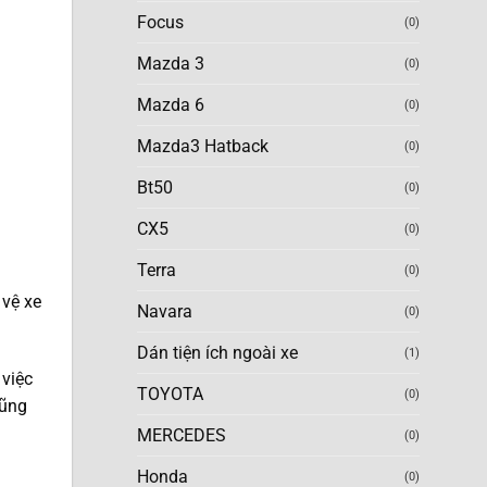
Focus
(0)
Mazda 3
(0)
Mazda 6
(0)
Mazda3 Hatback
(0)
Bt50
(0)
CX5
(0)
Terra
(0)
 vệ xe
Navara
(0)
Dán tiện ích ngoài xe
(1)
 việc
TOYOTA
(0)
cũng
MERCEDES
(0)
Honda
(0)