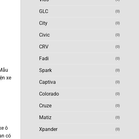
GLC
(0)
City
(0)
Civic
(0)
CRV
(0)
Fadi
(0)
 Mẫu
Spark
(0)
ện xe
Captiva
(0)
Colorado
(0)
Cruze
(0)
Matiz
(0)
xe ô
Xpander
(0)
an có