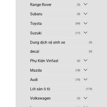
Range Rover
(3)
Subaru
(4)
Toyota
(69)
Suzuki
(17)
Dung dịch vệ sinh xe
(5)
decal
(0)
Phụ Kiện Vinfast
(6)
Mazda
(18)
Audi
(10)
Lót sàn ô tô
(173)
Volkswagen
(2)