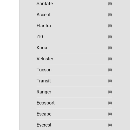
Santafe
(0)
Accent
(0)
Elantra
(0)
i10
(0)
Kona
(0)
Veloster
(0)
Tucson
(0)
Transit
(0)
Ranger
(0)
Ecosport
(0)
Escape
(0)
Everest
(0)