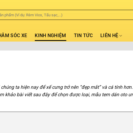
HĂM SÓC XE
KINH NGHIỆM
TIN TỨC
LIÊN HỆ
 chúng ta hiện nay để xế cưng trở nên “đẹp mắt” và cá tính hơn
m khảo bài viết sau đây để chọn được loại, mẫu tem dán oto ư