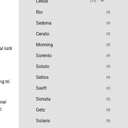
Lexus
(11)
Rio
(0)
Sedona
(0)
Cerato
(0)
Morning
(0)
al lưới
Sorento
(0)
Soluto
(0)
Seltos
(0)
g trí.
Swift
(0)
Sonata
(0)
oại
c
Getz
(0)
Solaris
(0)