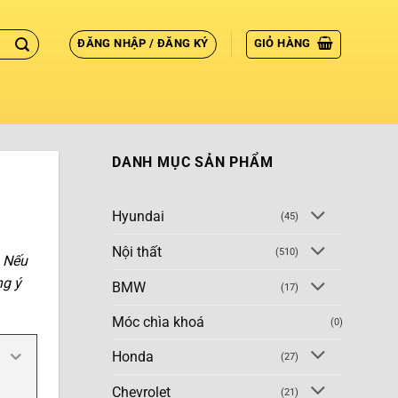
ĐĂNG NHẬP / ĐĂNG KÝ
GIỎ HÀNG
DANH MỤC SẢN PHẨM
Hyundai
(45)
Nội thất
(510)
. Nếu
ng ý
BMW
(17)
Móc chìa khoá
(0)
Honda
(27)
Chevrolet
(21)