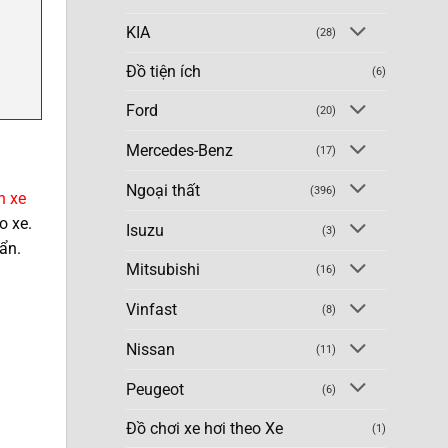
KIA
(28)
Đồ tiện ích
(6)
Ford
(20)
Mercedes-Benz
(17)
Ngoại thất
(396)
n xe
o xe.
Isuzu
(3)
ẩn.
Mitsubishi
(16)
Vinfast
(8)
Nissan
(11)
Peugeot
(6)
Đồ chơi xe hơi theo Xe
(1)