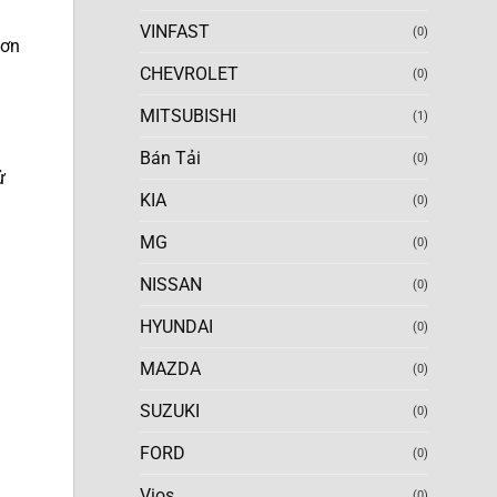
VINFAST
(0)
sơn
CHEVROLET
(0)
MITSUBISHI
(1)
Bán Tải
(0)
ử
KIA
(0)
MG
(0)
NISSAN
(0)
HYUNDAI
(0)
MAZDA
(0)
SUZUKI
(0)
FORD
(0)
Vios
(0)