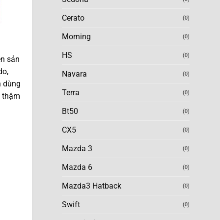
Cerato
(0)
Morning
(0)
HS
(0)
ên sản
do,
Navara
(0)
n dùng
Terra
(0)
, thậm
Bt50
(0)
CX5
(0)
Mazda 3
(0)
Mazda 6
(0)
Mazda3 Hatback
(0)
Swift
(0)