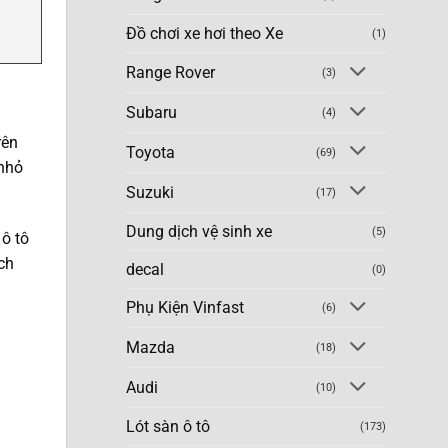
Đồ chơi xe hơi theo Xe
(1)
Range Rover
(3)
Subaru
(4)
rên
Toyota
(69)
 nhỏ
Suzuki
(17)
Dung dịch vệ sinh xe
(5)
ô tô
ch
decal
(0)
Phụ Kiện Vinfast
(6)
Mazda
(18)
Audi
(10)
Lót sàn ô tô
(173)