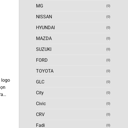
MG
(0)
NISSAN
(0)
HYUNDAI
(0)
MAZDA
(0)
SUZUKI
(0)
FORD
(0)
TOYOTA
(0)
 logo
GLC
(0)
họn
City
(0)
lửa…
Civic
(0)
CRV
(0)
Fadi
(0)