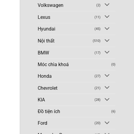
Volkswagen
(2)
Lexus
(11)
Hyundai
(45)
Nội thất
(510)
BMW
(17)
Móc chìa khoá
(0)
Honda
(27)
Chevrolet
(21)
KIA
(28)
Đồ tiện ích
(6)
Ford
(20)