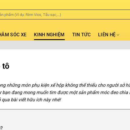
HĂM SÓC XE
KINH NGHIỆM
TIN TỨC
LIÊN HỆ
 tô
rong những món phụ kiện xế hộp không thể thiếu cho người sở h
như bạn đang mong muốn tìm được một sản phẩm móc đeo chìa
 qua bài viết hữu ích này nhé!
ì?