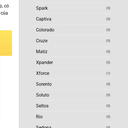
p, có
Spark
(0)
 của
Captiva
(0)
Colorado
(0)
Cruze
(0)
Matiz
(0)
Xpander
(0)
Xforce
(1)
Sorento
(0)
Soluto
(0)
Seltos
(0)
Rio
(0)
Sedona
(0)