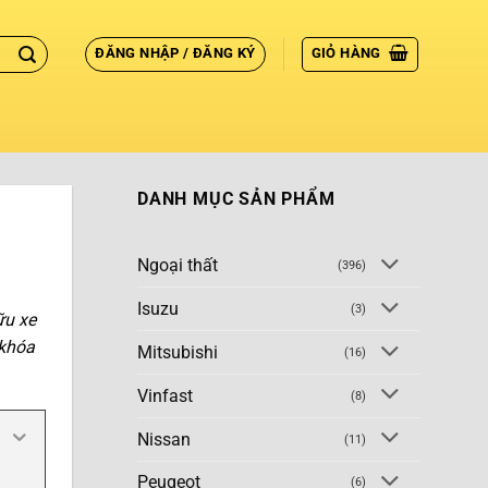
ĐĂNG NHẬP / ĐĂNG KÝ
GIỎ HÀNG
DANH MỤC SẢN PHẨM
Ngoại thất
(396)
Isuzu
(3)
ữu xe
 khóa
Mitsubishi
(16)
Vinfast
(8)
Nissan
(11)
Peugeot
(6)