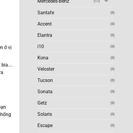
Mercedes-Benz
(17)
Santafe
(0)
Accent
(0)
Elantra
(0)
i10
n ở vị
(0)
Kona
(0)
 bia….
Veloster
(0)
ra
Tucson
(0)
Sonata
(0)
Getz
(0)
bạn
Solaris
 chống
(0)
Escape
(0)