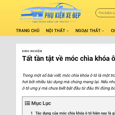
TRANG CHỦ
NỘI THẤT
NGOẠI THẤT
C
KINH NGHIỆM
Tất tần tật về móc chìa khóa ô
Trong một số bài viết,
móc chìa khóa ô tô là một t
hơi bởi nhiều tác dụng mà chúng mang lại. Nếu 
ô tô ưng ý mà chưa biết bắt đầu từ đâu thì đừng bỏ
Mục Lục
Tác dụng của móc chìa khóa ô tô hiện nay là g