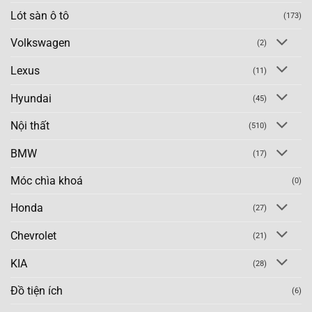
Lót sàn ô tô
(173)
Volkswagen
(2)
Lexus
(11)
Hyundai
(45)
Nội thất
(510)
BMW
(17)
Móc chìa khoá
(0)
Honda
(27)
Chevrolet
(21)
KIA
(28)
Đồ tiện ích
(6)