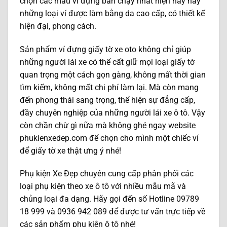
chọn các mẫu ví đựng bán chạy nhất hiện nay hay
những loại ví được làm bằng da cao cấp, có thiết kế
hiện đại, phong cách.
Sản phẩm ví đựng giấy tờ xe oto không chỉ giúp
những người lái xe có thể cất giữ mọi loại giấy tờ
quan trọng một cách gọn gàng, không mất thời gian
tìm kiếm, không mất chi phí làm lại. Mà còn mang
đến phong thái sang trọng, thể hiện sự đẳng cấp,
đầy chuyên nghiệp của những người lái xe ô tô. Vậy
còn chần chừ gì nữa mà không ghé ngay website
phukienxedep.com
để chọn cho mình một chiếc ví
để giấy tờ xe thật ưng ý nhé!
Phụ kiện Xe Đẹp chuyên cung cấp phân phối các
loại phụ kiện theo xe ô tô với nhiều mẫu mã và
chủng loại đa dạng. Hãy gọi đến số Hotline 09789
18 999 và 0936 942 089 để được tư vấn trực tiếp về
các sản phẩm phụ kiện ô tô nhé!