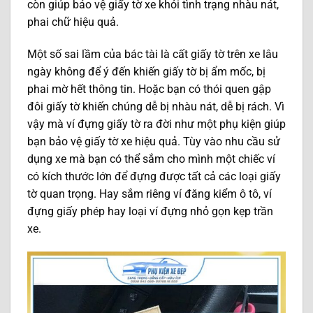
còn giúp bảo vệ giấy tờ xe khỏi tình trạng nhàu nát,
phai chữ hiệu quả.
Một số sai lầm của bác tài là cất giấy tờ trên xe lâu
ngày không để ý đến khiến giấy tờ bị ẩm mốc, bị
phai mờ hết thông tin. Hoặc bạn có thói quen gập
đôi giấy tờ khiến chúng dễ bị nhàu nát, dễ bị rách. Vì
vậy mà ví đựng giấy tờ ra đời như một phụ kiện giúp
bạn bảo vệ giấy tờ xe hiệu quả. Tùy vào nhu cầu sử
dụng xe mà bạn có thể sắm cho mình một chiếc ví
có kích thước lớn để đựng được tất cả các loại giấy
tờ quan trọng. Hay sắm riêng ví đăng kiểm ô tô, ví
đựng giấy phép hay loại ví đựng nhỏ gọn kẹp trần
xe.