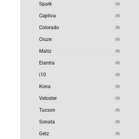
Spark
(0)
Captiva
(0)
Colorado
(0)
Cruze
(0)
Matiz
(0)
Elantra
(0)
i10
(0)
Kona
(0)
Veloster
(0)
Tucson
(0)
Sonata
(0)
Getz
(0)