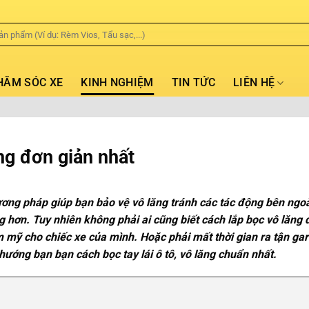
HĂM SÓC XE
KINH NGHIỆM
TIN TỨC
LIÊN HỆ
ng đơn giản nhất
phương pháp giúp bạn bảo vệ vô lăng tránh các tác động bên ngo
ọng hơn. Tuy nhiên không phải ai cũng biết cách lắp bọc vô lăng
m mỹ cho chiếc xe của mình. Hoặc phải mất thời gian ra tận gar
 hướng bạn bạn cách bọc tay lái ô tô, vô lăng chuẩn nhất.