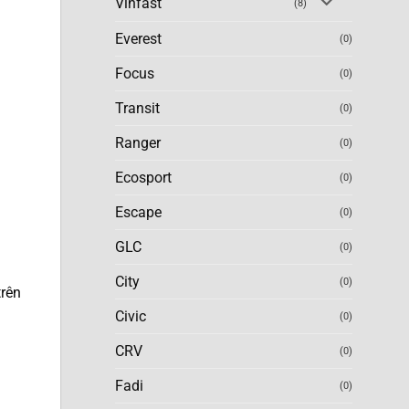
Vinfast
(8)
Everest
(0)
Focus
(0)
Transit
(0)
Ranger
(0)
Ecosport
(0)
Escape
(0)
GLC
(0)
City
(0)
trên
Civic
(0)
CRV
(0)
Fadi
(0)