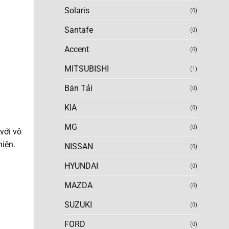
Solaris
(0)
Santafe
(0)
Accent
(0)
MITSUBISHI
(1)
Bán Tải
(0)
KIA
(0)
MG
(0)
 với vô
hiện.
NISSAN
(0)
HYUNDAI
(0)
MAZDA
(0)
SUZUKI
(0)
FORD
(0)