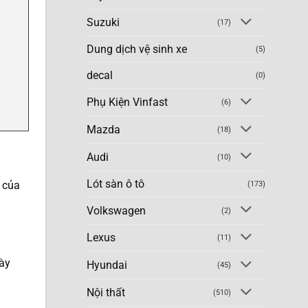
Suzuki
(17)
Dung dịch vệ sinh xe
(5)
decal
(0)
Phụ Kiện Vinfast
(6)
Mazda
(18)
Audi
(10)
Lót sàn ô tô
i của
(173)
Volkswagen
(2)
Lexus
(11)
gày
Hyundai
(45)
Nội thất
(510)