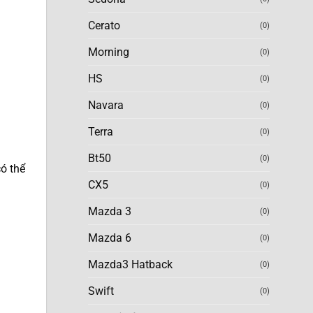
Cerato
(0)
Morning
(0)
HS
(0)
Navara
(0)
Terra
(0)
Bt50
(0)
có thể
CX5
(0)
Mazda 3
(0)
Mazda 6
(0)
Mazda3 Hatback
(0)
Swift
(0)