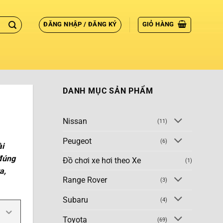
ĐĂNG NHẬP / ĐĂNG KÝ
GIỎ HÀNG
DANH MỤC SẢN PHẨM
Nissan
(11)
Peugeot
(6)
ài
 đúng
Đồ chơi xe hơi theo Xe
(1)
a,
Range Rover
(3)
Subaru
(4)
Toyota
(69)