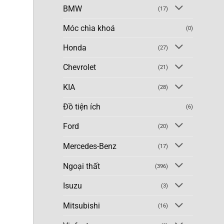
BMW
(17)
Móc chìa khoá
(0)
Honda
(27)
Chevrolet
(21)
KIA
(28)
Đồ tiện ích
(6)
Ford
(20)
Mercedes-Benz
(17)
Ngoại thất
(396)
Isuzu
(3)
Mitsubishi
(16)