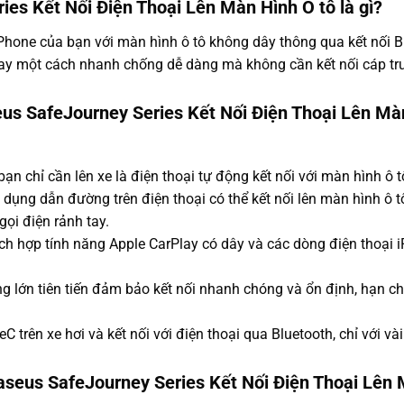
es Kết Nối Điện Thoại Lên Màn Hình Ô tô là gì?
 iPhone của bạn với màn hình ô tô không dây thông qua kết nối 
lay một cách nhanh chống dễ dàng mà không cần kết nối cáp tr
eus SafeJourney Series Kết Nối Điện Thoại Lên Mà
ạn chỉ cần lên xe là điện thoại tự động kết nối với màn hình ô t
 dụng dẫn đường trên điện thoại có thể kết nối lên màn hình ô 
gọi điện rảnh tay.
ích hợp tính năng Apple CarPlay có dây và các dòng điện thoại 
g lớn tiên tiến đảm bảo kết nối nhanh chóng và ổn định, hạn ch
trên xe hơi và kết nối với điện thoại qua Bluetooth, chỉ với vài
aseus SafeJourney Series Kết Nối Điện Thoại Lên