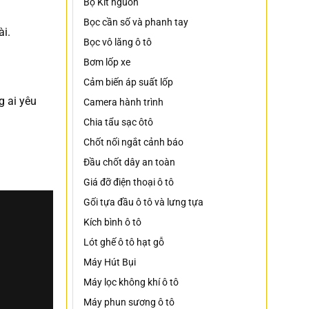
Bộ Kit nguồn
Bọc cần số và phanh tay
ài.
Bọc vô lăng ô tô
Bơm lốp xe
Cảm biến áp suất lốp
g ai yêu
Camera hành trình
Chia tẩu sạc ôtô
Chốt nối ngắt cảnh báo
Đầu chốt dây an toàn
Giá đỡ điện thoại ô tô
Gối tựa đầu ô tô và lưng tựa
Kích bình ô tô
Lót ghế ô tô hạt gỗ
Máy Hút Bụi
Máy lọc không khí ô tô
Máy phun sương ô tô