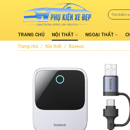
TRANG CHỦ
NỘI THẤT
NGOẠI THẤT
C
Trang chủ
/
Nội thất
/
Baseus