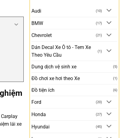
Audi
(10)
BMW
(17)
Chevrolet
(21)
Dán Decal Xe Ô tô - Tem Xe
(1)
Theo Yêu Cầu
Dung dịch vệ sinh xe
(5)
Đồ chơi xe hơi theo Xe
(1)
Đồ tiện ích
(6)
 Nghiệm
Ford
(20)
Honda
(27)
 Carplay
iệm lái xe
Hyundai
(45)