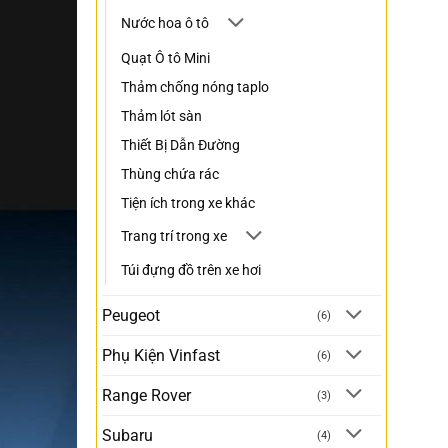
Nước hoa ô tô
Quạt Ô tô Mini
Thảm chống nóng taplo
Thảm lót sàn
Thiết Bị Dẫn Đường
Thùng chứa rác
Tiện ích trong xe khác
Trang trí trong xe
Túi đựng đồ trên xe hơi
Peugeot
(6)
Phụ Kiện Vinfast
(6)
Range Rover
(3)
Subaru
(4)