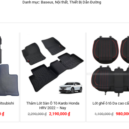
Danh mục:
Baseus
,
Nội thất
,
Thiết Bị Dẫn Đường
New
Gối tựa lưng
ăng Sparco 1113GR
Dây kéo cứu hộ ô tô
420,000
₫
500,000
₫
-14%