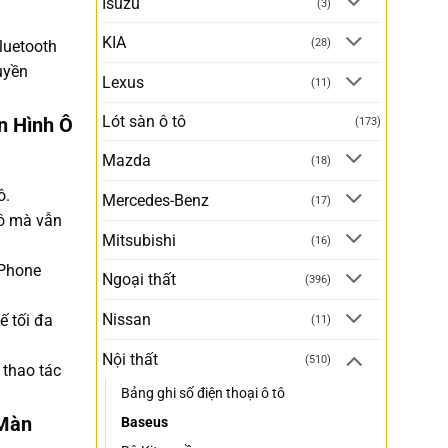
Isuzu
(3)
KIA
(28)
Bluetooth
uyền
Lexus
(11)
Lót sàn ô tô
n Hình Ô
(173)
Mazda
(18)
ô.
Mercedes-Benz
(17)
tô mà vẫn
Mitsubishi
(16)
iPhone
Ngoại thất
(396)
Nissan
ế tối đa
(11)
Nội thất
(510)
 thao tác
Bảng ghi số điện thoại ô tô
 Màn
Baseus