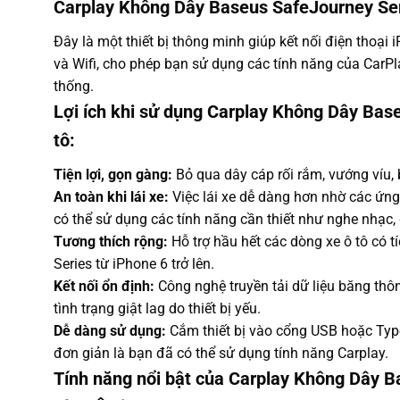
Carplay Không Dây Baseus SafeJourney Seri
Đây là một thiết bị thông minh giúp kết nối điện thoại
và Wifi, cho phép bạn sử dụng các tính năng của CarP
thống.
Lợi ích khi sử dụng Carplay Không Dây Bas
tô:
Tiện lợi, gọn gàng:
Bỏ qua dây cáp rối rắm, vướng víu, b
An toàn khi lái xe:
Việc lái xe dễ dàng hơn nhờ các ứng
có thể sử dụng các tính năng cần thiết như nghe nhạc, 
Tương thích rộng:
Hỗ trợ hầu hết các dòng xe ô tô có t
Series từ iPhone 6 trở lên.
Kết nối ổn định:
Công nghệ truyền tải dữ liệu băng thôn
tình trạng giật lag do thiết bị yếu.
Dễ dàng sử dụng:
Cắm thiết bị vào cổng USB hoặc TypeC 
đơn giản là bạn đã có thể sử dụng tính năng Carplay.
Tính năng nổi bật của Carplay Không Dây B