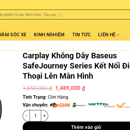
HĂM SÓC XE
KINH NGHIỆM
TIN TỨC
LIÊN HỆ
Carplay Không Dây Baseus
SafeJourney Series Kết Nối Đ
Thoại Lên Màn Hình
1,650,000
₫
1,489,000
₫
-10%
Tình Trạng:
Còn Hàng
Vận chuyển:
Thêm vào giỏ