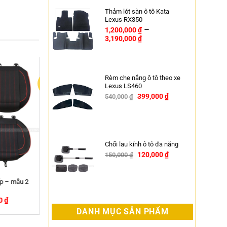
Thảm lót sàn ô tô Kata
Lexus RX350
–
1,200,000
₫
3,190,000
₫
Rèm che nắng ô tô theo xe
Lexus LS460
399,000
₫
540,000
₫
-26%
Chổi lau kính ô tô đa năng
120,000
₫
150,000
₫
-20%
 ô tô Sparco Chính Hãng
Italy
750,000
₫
DANH MỤC SẢN PHẨM