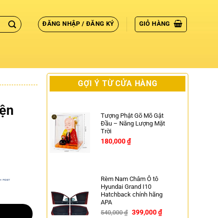
ĐĂNG NHẬP / ĐĂNG KÝ
GIỎ HÀNG
GỢI Ý TỪ CỬA HÀNG
iện
Tượng Phật Gõ Mõ Gật
Đầu – Năng Lượng Mặt
Trời
180,000
₫
Rèm Nam Châm Ô tô
Hyundai Grand I10
Hatchback chính hãng
APA
399,000
₫
540,000
₫