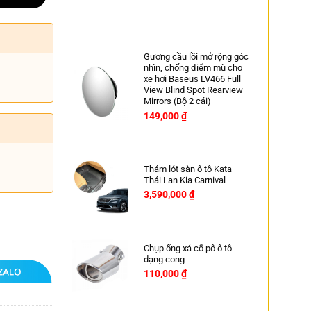
-26%
Gương cầu lồi mở rộng góc
nhìn, chống điểm mù cho
xe hơi Baseus LV466 Full
View Blind Spot Rearview
Mirrors (Bộ 2 cái)
149,000
₫
Thảm lót sàn ô tô Kata
Thái Lan Kia Carnival
3,590,000
₫
Chụp ống xả cổ pô ô tô
dạng cong
110,000
₫