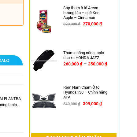
Sáp thơm ô tô Areon
hương táo – quế Ken
Apple – Cinnamon
270,000
₫
320,000
₫
-16%
Thảm chống nóng taplo
cho xe HONDA JAZZ
–
260,000
₫
350,000
₫
Rèm Nam Châm Ô tô
Hyundai i30 – Chính hãng
APA
DAI ELANTRA
,
399,000
₫
540,000
₫
nóng taplo
,
-26%