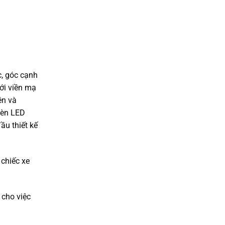
c, góc cạnh
với viền mạ
ên và
đèn LED
ầu thiết kế
 chiếc xe
 cho việc