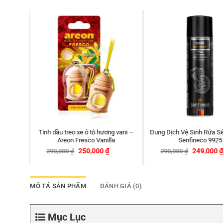
HOT
HOT
n Xe Máy
Thảm lót sàn ô tô Kata Thái Lan
Thảm lót sàn ô tô Kata
Toyota Wigo
2,150,000
₫
2,150,0
2,190,000
₫
2,190,000
₫
-14%
-2%
MÔ TẢ SẢN PHẨM
ĐÁNH GIÁ (0)
Mục Lục