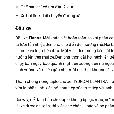
Ghế sau chỉ có tựa đầu 2 vị trí
Xe hơi ồn khi di chuyển đường xấu
Đầu xe
Đầu xe
Elantra Mới
khác biệt hoàn toàn so với phần còn 
từ lưới tản nhiệt, đèn pha cho đến đèn sương mù.Nổi bậ
chrome và logo trên đầu. Một viền đen mỏng kéo dài từ
hướng lên trên mui xe.Đèn pha thon dài hơi hếch lên t
chạy ban ngày bao quanh mặt trên xuống đến rìa ngoài)
hình vuông vòm nên gần như mặt nội thất khoang lái v
Thảm chống nóng taplo cho xe HYUNDAI ELANTRA. Taplo 
vừa là phần linh kiện nội thất tiếp xúc trực tiếp với ánh
Bởi vậy, để đảm bảo cho taplo không bị bạc màu, nứt nẻ
lái xe được an toàn, thì việc che chắn – bảo vệ bộ phận 