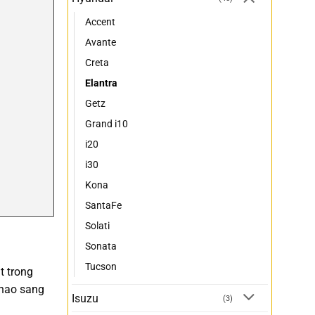
Accent
Avante
Creta
Elantra
Getz
Grand i10
i20
i30
Kona
SantaFe
Solati
Sonata
Tucson
t trong
thao sang
Isuzu
(3)