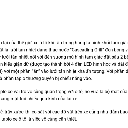
lại của thế giới xe ô tô khi tập trung hàng tá hình khối tam giá
t là lưới tản nhiệt dạng thác nước “Cascading Grill” đen bóng 
 lưới tản nhiệt nối với đèn sương mù hình tam giác đặt sâu 2 b
rên kiểu giận dữ (được tạo thành bởi 4 đèn LED hình học và dải 
 với một phần “ăn” vào lưới tản nhiệt khá ấn tượng. Với phần đ
à phần taplo thường xuyên bị chiếu nắng vào.
có vai trò vô cùng quan trọng với ô tô, nó vừa là bộ mặt của
 sáng mặt trời chiếu qua kính của lái xe.
, trầy xước khi cọ sát với các đồ vật trên xe cũng như đảm bảo
taplo xe ô tô là việc vô cùng cần thiết.