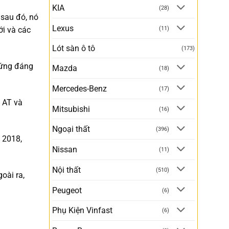
KIA
(28)
sau đó, nó
Lexus
(11)
ới và các
Lót sàn ô tô
(173)
xứng đáng
Mazda
(18)
Mercedes-Benz
(17)
0 AT và
Mitsubishi
(16)
Ngoại thất
(396)
 2018,
Nissan
(11)
Nội thất
(510)
oài ra,
Peugeot
(6)
Phụ Kiện Vinfast
(6)