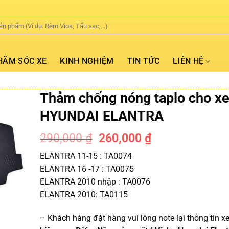
HĂM SÓC XE
KINH NGHIỆM
TIN TỨC
LIÊN HỆ
Thảm chống nóng taplo cho x
HYUNDAI ELANTRA
290,000
₫
260,000
₫
-10%
ELANTRA 11-15 : TA0074
ELANTRA 16 -17 : TA0075
ELANTRA 2010 nhập : TA0076
ELANTRA 2010: TA0115
– Khách hàng đặt hàng vui lòng note lại thông tin x