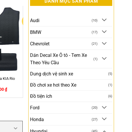
DANH MỤC SẢN PHẨM
Audi
(10)
BMW
(17)
Chevrolet
(21)
Dán Decal Xe Ô tô - Tem Xe
(1)
Theo Yêu Cầu
Dung dịch vệ sinh xe
(5)
aomi 70mai
Đồ chơi xe hơi theo Xe
(1)
90,000
₫
Đồ tiện ích
(6)
Ford
(20)
Honda
(27)
Hyundai
(45)