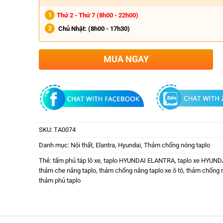
Thứ 2 - Thứ 7 (8h00 - 22h00)
Chủ Nhật:
(8h00 - 17h30)
MUA NGAY
SKU:
TA0074
Danh mục:
Nội thất
,
Elantra
,
Hyundai
,
Thảm chống nóng taplo
Thẻ:
tấm phủ táp lô xe
,
taplo HYUNDAI ELANTRA
,
taplo xe HYUN
thảm che nắng taplo
,
thảm chống nắng taplo xe ô tô
,
thảm chống 
thảm phủ taplo