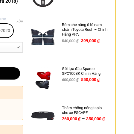
tra 2018)
-14%
XÓA
Rèm che nắng ô tô nam
châm Toyota Rush – Chính
-2020
Hãng APA
399,000
₫
540,000
₫
-26%
Gối tựa đầu Sparco
SPC100BK Chính Hãng
550,000
₫
600,000
₫
-8%
Thảm chống nóng taplo
cho xe ESCAPE
–
260,000
₫
350,000
₫