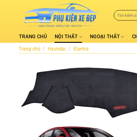
TRANG CHỦ
NỘI THẤT
NGOẠI THẤT
C
Trang chủ
/
Hyundai
/
Elantra