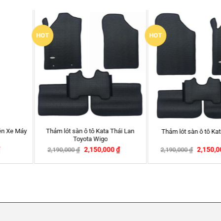
HOT
New
Thảm lót sàn ô tô Kata Thái Lan
Camera hành trình Xi
 KIA Rio
Porsche Cayenne
A500s
–
00
₫
2,150,000
₫
550,000
₫
2,6
-2%