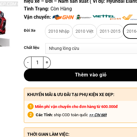
hiệu xe – Đời – Năm sản xuất ( Ví dụ: Hyundai Elan
Tình Trạng:
Còn Hàng
Vận chuyển:
Đời Xe
2010 Nhập
2010 Việt
2011-2015
2016
Chất liệu
Thêm vào giỏ
KHUYẾN MÃI & ƯU ĐÃI TẠI PHỤ KIỆN XE ĐẸP:
Miễn phí vận chuyển cho đơn hàng từ 600.000đ
Các Tỉnh:
ship COD toàn quốc
>> Chi tiết
THỜI GIAN LÀM VIỆC: