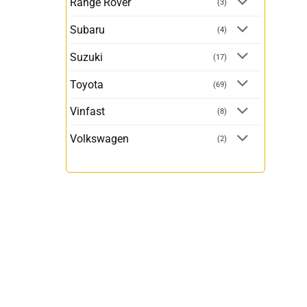
Range Rover
(3)
Subaru
(4)
Suzuki
(17)
Toyota
(69)
Vinfast
(8)
Volkswagen
(2)