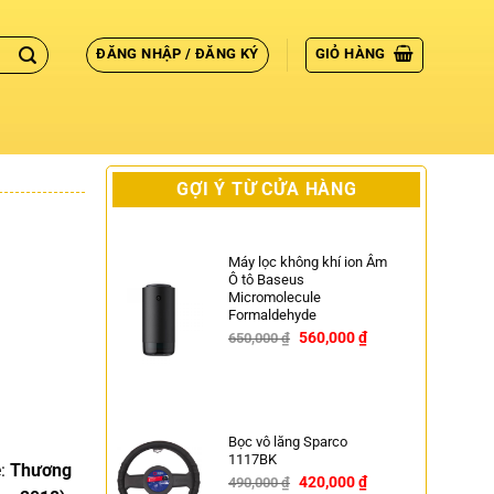
ĐĂNG NHẬP / ĐĂNG KÝ
GIỎ HÀNG
GỢI Ý TỪ CỬA HÀNG
e
Máy lọc không khí ion Âm
Ô tô Baseus
Micromolecule
Formaldehyde
560,000
₫
650,000
₫
-14%
Bọc vô lăng Sparco
1117BK
e:
Thương
420,000
₫
490,000
₫