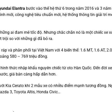
yundai Elantra
bước vào thế hệ thứ 6 trong năm 2016 và 3 năm 
h mới, công nghệ tiêu chuẩn mới, hệ thống thông tin giải trí m
những ai đam mê tốc độ. Nhưng chăc chắn nó là một chiếc xe 
 trội so với những gì đã bỏ ra.
 ráp và phân phối tại Việt Nam với 4 biến thể: 1.6 MT, 1.6 AT, 2.
hoảng 580 – 769 triệu đồng.
 hình thức nhập khẩu nguyên chiếc từ oto Hàn Quốc. Đến đời xe
ước, giá bán càng hấp dẫn hơn.
 với Kia Cerato khi 2 mẫu xe có nhiều điểm mạnh tương đồng. Ng
zda 3, Toyota Altis, Honda Civic…