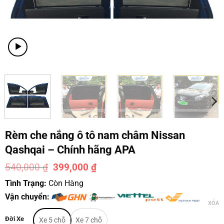
Rèm che nắng ô tô nam châm Nissan
Qashqai – Chính hãng APA
540,000
₫
399,000
₫
-26%
Tình Trạng:
Còn Hàng
Vận chuyển:
XÓA
Đời Xe
Xe 5 chỗ
Xe 7 chỗ