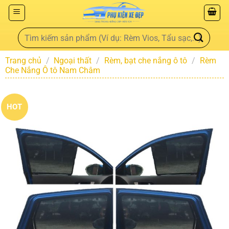
Trang chủ
/
Ngoại thất
/
Rèm, bạt che nắng ô tô
/
Rèm
Che Nắng Ô tô Nam Châm
HOT