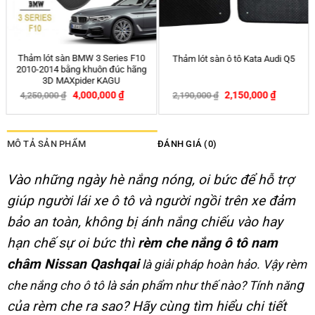
Giá đỡ điện thoại trên ô tô Hoco
Ốp Chìa Khóa Ô tô Ford Explorer –
CA5
Everest 4 Nút
–
150,000
₫
120,000
₫
290,000
₫
MÔ TẢ SẢN PHẨM
ĐÁNH GIÁ (0)
Vào những ngày hè nắng nóng, oi bức để hỗ trợ
giúp người lái xe ô tô và người ngồi trên xe đảm
bảo an toàn, không bị ánh nắng chiếu vào hay
hạn chế sự oi bức thì
rèm che nắng ô tô nam
châm Nissan Qashqai
là giải pháp hoàn hảo. Vậy rèm
g
che nắng cho ô tô là sản phẩm như thế nào? Tính năn
của rèm che ra sao? Hãy cùng tìm hiểu chi tiết