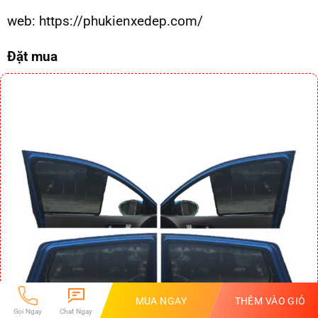
web:
https://phukienxedep.com/
Đặt mua
MUA NGAY
THÊM VÀO GIỎ
Gọi Ngay
Chat Ngay