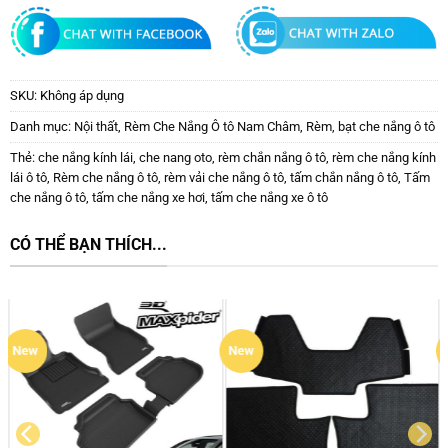
SKU:
Không áp dụng
Danh mục:
Nội thất
,
Rèm Che Nắng Ô tô Nam Châm
,
Rèm, bạt che nắng ô tô
Thẻ:
che nắng kính lái
,
che nang oto
,
rèm chắn nắng ô tô
,
rèm che nắng kính
lái ô tô
,
Rèm che nắng ô tô
,
rèm vải che nắng ô tô
,
tấm chắn nắng ô tô
,
Tấm
che nắng ô tô
,
tấm che nắng xe hơi
,
tấm che nắng xe ô tô
CÓ THỂ BẠN THÍCH...
New