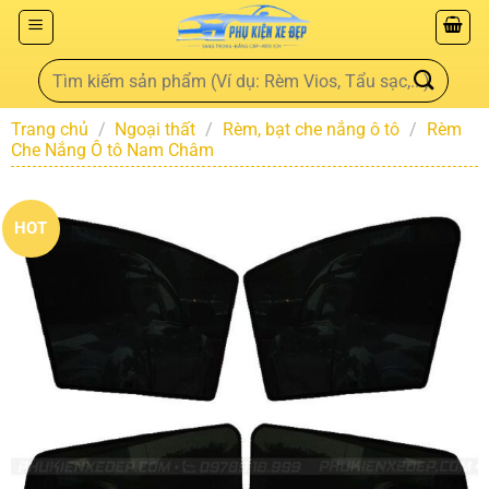
Trang chủ
/
Ngoại thất
/
Rèm, bạt che nắng ô tô
/
Rèm
Che Nắng Ô tô Nam Châm
HOT