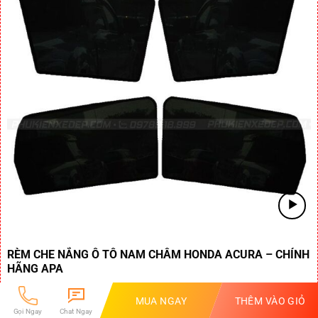
RÈM CHE NẮNG Ô TÔ NAM CHÂM HONDA ACURA – CHÍNH
HÃNG APA
540,000
₫
399,000
₫
MUA NGAY
THÊM VÀO GIỎ
-26%
Gọi Ngay
Chat Ngay