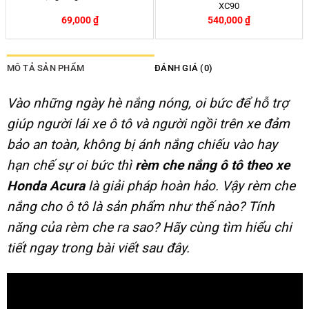
Marcus Vuông Arte Silver
Escape
210,000
₫
2,150,000
₫
2,190,000
₫
-2%
MÔ TẢ SẢN PHẨM
ĐÁNH GIÁ (0)
Vào những ngày hè nắng nóng, oi bức để hỗ trợ
giúp người lái xe ô tô và người ngồi trên xe đảm
bảo an toàn, không bị ánh nắng chiếu vào hay
hạn chế sự oi bức thì
rèm che nắng ô tô theo xe
Honda Acura
là giải pháp hoàn hảo. Vậy rèm che
nắng cho ô tô là sản phẩm như thế nào? Tính
năng của rèm che ra sao? Hãy cùng tìm hiểu chi
tiết ngay trong bài viết sau đây.