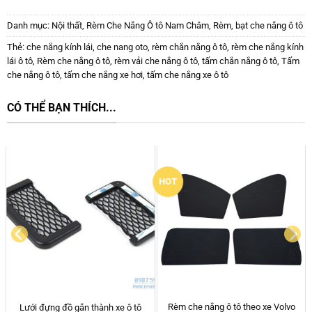
Danh mục:
Nội thất
,
Rèm Che Nắng Ô tô Nam Châm
,
Rèm, bạt che nắng ô tô
Thẻ:
che nắng kính lái
,
che nang oto
,
rèm chắn nắng ô tô
,
rèm che nắng kính
lái ô tô
,
Rèm che nắng ô tô
,
rèm vải che nắng ô tô
,
tấm chắn nắng ô tô
,
Tấm
che nắng ô tô
,
tấm che nắng xe hơi
,
tấm che nắng xe ô tô
CÓ THỂ BẠN THÍCH...
HOT
Nước Hoa Treo Xe Ô tô Dr.
Thảm lót sàn ô tô Kata Ford