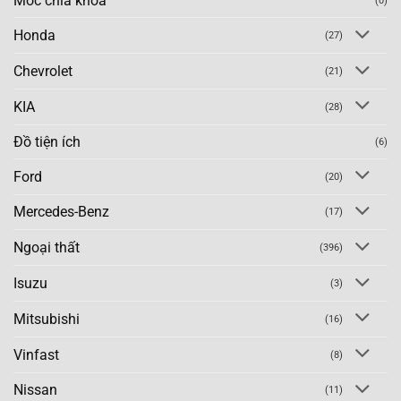
Móc chìa khoá
(0)
Honda
(27)
Chevrolet
(21)
KIA
(28)
Đồ tiện ích
(6)
Ford
(20)
Mercedes-Benz
(17)
Ngoại thất
(396)
Isuzu
(3)
Mitsubishi
(16)
Vinfast
(8)
Nissan
(11)