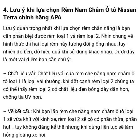
4. Lưu ý khi lựa chọn Rèm Nam Châm Ô tô Nissan
Terra chính hãng APA
Lưu ý quan trọng nhất khi lựa chọn rèm chắn nắng là bạn
cần phân biệt được rèm loại 1 và rèm loại 2. Nhìn chung về
hình thức thì hai loại rèm này tương đối giống nhau, tuy
nhiên độ bền, độ hiệu quả khi sử dụng khác nhau. Dưới đây
là một vài điểm bạn cần chú ý:
– Chất liệu vải: Chất liệu vải của rèm che nắng nam châm ô
tô loại 1 là loại vải thường, khi đặt cạnh rèm loại 2 chúng ta
có thể thấy rèm loại 2 có chất liệu đen bóng dày dặn hơn,
chống tia UV hơn.
– Về kết cấu: Khi bạn lắp rèm che nắng nam châm ô tô loại
1 sẽ vừa khít với kính xe, rèm loại 2 sẽ có có phần thừa, phần
hụt… tuy không đáng kể thế nhưng khi dùng liên tục sẽ làm
hỏng gioăng xe hơi.