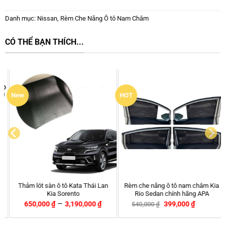
Danh mục:
Nissan
,
Rèm Che Nắng Ô tô Nam Châm
CÓ THỂ BẠN THÍCH...
ew
HOT
Thảm lót sàn ô tô Kata Thái Lan
Rèm che nắng ô tô nam châm Kia
Hốc
Kia Sorento
Rio Sedan chính hãng APA
–
650,000
₫
3,190,000
₫
399,000
₫
540,000
₫
-26%