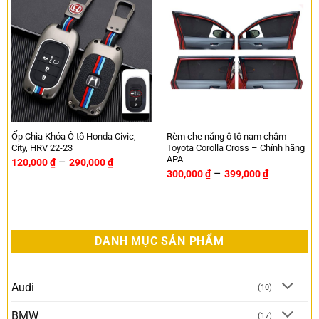
Ốp Chìa Khóa Ô tô Honda Civic,
Rèm che nắng ô tô nam châm
City, HRV 22-23
Toyota Corolla Cross – Chính hãng
APA
–
120,000
₫
290,000
₫
–
300,000
₫
399,000
₫
DANH MỤC SẢN PHẨM
Audi
(10)
BMW
(17)