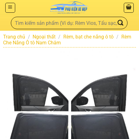
Trang chủ
/
Ngoại thất
/
Rèm, bạt che nắng ô tô
/
Rèm
Che Nắng Ô tô Nam Châm