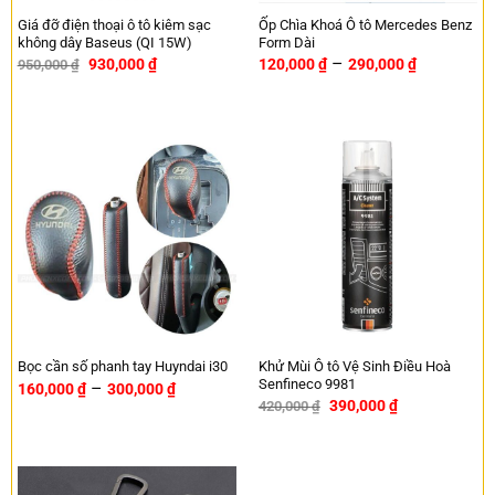
Giá đỡ điện thoại ô tô kiêm sạc
Ốp Chìa Khoá Ô tô Mercedes Benz
không dây Baseus (QI 15W)
Form Dài
–
930,000
₫
120,000
₫
290,000
₫
950,000
₫
-2%
Khử Mùi Ô tô Vệ Sinh Điều Hoà
Bọc cần số phanh tay Huyndai i30
Senfineco 9981
–
160,000
₫
300,000
₫
390,000
₫
420,000
₫
-7%