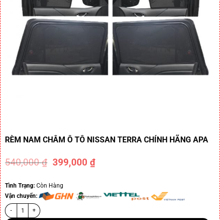
RÈM NAM CHÂM Ô TÔ NISSAN TERRA CHÍNH HÃNG APA
540,000
₫
399,000
₫
-26%
Tình Trạng:
Còn Hàng
Vận chuyển: