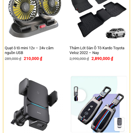
Quạt ô tô mini 12v – 24v cắm
Thảm Lót Sàn Ô Tô Kardo Toyota
nguồn USB
Veloz 2022 – Nay
210,000
₫
2,890,000
₫
289,000
₫
2,990,000
₫
-27%
-3%