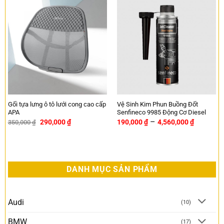
Gối tựa lưng ô tô lưới cong cao cấp
Vệ Sinh Kim Phun Buồng Đốt
APA
Senfineco 9985 Động Cơ Diesel
–
290,000
₫
190,000
₫
4,560,000
₫
350,000
₫
-17%
DANH MỤC SẢN PHẨM
Audi
(10)
BMW
(17)