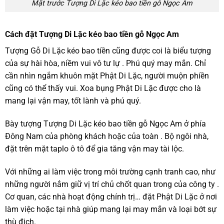
Mặt trước Tượng Di Lặc kéo bao tiền gỗ Ngọc Am
Cách đặt Tượng Di Lặc kéo bao tiền gỗ Ngọc Am
Tượng Gỗ Di Lặc kéo bao tiền cũng được coi là biểu tượng
của sự hài hòa, niềm vui vô tư lự . Phú quý may mắn. Chỉ
cần nhìn ngắm khuôn mặt Phật Di Lặc, người muộn phiền
cũng có thể thấy vui. Xoa bụng Phật Di Lặc được cho là
mang lại vận may, tốt lành và phú quý.
Bày tượng Tượng Di Lặc kéo bao tiền gỗ Ngọc Am ở phía
Đông Nam của phòng khách hoặc của toàn . Bộ ngôi nhà,
đặt trên mặt taplo ô tô để gia tăng vận may tài lộc.
Với những ai làm việc trong môi trường cạnh tranh cao, như
những người nắm giữ vị trí chủ chốt quan trong của công ty .
Cơ quan, các nhà hoạt động chính trị… đặt Phật Di Lặc ở nơi
làm việc hoặc tại nhà giúp mang lại may mắn và loại bớt sự
thù địch.