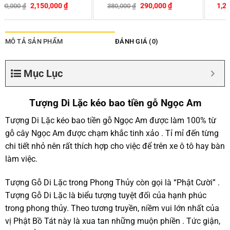
–
290,000
₫
1,200,000
₫
3,190,000
₫
380,000
₫
-24%
MÔ TẢ SẢN PHẨM
ĐÁNH GIÁ (0)
Mục Lục
Tượng Di Lặc kéo bao tiền gỗ Ngọc Am
Tượng Di Lặc kéo bao tiền gỗ Ngọc Am được làm 100% từ
gỗ cây Ngọc Am được chạm khắc tinh xảo . Tỉ mỉ đến từng
chi tiết nhỏ nên rất thích hợp cho việc để trên xe ô tô hay bàn
làm việc.
Tượng Gỗ Di Lặc trong Phong Thủy còn gọi là “Phật Cười” .
Tượng Gỗ Di Lặc là biểu tượng tuyệt đối của hạnh phúc
trong phong thủy. Theo tương truyền, niềm vui lớn nhất của
vị Phật Bồ Tát này là xua tan những muộn phiền . Tức giận,