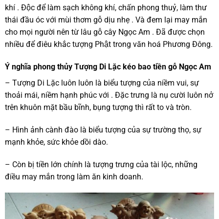
khí . Độc để làm sạch không khí, chấn phong thuỷ, làm thư
thái đầu óc với mùi thơm gỗ dịu nhẹ . Và đem lại may mắn
cho mọi người nên từ lâu gỗ cây Ngọc Am . Đã được chọn
nhiều để điêu khắc tượng Phật trong văn hoá Phương Đông.
Ý nghĩa phong thủy Tượng Di Lặc kéo bao tiền gỗ Ngọc Am
– Tượng Di Lặc luôn luôn là biểu tượng của niềm vui, sự
thoải mái, niềm hạnh phúc với . Đặc trưng là nụ cười luôn nở
trên khuôn mặt bầu bĩnh, bụng tượng thì rất to và tròn.
– Hình ảnh cành đào là biểu tượng của sự trường thọ, sự
mạnh khỏe, sức khỏe dồi dào.
– Còn bị tiền lớn chính là tượng trưng của tài lộc, những
điều may mắn trong làm ăn kinh doanh.