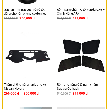
Gạt tàn mini Baseus trên ô tô ,
Rèm Nam Châm Ô tô Mazda CX5 –
dùng cho văn phòng có đèn led
Chính Hãng APA
250,000
₫
399,000
₫
299,000
₫
540,000
₫
-16%
-26%
Thảm chống nóng taplo cho xe
Rèm che nắng ô tô nam châm
Nissan Navara
Subaru Outback
–
260,000
₫
350,000
₫
399,000
₫
540,000
₫
-26%