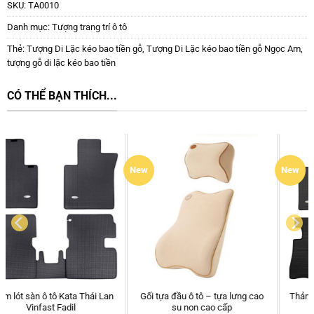
SKU:
TA0010
Danh mục:
Tượng trang trí ô tô
Thẻ:
Tượng Di Lặc kéo bao tiền gỗ
,
Tượng Di Lặc kéo bao tiền gỗ Ngọc Am
,
tượng gỗ di lặc kéo bao tiền
CÓ THỂ BẠN THÍCH...
New
New
Gối tựa đầu ô tô – tựa lưng cao
Thảm lót sàn ô tô Kata Chevrolet
su non cao cấp
Captiva