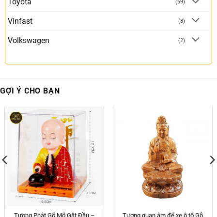
Toyota
(69)
Vinfast
(8)
Volkswagen
(2)
GỢI Ý CHO BẠN
Tượng Phật Gõ Mõ Gật Đầu –
Tượng quan âm để xe ô tô Gỗ