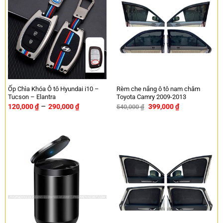
Ốp Chìa Khóa Ô tô Hyundai i10 –
Rèm che nắng ô tô nam châm
Tucson – Elantra
Toyota Camry 2009-2013
–
120,000
₫
290,000
₫
399,000
₫
540,000
₫
-26%