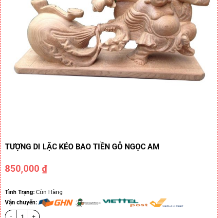
TƯỢNG DI LẶC KÉO BAO TIỀN GỖ NGỌC AM
850,000
₫
Tình Trạng:
Còn Hàng
Vận chuyển: