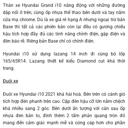
Thân xe Hyundai Grand i10 năng động với những đường
dập nổi ở trên, cùng ốp nhựa thể thao bên dưới và tay nắm
cửa mạ chrome. Dù là xe giá rẻ hạng A nhưng ngoại trừ bản
Base thì tất cả các phiên bản còn lại đều có gương chiếu
hậu tích hợp đầy đủ các tính năng chỉnh điện, gập điện và
đèn báo rẽ. Riêng bản Base chỉ có chỉnh điện.
Hyundai i10 sử dụng lazang 14 inch đi cùng bộ lốp
165/65R14. Lazang thiết kế kiểu Diamond cut khá thời
trang.
Đuôi xe
Đuôi xe Hyundai i10 2021 khá hài hoà. Bên trên có cánh gió
tích hợp đèn phanh trên cao. Cặp đèn hậu cỡ lớn nằm chệch
khá nhiều sang 2 góc. Bên dưới ấn tượng với cản sau ốp
nhựa đen bản to, đính thêm 2 tấm phản quang tròn đỏ
mang đến cảm giác mạnh mẽ và cứng cáp hơn cho phần