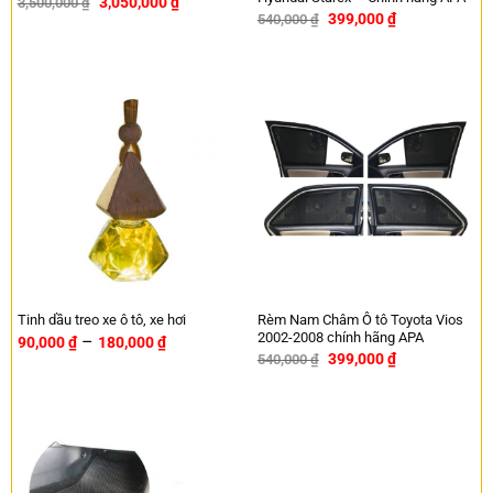
3,050,000
₫
3,500,000
₫
-13%
399,000
₫
540,000
₫
-26%
Rèm Nam Châm Ô tô Toyota Vios
Tinh dầu treo xe ô tô, xe hơi
2002-2008 chính hãng APA
–
90,000
₫
180,000
₫
399,000
₫
540,000
₫
-26%