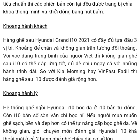
tiêu chuẩn thì các phiên bản còn lại đều được trang bị chìa
khoá thông minh và khởi động bằng nút bấm.
Khoang hành khách
Hàng ghế sau Hyundai Grand i10 2021 có đầy đủ tựa đầu 3
vị trí. Khoảng để chân và không gian trần tương đối thoáng.
Với vóc dáng trung bình của người Việt thì không gian ghế
sau i10 có thể đáp ứng tốt, đủ dễ chịu ngay cả với những
hành trình dài. So với Kia Morning hay VinFast Fadil thì
hàng ghế sau i10 được đánh giá rộng hơn.
Khoang hành lý
Hệ thống ghế ngồi Hyundai i10 bọc da ở i10 bản tự động.
Còn i10 bản số sàn vẫn chỉ bọc nỉ. Nếu người mua muốn
ghế sạch, bền và đẹp hơn có thể tự nâng cấp bọc ghế da. Về
không gian, giới chuyên môn đánh giá Hyundai i10 khá
thoải mái ở cả 2 hàng ghế nhờ chiều dài cơ sở lớn.