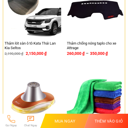
Thảm lót sàn ô tô Kata Thái Lan
Thảm chống nóng taplo cho xe
Kia Seltos
Attrage
–
2,150,000
₫
260,000
₫
350,000
₫
2,190,000
₫
-2%
MUA NGAY
THÊM VÀO GIỎ
Gọi Ngay
Chat Ngay