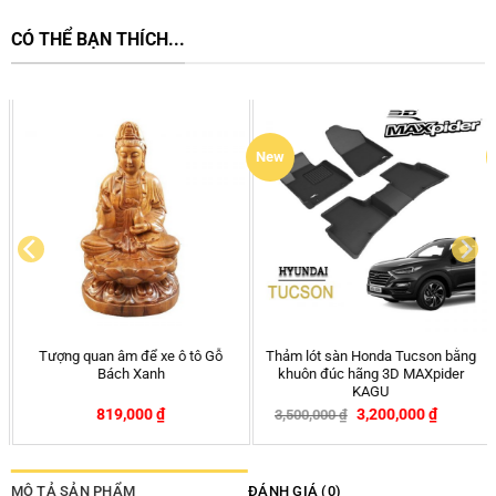
CÓ THỂ BẠN THÍCH...
HOT
ằng
Rèm che nắng ô tô nam châm
Thảm Lót Sàn Ô Tô Kardo Honda
r
Toyota Wigo chính hãng APA
HRV 2022 – Nay
399,000
₫
2,190,000
₫
540,000
₫
2,290,000
₫
9%
-26%
-4%
MÔ TẢ SẢN PHẨM
ĐÁNH GIÁ (0)