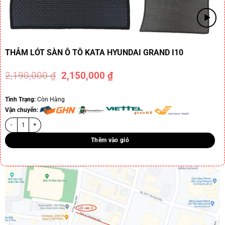
THẢM LÓT SÀN Ô TÔ KATA HYUNDAI GRAND I10
2,190,000
₫
2,150,000
₫
-2%
Tình Trạng:
Còn Hàng
Vận chuyển:
Thêm vào giỏ