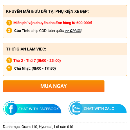
KHUYẾN MÃI & ƯU ĐÃI TẠI PHỤ KIỆN XE ĐẸP:
Miễn phí vận chuyển cho đơn hàng từ 600.000đ
Các Tỉnh:
ship COD toàn quốc
>> Chi tiết
THỜI GIAN LÀM VIỆC:
Thứ 2 - Thứ 7 (8h00 - 22h00)
Chủ Nhật:
(8h00 - 17h30)
MUA NGAY
Danh mục:
Grand i10
,
Hyundai
,
Lót sàn ô tô