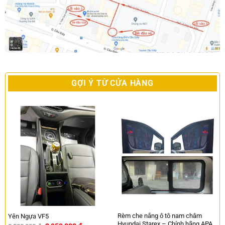
GỢI Ý TỪ CỬA HÀNG
Rèm che nắng ô tô nam châm
Yên Ngựa VF5
Hyundai Starex – Chính hãng APA