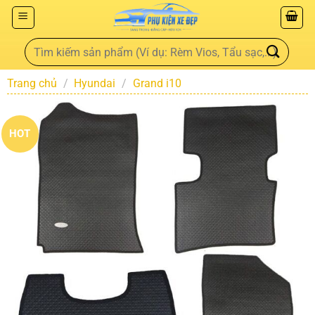
Trang chủ
/
Hyundai
/
Grand i10
HOT