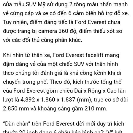
của mẫu SUV Mỹ sử dụng 2 tông màu nhấn mạnh
vẻ cứng cáp và xe có đến 6 cảm biến hỗ trợ đỗ xe.
Tuy nhiên, điểm đáng tiếc là Ford Everest chưa
được trang bị camera 360 độ, điểm thiếu xót so
với các đối thủ cùng phân khúc.
Khi nhìn từ thân xe, Ford Everest facelift mang
đậm dáng vẻ của một chiếc SUV với thân hình
theo chúng tôi đánh giá là khá cồng kềnh khi di
chuyển trong phố. Theo đó, kích thước tổng thể
của Ford Everest gồm chiều Dài x Rộng x Cao lần
lượt là 4.892 x 1.860 x 1.837 (mm), trục cơ sở dài
2.850 mm và khoảng sáng gầm 210 mm.
“Dàn chân” trên Ford Everest đời mới duy trì kích
thước 20 inch dạng 6 chấu kép hình chữ “V” kết