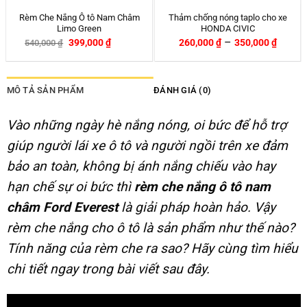
Rèm che nắng ô tô nam châm
Rèm che nắng ô tô nam châm Kia
HONDA HRV chính hãng APA
Spectra – Chính hãng APA
399,000
₫
399,000
₫
540,000
₫
540,000
₫
-26%
-26%
MÔ TẢ SẢN PHẨM
ĐÁNH GIÁ (0)
Vào những ngày hè nắng nóng, oi bức để hỗ trợ
giúp người lái xe ô tô và người ngồi trên xe đảm
bảo an toàn, không bị ánh nắng chiếu vào hay
hạn chế sự oi bức thì
rèm che nắng ô tô nam
châm Ford Everest
là giải pháp hoàn hảo. Vậy
rèm che nắng cho ô tô là sản phẩm như thế nào?
Tính năng của rèm che ra sao? Hãy cùng tìm hiểu
chi tiết ngay trong bài viết sau đây.