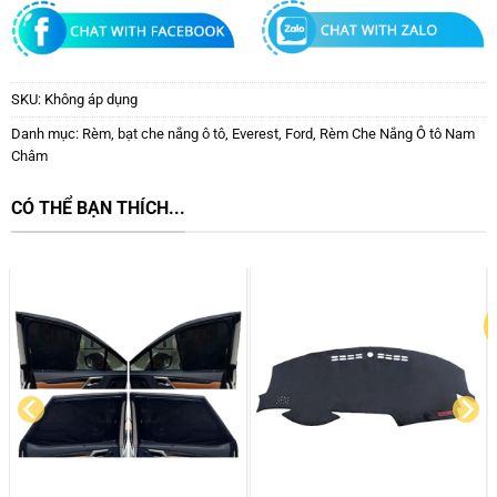
SKU:
Không áp dụng
Danh mục:
Rèm, bạt che nắng ô tô
,
Everest
,
Ford
,
Rèm Che Nắng Ô tô Nam
Châm
CÓ THỂ BẠN THÍCH...
HOT
HOT