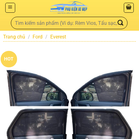
Trang chủ
/
Ford
/
Everest
HOT