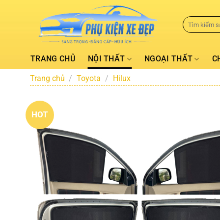
TRANG CHỦ
NỘI THẤT
NGOẠI THẤT
C
Trang chủ
/
Toyota
/
Hilux
HOT