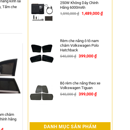
nắng kính lái
250W Không Dây Chính
ô
,
Tấm che
Hãng 6000mAh
1,489,000
₫
1,590,000
₫
-6%
Rèm che nắng ô tô nam
châm Volkswagen Polo
Hatchback
399,000
₫
540,000
₫
New
-26%
Bộ rèm che nắng theo xe
Volkswagen Tiguan
399,000
₫
540,000
₫
-26%
Bộ chuyển đổi nguồn điện 12V sang
110V-220V trên ô tô Baseus
DANH MỤC SẢN PHẨM
–
680,000
₫
999,000
₫