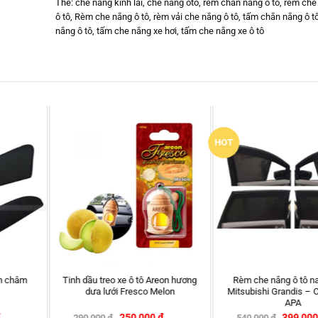
Thẻ:
che nắng kính lái
,
che nang oto
,
rèm chắn nắng ô tô
,
rèm che 
ô tô
,
Rèm che nắng ô tô
,
rèm vải che nắng ô tô
,
tấm chắn nắng ô t
nắng ô tô
,
tấm che nắng xe hơi
,
tấm che nắng xe ô tô
Súc Rửa Kim Phun Buồng Đốt Ô tô
Ốp phanh Brembo kim loại cho ô tô
Senfineco 9997 Máy Xăng
–
320,000
₫
2,800,000
₫
3,000,000
₫
350,000
₫