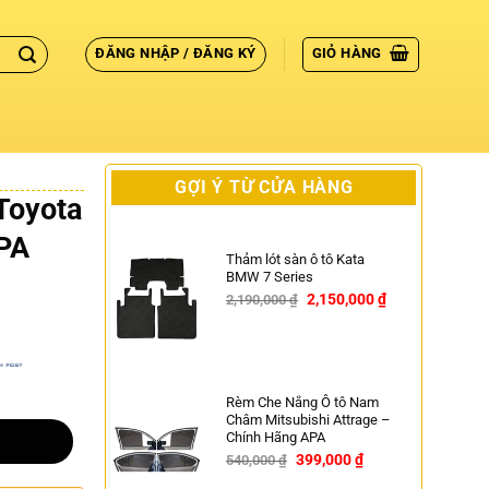
ĐĂNG NHẬP / ĐĂNG KÝ
GIỎ HÀNG
GỢI Ý TỪ CỬA HÀNG
Toyota
APA
Thảm lót sàn ô tô Kata
BMW 7 Series
2,150,000
₫
2,190,000
₫
-2%
Rèm Che Nắng Ô tô Nam
Châm Mitsubishi Attrage –
Chính Hãng APA
399,000
₫
540,000
₫
-26%