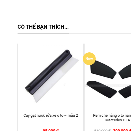
CÓ THỂ BẠN THÍCH...
HOT
Rèm che nắng ô tô nam châm
Khăn lau xe ô tô chuyên dụng 70cm
Mitsubishi Grandis – Chính hãng
x 140cm
APA
399,000
₫
79,000
₫
540,000
₫
90,000
₫