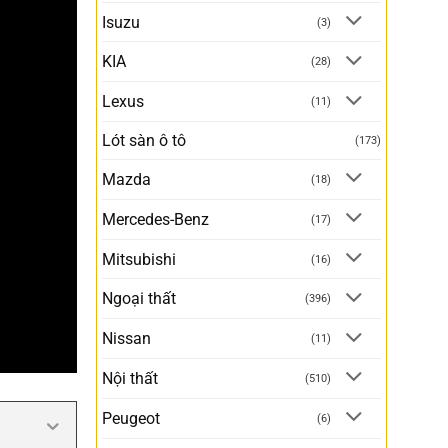
Isuzu
(3)
KIA
(28)
Lexus
(11)
Lót sàn ô tô
(173)
Mazda
(18)
Mercedes-Benz
(17)
Mitsubishi
(16)
Ngoại thất
(396)
Nissan
(11)
Nội thất
(510)
Peugeot
(6)