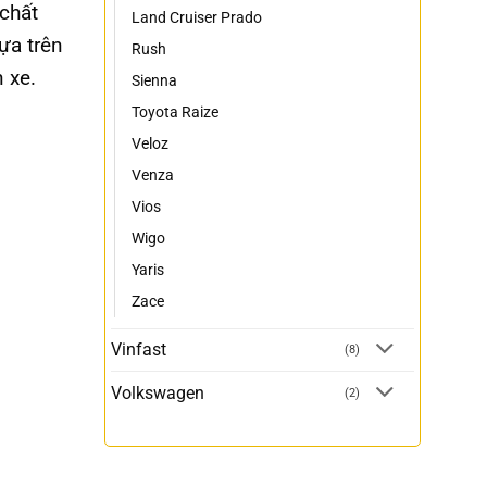
 chất
Land Cruiser Prado
ựa trên
Rush
 xe.
Sienna
Toyota Raize
Veloz
Venza
Vios
Wigo
Yaris
Zace
Vinfast
(8)
Volkswagen
(2)