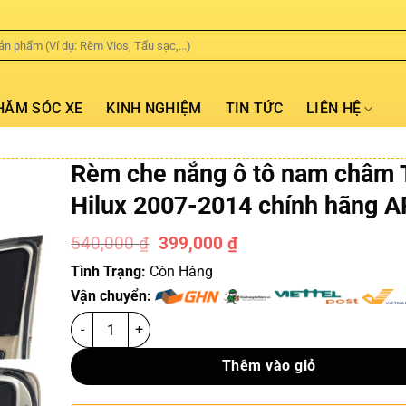
HĂM SÓC XE
KINH NGHIỆM
TIN TỨC
LIÊN HỆ
Rèm che nắng ô tô nam châm 
Hilux 2007-2014 chính hãng 
540,000
₫
399,000
₫
-26%
Tình Trạng:
Còn Hàng
Vận chuyển:
Thêm vào giỏ