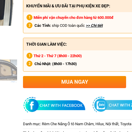
KHUYẾN MÃI & ƯU ĐÃI TẠI PHỤ KIỆN XE ĐẸP:
Miễn phí vận chuyển cho đơn hàng từ 600.000đ
Các Tỉnh:
ship COD toàn quốc
>> Chi tiết
THỜI GIAN LÀM VIỆC:
Thứ 2 - Thứ 7 (8h00 - 22h00)
Chủ Nhật:
(8h00 - 17h30)
MUA NGAY
Danh mục:
Rèm Che Nắng Ô tô Nam Châm
,
Hilux
,
Nội thất
,
Toyota