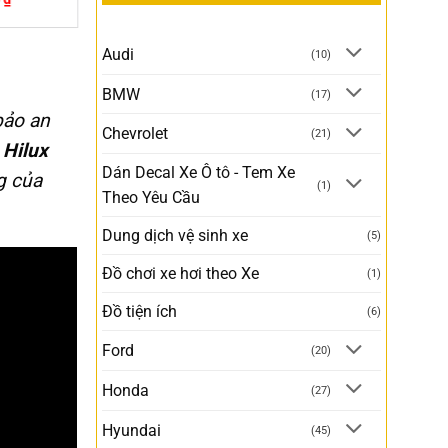
Audi
(10)
BMW
(17)
bảo an
Chevrolet
(21)
 Hilux
Dán Decal Xe Ô tô - Tem Xe
g của
(1)
Theo Yêu Cầu
Dung dịch vệ sinh xe
(5)
Đồ chơi xe hơi theo Xe
(1)
Đồ tiện ích
(6)
Ford
(20)
Honda
(27)
Hyundai
(45)