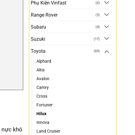
Phụ Kiện Vinfast
(6)
Range Rover
(3)
Subaru
(4)
Suzuki
(17)
Toyota
(69)
Alphard
Altis
Avalon
Camry
Cross
Fortuner
Hilux
Innova
g nực khó
Land Cruiser