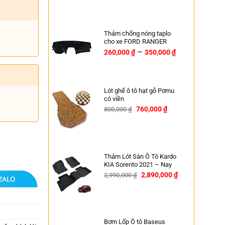
Thảm chống nóng taplo
cho xe FORD RANGER
–
260,000
₫
350,000
₫
Lót ghế ô tô hạt gỗ Pơmu
có viền
760,000
₫
800,000
₫
-5%
Thảm Lót Sàn Ô Tô Kardo
KIA Sorento 2021 – Nay
2,890,000
₫
2,990,000
₫
-3%
Bơm Lốp Ô tô Baseus