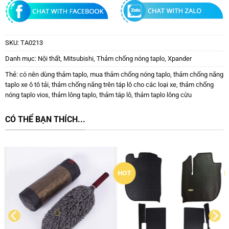
SKU:
TA0213
Danh mục:
Nội thất
,
Mitsubishi
,
Thảm chống nóng taplo
,
Xpander
Thẻ:
có nên dùng thảm taplo
,
mua thảm chống nóng taplo
,
thảm chống nắng
taplo xe ô tô tải
,
thảm chống nắng trên táp lô cho các loại xe
,
thảm chống
nóng taplo vios
,
thảm lông taplo
,
thảm táp lô
,
thảm taplo lông cừu
CÓ THỂ BẠN THÍCH...
HOT