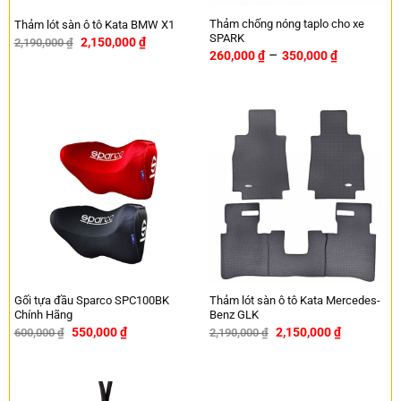
Thảm chống nóng taplo cho xe
Thảm lót sàn ô tô Kata BMW X1
SPARK
2,150,000
₫
2,190,000
₫
-2%
–
260,000
₫
350,000
₫
Gối tựa đầu Sparco SPC100BK
Thảm lót sàn ô tô Kata Mercedes-
Chính Hãng
Benz GLK
550,000
₫
2,150,000
₫
600,000
₫
2,190,000
₫
-8%
-2%