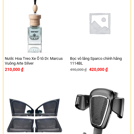
Nước Hoa Treo Xe Ô tô Dr. Marcus
Bọc vô lăng Sparco chính hãng
Vuông Arte Silver
1114BL
210,000
₫
420,000
₫
490,000
₫
-14%