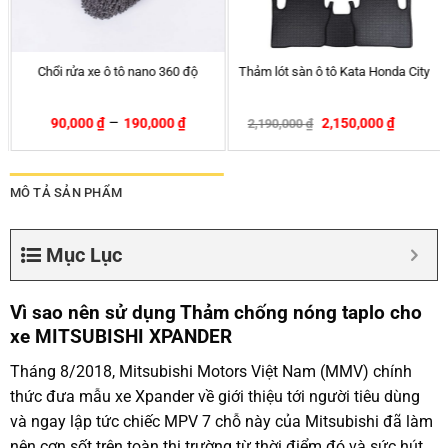
Rèm che nắng ô tô nam châm
Sáp thơm ô tô Areon hương 
nda City
Hyundai Avante – Chính hãng APA
quế Ken Apple – Cinnam
0
₫
399,000
₫
270,000
₫
540,000
₫
320,000
₫
-2%
-26%
-
MÔ TẢ SẢN PHẨM
Mục Lục
Vì sao nên sử dụng Thảm chống nóng taplo cho
xe MITSUBISHI XPANDER
Tháng 8/2018, Mitsubishi Motors Việt Nam (MMV) chính
thức đưa mẫu xe Xpander về giới thiệu tới người tiêu dùng
và ngay lập tức chiếc MPV 7 chỗ này của Mitsubishi đã làm
nên cơn sốt trên toàn thị trường từ thời điểm đó và sức hút