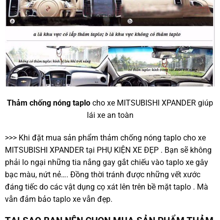
Thảm chống nóng taplo
cho xe MITSUBISHI XPANDER giúp
lái xe an toàn
>>> Khi đặt mua sản phẩm thảm chống nóng taplo cho xe
MITSUBISHI XPANDER tại PHỤ KIỆN XE ĐẸP . Bạn sẽ không
phải lo ngại những tia nắng gay gắt chiếu vào taplo xe gây
bạc màu, nứt nẻ…. Đồng thời tránh được những vết xước
đáng tiếc do các vật dụng cọ xát lên trên bề mặt taplo . Mà
vẫn đảm bảo taplo xe vẫn đẹp.