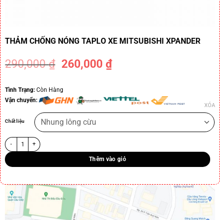
THẢM CHỐNG NÓNG TAPLO XE MITSUBISHI XPANDER
290,000
₫
260,000
₫
-10%
Tình Trạng:
Còn Hàng
Vận chuyển:
XÓA
Chất liệu
Thêm vào giỏ