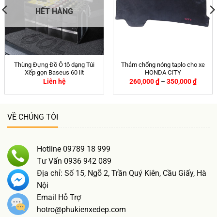
HẾT HÀNG
Thùng Đựng Đồ Ô tô dạng Túi
Thảm chống nóng taplo cho xe
Xếp gọn Baseus 60 lít
HONDA CITY
Liên hệ
260,000
₫
–
350,000
₫
VỀ CHÚNG TÔI
Hotline 09789 18 999
Tư Vấn 0936 942 089
Địa chỉ: Số 15, Ngõ 2, Trần Quý Kiên, Cầu Giấy, Hà
Nội
Email Hỗ Trợ
hotro@phukienxedep.com