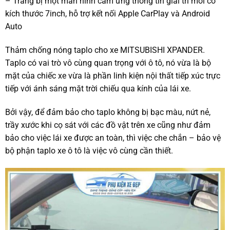
– Trang bị một màn hình cảm ứng thông tin giải trí mới có
kích thước 7inch, hỗ trợ kết nối Apple CarPlay và Android
Auto
Thảm chống nóng taplo cho xe MITSUBISHI XPANDER.
Taplo có vai trò vô cùng quan trọng với ô tô, nó vừa là bộ
mặt của chiếc xe vừa là phần linh kiện nội thất tiếp xúc trực
tiếp với ánh sáng mặt trời chiếu qua kính của lái xe.
Bởi vậy, để đảm bảo cho taplo không bị bạc màu, nứt nẻ,
trầy xước khi cọ sát với các đồ vật trên xe cũng như đảm
bảo cho việc lái xe được an toàn, thì việc che chắn – bảo vệ
bộ phận taplo xe ô tô là việc vô cùng cần thiết.