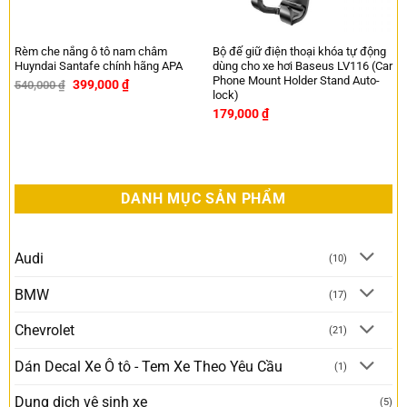
Rèm che nắng ô tô nam châm
Bộ đế giữ điện thoại khóa tự động
Huyndai Santafe chính hãng APA
dùng cho xe hơi Baseus LV116 (Car
Phone Mount Holder Stand Auto-
399,000
₫
540,000
₫
-26%
lock)
179,000
₫
DANH MỤC SẢN PHẨM
Audi
(10)
BMW
(17)
Chevrolet
(21)
Dán Decal Xe Ô tô - Tem Xe Theo Yêu Cầu
(1)
Dung dịch vệ sinh xe
(5)