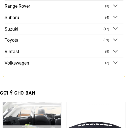
Range Rover
(3)
Subaru
(4)
Suzuki
(17)
Toyota
(69)
Vinfast
(8)
Volkswagen
(2)
GỢI Ý CHO BẠN