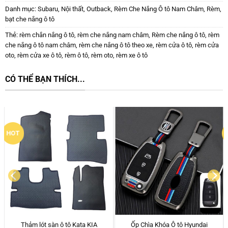
Danh mục:
Subaru
,
Nội thất
,
Outback
,
Rèm Che Nắng Ô tô Nam Châm
,
Rèm,
bạt che nắng ô tô
Thẻ:
rèm chắn nắng ô tô
,
rèm che nắng nam châm
,
Rèm che nắng ô tô
,
rèm
che nắng ô tô nam châm
,
rèm che nắng ô tô theo xe
,
rèm cửa ô tô
,
rèm cửa
oto
,
rèm cửa xe ô tô
,
rèm ô tô
,
rèm oto
,
rèm xe ô tô
CÓ THỂ BẠN THÍCH...
HOT
Rèm Che Nắng Ô tô Nam Châm
Máy bơm lốp ô tô đa năng, đo áp