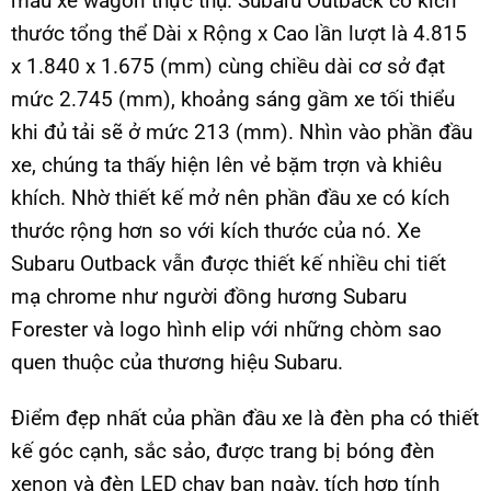
mẫu xe wagon thực thụ. Subaru Outback có kích
thước tổng thể Dài x Rộng x Cao lần lượt là 4.815
x 1.840 x 1.675 (mm) cùng chiều dài cơ sở đạt
mức 2.745 (mm), khoảng sáng gầm xe tối thiểu
khi đủ tải sẽ ở mức 213 (mm). Nhìn vào phần đầu
xe, chúng ta thấy hiện lên vẻ bặm trợn và khiêu
khích. Nhờ thiết kế mở nên phần đầu xe có kích
thước rộng hơn so với kích thước của nó. Xe
Subaru Outback vẫn được thiết kế nhiều chi tiết
mạ chrome như người đồng hương Subaru
Forester và logo hình elip với những chòm sao
quen thuộc của thương hiệu Subaru.
Điểm đẹp nhất của phần đầu xe là đèn pha có thiết
kế góc cạnh, sắc sảo, được trang bị bóng đèn
xenon và đèn LED chạy ban ngày, tích hợp tính