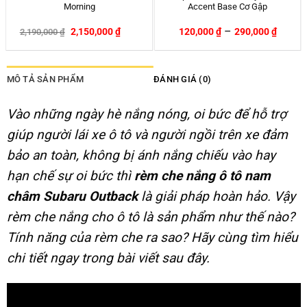
MITSUBISHI PAJERO SPORT –
suất lốp
Chính Hãng APA
–
399,000
₫
600,000
₫
650,000
₫
540,000
₫
-26%
MÔ TẢ SẢN PHẨM
ĐÁNH GIÁ (0)
Vào những ngày hè nắng nóng, oi bức để hỗ trợ
giúp người lái xe ô tô và người ngồi trên xe đảm
bảo an toàn, không bị ánh nắng chiếu vào hay
hạn chế sự oi bức thì
rèm che nắng ô tô nam
châm Subaru Outback
là giải pháp hoàn hảo. Vậy
rèm che nắng cho ô tô là sản phẩm như thế nào?
Tính năng của rèm che ra sao? Hãy cùng tìm hiểu
chi tiết ngay trong bài viết sau đây.