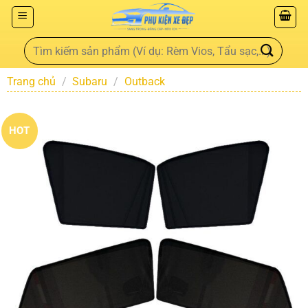
Trang chủ
/
Subaru
/
Outback
HOT