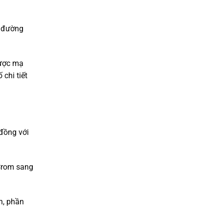
c đường
được mạ
chi tiết
 đồng với
Crom sang
n, phần