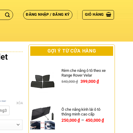
ĐĂNG NHẬP / ĐĂNG KÝ
GIỎ HÀNG
GỢI Ý TỪ CỬA HÀNG
let
Rèm che nắng ô tô theo xe
Range Rover Velar
399,000
₫
540,000
₫
-26%
XÓA
Ô che nắng kính lái ô tô
àng3
thông minh cao cấp
–
250,000
₫
450,000
₫