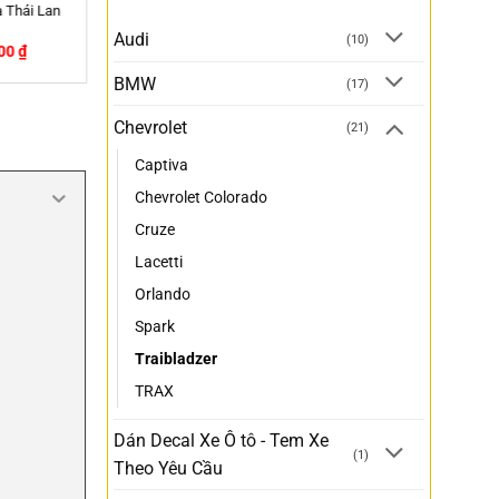
lo cho xe
nt
Audi
(10)
0,000
₫
BMW
(17)
Chevrolet
(21)
Captiva
Chevrolet Colorado
Cruze
Lacetti
Orlando
Spark
Traibladzer
TRAX
Dán Decal Xe Ô tô - Tem Xe
(1)
Theo Yêu Cầu