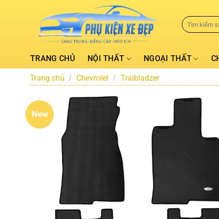
TRANG CHỦ
NỘI THẤT
NGOẠI THẤT
C
Trang chủ
/
Chevrolet
/
Traibladzer
New