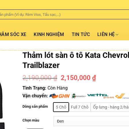
HĂM SÓC XE
KINH NGHIỆM
TIN TỨC
LIÊN HỆ
Thảm lót sàn ô tô Kata Chevro
Trailblazer
2,190,000
₫
2,150,000
₫
-2%
Tình Trạng:
Còn Hàng
Vận chuyển:
Dòng sản phẩm
5 Chỗ
Full 7 Chỗ
Ốp lưng - hàng 2/h
Chọn màu