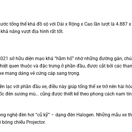
hước tổng thể khá đồ sộ với Dài x Rộng x Cao lần lượt là 4.887 x
ả năng vượt địa hình rất tốt.
er 2021 sở hữu diện mạo khá “hầm hố” nhờ những đường gân, ch
nhiệt quen thuộc và đặc trưng ở phần đầu, được cắt bởi các th
xe mang dáng vẻ cứng cáp sang trọng.
iền lạc với phần đầu xe, điều này giúp tổng thể xe trở nên hài hò
ó, hốc đèn sương mù… cũng được thiết kế theo phong cách nam t
ông nghệ đèn hơi “cũ kỹ” – dạng đèn Halogen. Những mẫu xe t
bóng chiếu Projector.