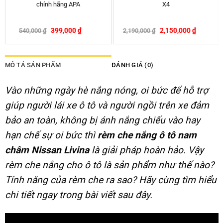
nắng kính lái – mẫu 1 (0,7m
TUCSON
x1,45m)
–
99,000
₫
260,000
₫
350,000
₫
MÔ TẢ SẢN PHẨM
ĐÁNH GIÁ (0)
Vào những ngày hè nắng nóng, oi bức để hỗ trợ
giúp người lái xe ô tô và người ngồi trên xe đảm
bảo an toàn, không bị ánh nắng chiếu vào hay
hạn chế sự oi bức thì
rèm che nắng ô tô nam
châm Nissan Livina
là giải pháp hoàn hảo. Vậy
rèm che nắng cho ô tô là sản phẩm như thế nào?
Tính năng của rèm che ra sao? Hãy cùng tìm hiểu
chi tiết ngay trong bài viết sau đây.