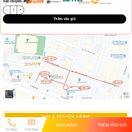
Vận chuyển:
Thêm vào giỏ
GỢI Ý TỪ CỬA HÀNG
MUA NGAY
THÊM VÀO GIỎ
Gọi Ngay
Chat Ngay