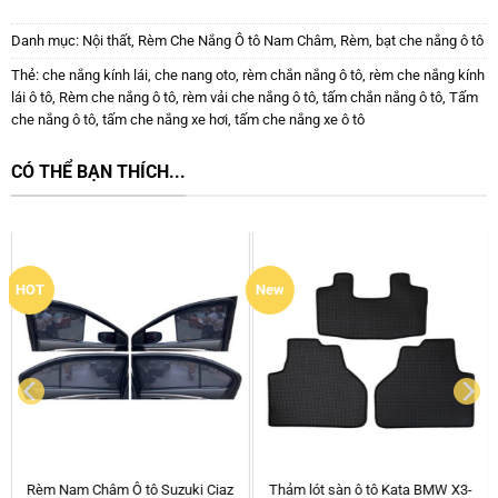
Danh mục:
Nội thất
,
Rèm Che Nắng Ô tô Nam Châm
,
Rèm, bạt che nắng ô tô
Thẻ:
che nắng kính lái
,
che nang oto
,
rèm chắn nắng ô tô
,
rèm che nắng kính
lái ô tô
,
Rèm che nắng ô tô
,
rèm vải che nắng ô tô
,
tấm chắn nắng ô tô
,
Tấm
che nắng ô tô
,
tấm che nắng xe hơi
,
tấm che nắng xe ô tô
CÓ THỂ BẠN THÍCH...
Tấm chắn nắng xe ô tô – che
Thảm chống nóng taplo cho xe