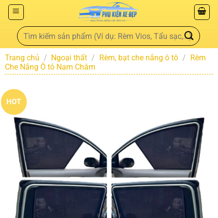
Trang chủ
/
Ngoại thất
/
Rèm, bạt che nắng ô tô
/
Rèm
Che Nắng Ô tô Nam Châm
HOT