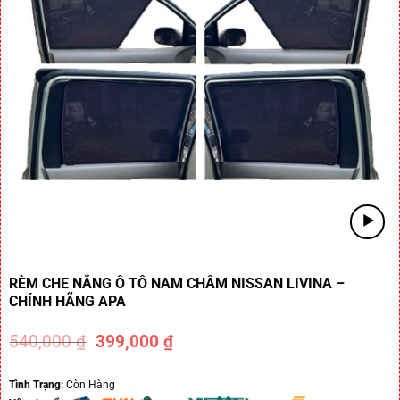
RÈM CHE NẮNG Ô TÔ NAM CHÂM NISSAN LIVINA –
CHÍNH HÃNG APA
540,000
₫
399,000
₫
-26%
Tình Trạng:
Còn Hàng