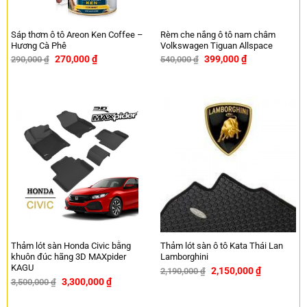
Sáp thơm ô tô Areon Ken Coffee –
Rèm che nắng ô tô nam châm
Hương Cà Phê
Volkswagen Tiguan Allspace
270,000
₫
399,000
₫
290,000
₫
540,000
₫
-7%
-26%
Thảm lót sàn Honda Civic bằng
Thảm lót sàn ô tô Kata Thái Lan
khuôn đúc hãng 3D MAXpider
Lamborghini
KAGU
2,150,000
₫
2,190,000
₫
-2%
3,300,000
₫
3,500,000
₫
-6%