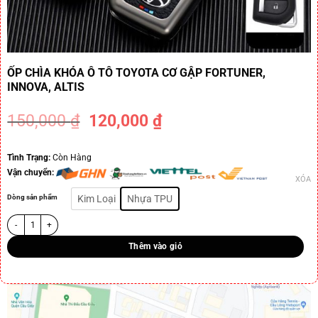
ỐP CHÌA KHÓA Ô TÔ TOYOTA CƠ GẬP FORTUNER,
INNOVA, ALTIS
150,000
₫
120,000
₫
-20%
Tình Trạng:
Còn Hàng
Vận chuyển:
XÓA
Dòng sản phẩm
Kim Loại
Nhựa TPU
Thêm vào giỏ