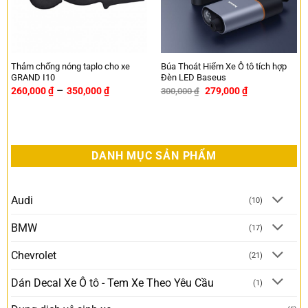
Thảm chống nóng taplo cho xe
Búa Thoát Hiểm Xe Ô tô tích hợp
GRAND I10
Đèn LED Baseus
–
260,000
₫
350,000
₫
279,000
₫
300,000
₫
-7%
DANH MỤC SẢN PHẨM
Audi
(10)
BMW
(17)
Chevrolet
(21)
Dán Decal Xe Ô tô - Tem Xe Theo Yêu Cầu
(1)