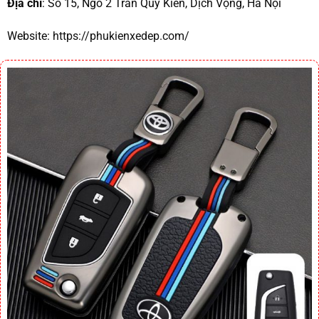
Địa chỉ
: Số 15, Ngõ 2 Trần Quý Kiên, Dịch Vọng, Hà Nội
Website:
https://phukienxedep.com/