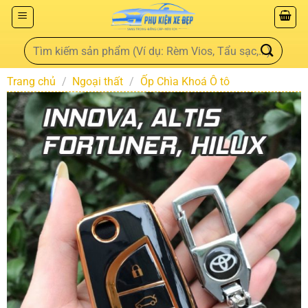
Trang chủ
/
Ngoại thất
/
Ốp Chìa Khoá Ô tô