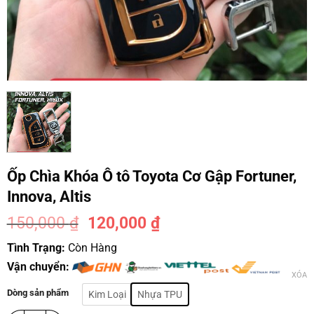
Ốp Chìa Khóa Ô tô Toyota Cơ Gập Fortuner,
Innova, Altis
150,000
₫
120,000
₫
-20%
Tình Trạng:
Còn Hàng
Vận chuyển:
XÓA
Dòng sản phẩm
Kim Loại
Nhựa TPU