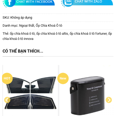
SKU:
Không áp dụng
Danh mục:
Ngoại thất
,
Ốp Chìa Khoá Ô tô
Thẻ:
ốp chìa khoá ô tô
,
ốp chìa khoá ô tô altis
,
ốp chìa khoá ô tô fortuner
,
ốp
chìa khoá ô tô innova
CÓ THỂ BẠN THÍCH...