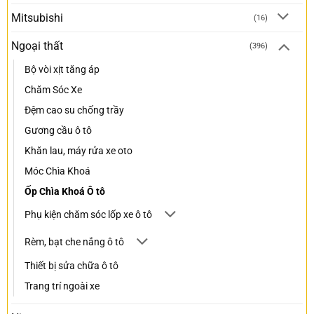
Mitsubishi
(16)
Ngoại thất
(396)
Bộ vòi xịt tăng áp
Chăm Sóc Xe
Đệm cao su chống trầy
Gương cầu ô tô
Khăn lau, máy rửa xe oto
Móc Chìa Khoá
Ốp Chìa Khoá Ô tô
Phụ kiện chăm sóc lốp xe ô tô
Rèm, bạt che nắng ô tô
Thiết bị sửa chữa ô tô
Trang trí ngoài xe