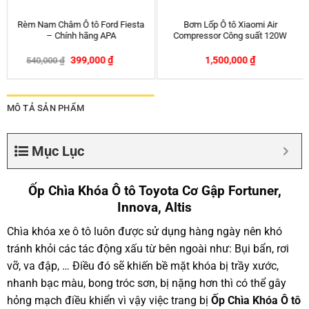
Ốp Chìa Khóa Ô tô Ford Focus –
Thảm chống nóng taplo xe
W
Ecosport Cơ Gập
SUZUKI CIAZ
–
–
120,000
₫
290,000
₫
260,000
₫
350,000
₫
MÔ TẢ SẢN PHẨM
Mục Lục
Ốp Chìa Khóa Ô tô Toyota Cơ Gập Fortuner,
Innova, Altis
Chìa khóa xe ô tô luôn được sử dụng hàng ngày nên khó
tránh khỏi các tác động xấu từ bên ngoài như: Bụi bẩn, rơi
vỡ, va đập, … Điều đó sẽ khiến bề mặt khóa bị trầy xước,
nhanh bạc màu, bong tróc sơn, bị nặng hơn thì có thể gây
hỏng mạch điều khiển vì vậy việc trang bị
Ốp Chìa Khóa Ô tô