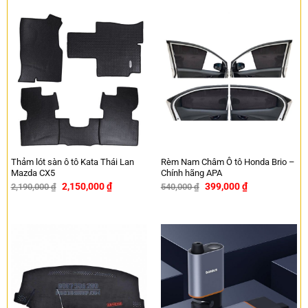
Thảm lót sàn ô tô Kata Thái Lan
Rèm Nam Châm Ô tô Honda Brio –
Mazda CX5
Chính hãng APA
2,150,000
₫
399,000
₫
2,190,000
₫
540,000
₫
-2%
-26%