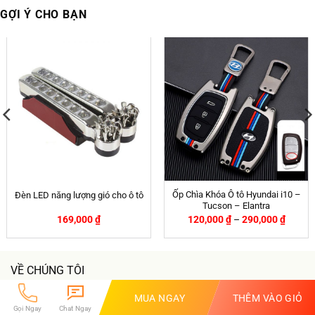
GỢI Ý CHO BẠN
Ốp Chìa Khóa Ô tô Hyundai i10 –
Đèn LED năng lượng gió cho ô tô
Tucson – Elantra
169,000
₫
120,000
₫
–
290,000
₫
VỀ CHÚNG TÔI
MUA NGAY
THÊM VÀO GIỎ
Gọi Ngay
Chat Ngay